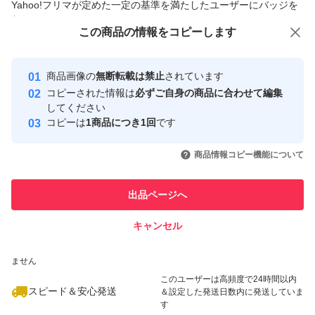
Yahoo!フリマが定めた一定の基準を満たしたユーザーにバッジを
付与しています
この商品をみている人にオススメ
この商品の情報をコピーします
安心取引出品者
最大10%対象
Yahoo!フリマの基準をクリアした安
安心取引出品者
商品画像の
無断転載は禁止
されています
心・安全なユーザーです
コピーされた情報は
必ずご自身の商品に合わせて編集
取引実績
してください
コピーは
1商品につき1回
です
このユーザーはYahoo!フリマの取
取引実績◯+
いいね！
いいね！
8,000
円
9,000
円
4,200
円
引を完了させた実績があります
商品情報コピー機能について
最大10%対象
最大10%対象
このユーザーは他フリマサービス
他フリマ実績◯+
出品ページへ
での取引実績があります
キャンセル
スピード&安心発送
いいね！
いいね！
6,000
※このバッジは実績に基づく表示であり、発送を保証しているものではあり
円
4,300
円
6,800
円
ません
このユーザーは高頻度で24時間以内
スピード＆安心発送
＆設定した発送日数内に発送していま
す