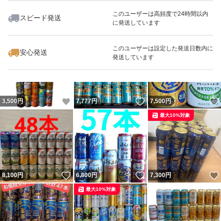
このユーザーは高頻度で24時間以内
スピード発送
に発送しています
いいね！
いいね！
4,200
円
8,999
円
9,000
円
このユーザーは設定した発送日数内に
安心発送
発送しています
いいね！
いいね！
3,500
円
7,777
円
7,500
円
最大10%対象
いいね！
いいね！
8,100
円
6,800
円
7,300
円
最大10%対象