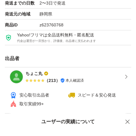
発送までの日数
2〜3日で発送
発送元の地域
静岡県
商品ID
z623760768
Yahoo!フリマは全品送料無料・匿名配送
代金は運営が一旦預かり、評価後、出品者に支払われます
出品者
ちょこ丸
（
213
）
本人確認済
安心取引出品者
スピード＆安心発送
取引実績99+
ユーザーの実績について
価格の相談
商品への質問
商品への質問からの値下げ交渉、不適切なカテゴリ変更依頼は禁止です