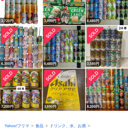
3,720
円
3,999
円
6,480
円
6,300
円
6,480
円
3,580
円
7,200
円
3,690
円
8,200
円
Yahoo!フリマ
食品
ドリンク、水、お酒