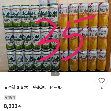
1
/
1
い
★合計３５本 発泡酒、 ビール
4
送料無料
8,600
円