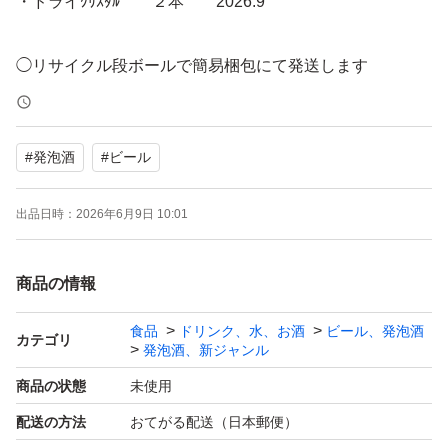
・ドライｸﾘｽﾀﾙ ２本 2026.9
◯リサイクル段ボールで簡易梱包にて発送します
◯運搬等によるキズ、ヘコミ等ご容赦下さい
#
発泡酒
#
ビール
出品日時：
2026年6月9日 10:01
商品の情報
食品
ドリンク、水、お酒
ビール、発泡酒
カテゴリ
発泡酒、新ジャンル
商品の状態
未使用
配送の方法
おてがる配送（日本郵便）