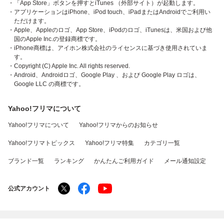
・「App Store」ボタンを押すとiTunes （外部サイト）が起動します。
・アプリケーションはiPhone、iPod touch、iPadまたはAndroidでご利用い
ただけます。
・Apple、Appleのロゴ、App Store、iPodのロゴ、iTunesは、米国および他
国のApple Inc.の登録商標です。
・iPhone商標は、アイホン株式会社のライセンスに基づき使用されていま
す。
・Copyright (C) Apple Inc. All rights reserved.
・Android、Androidロゴ、Google Play 、および Google Play ロゴは、
Google LLC の商標です。
Yahoo!フリマについて
Yahoo!フリマについて
Yahoo!フリマからのお知らせ
Yahoo!フリマトピックス
Yahoo!フリマ特集
カテゴリ一覧
ブランド一覧
ランキング
かんたんご利用ガイド
メール通知設定
公式アカウント