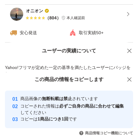
オニオン
（
804
）
本人確認前
安心発送
取引実績50+
ユーザーの実績について
価格の相談
商品への質問
商品への質問からの値下げ交渉、不適切なカテゴリ変更依頼は禁止です
Yahoo!フリマが定めた一定の基準を満たしたユーザーにバッジを
付与しています
この商品をみている人にオススメ
この商品の情報をコピーします
安心取引出品者
最大10%対象
最大10%対象
最大10%対象
Yahoo!フリマの基準をクリアした安
安心取引出品者
商品画像の
無断転載は禁止
されています
心・安全なユーザーです
コピーされた情報は
必ずご自身の商品に合わせて編集
取引実績
してください
コピーは
1商品につき1回
です
このユーザーはYahoo!フリマの取
取引実績◯+
いいね！
いいね！
1,000
円
1,000
円
1,000
円
引を完了させた実績があります
商品情報コピー機能について