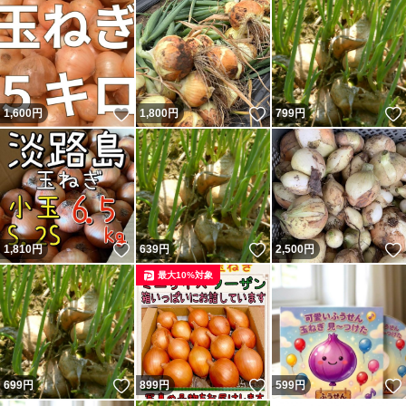
いいね！
いいね！
1,600
円
1,800
円
799
円
いいね！
いいね！
1,810
円
639
円
2,500
円
最大10%対象
いいね！
いいね！
699
円
899
円
599
円