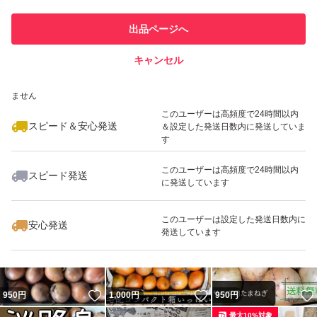
このユーザーは他フリマサービス
他フリマ実績◯+
出品ページへ
での取引実績があります
キャンセル
スピード&安心発送
いいね！
いいね！
1,200
※このバッジは実績に基づく表示であり、発送を保証しているものではあり
円
1,200
円
1,200
円
ません
最大10%対象
このユーザーは高頻度で24時間以内
スピード＆安心発送
＆設定した発送日数内に発送していま
す
このユーザーは高頻度で24時間以内
スピード発送
に発送しています
いいね！
いいね！
1,180
円
1,350
円
900
円
このユーザーは設定した発送日数内に
安心発送
発送しています
いいね！
いいね！
950
円
1,000
円
950
円
最大10%対象