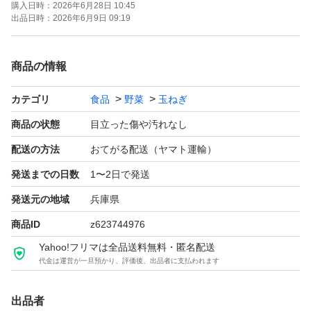
購入日時：
2026年6月28日 10:45
個数は、12〜14個程度
出品日時：
2026年6月9日 09:19
購入者からも好評いただいております！評価を見てもらえ
商品の情報
ると助かります。
カテゴリ
食品
野菜
玉ねぎ
数に限りがございますので、お早めに！
品種：貴錦
商品の状態
目立った傷や汚れなし
配送の方法
おてがる配送（ヤマト運輸）
※若干土がついている場合がございます。
発送までの日数
1〜2日で発送
※乾燥ワカメは、終了しました。
発送元の地域
兵庫県
商品ID
z623744976
Yahoo!フリマは全品送料無料・匿名配送
代金は運営が一旦預かり、評価後、出品者に支払われます
出品者