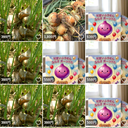
いいね！
いいね！
399
円
1,800
円
639
円
いいね！
いいね！
399
円
559
円
559
円
いいね！
いいね！
399
円
399
円
500
円