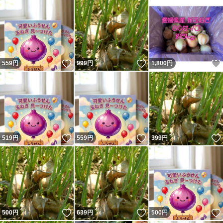
いいね！
いいね！
559
円
999
円
1,800
円
いいね！
いいね！
519
円
559
円
399
円
いいね！
いいね！
500
円
639
円
500
円