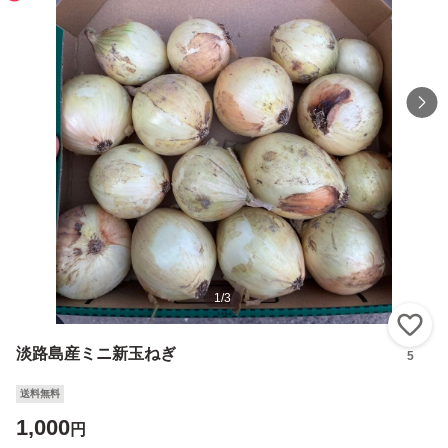
1
/
3
い
淡路島産ミニ新玉ねぎ
5
送料無料
1,000
円