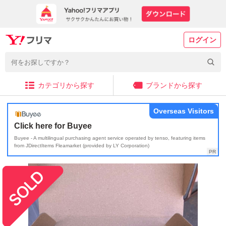
ログイン
カテゴリから探す
ブランドから探す
Overseas Visitors
Click here for Buyee
Buyee - A multilingual purchasing agent service operated by tenso, featuring items
from JDirectItems Fleamarket (provided by LY Corporation)