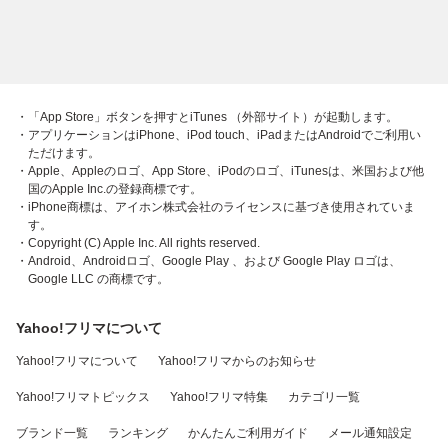
・「App Store」ボタンを押すとiTunes （外部サイト）が起動します。
・アプリケーションはiPhone、iPod touch、iPadまたはAndroidでご利用い
ただけます。
・Apple、Appleのロゴ、App Store、iPodのロゴ、iTunesは、米国および他
国のApple Inc.の登録商標です。
・iPhone商標は、アイホン株式会社のライセンスに基づき使用されていま
す。
・Copyright (C) Apple Inc. All rights reserved.
・Android、Androidロゴ、Google Play 、および Google Play ロゴは、
Google LLC の商標です。
Yahoo!フリマについて
Yahoo!フリマについて
Yahoo!フリマからのお知らせ
Yahoo!フリマトピックス
Yahoo!フリマ特集
カテゴリ一覧
ブランド一覧
ランキング
かんたんご利用ガイド
メール通知設定