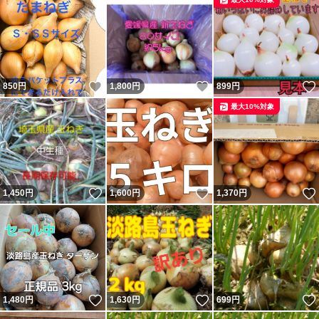
いいね！
いいね！
850
円
1,800
円
899
円
最大10%対象
いいね！
いいね！
1,450
円
1,600
円
1,370
円
いいね！
いいね！
1,480
円
1,630
円
699
円