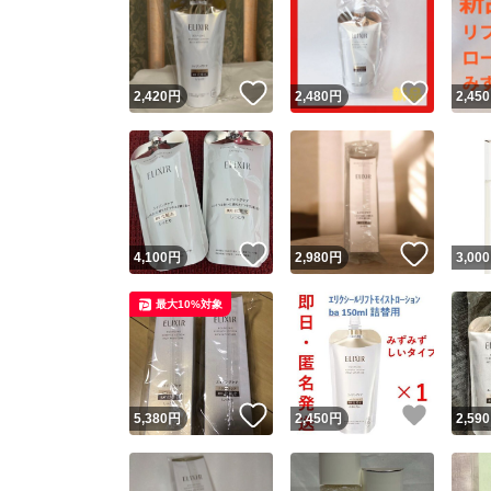
いいね！
いいね
2,420
円
2,480
円
2,450
いいね！
いいね
4,100
円
2,980
円
3,000
最大10%対象
いいね！
いいね
5,380
円
2,450
円
2,590