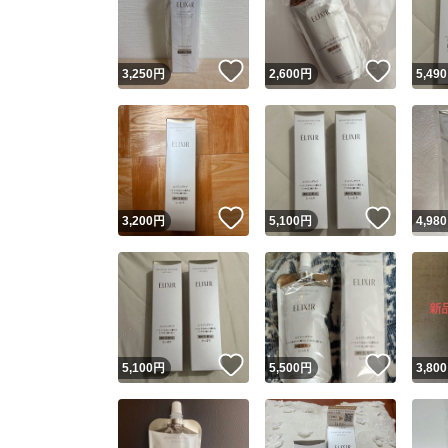
他フ
いいね！
いいね
3,250
円
2,600
円
5,490
スピード
※このバッ
スピ
いいね！
いいね
3,200
円
5,100
円
4,980
スピ
安心
いいね！
いいね
5,100
円
5,500
円
3,800