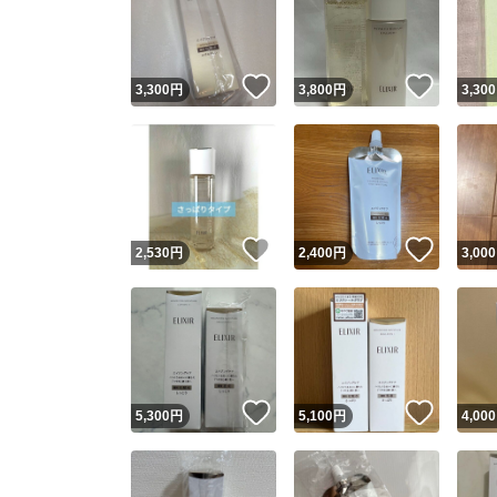
いいね！
いいね
3,300
円
3,800
円
3,300
いいね！
いいね
2,530
円
2,400
円
3,000
Yaho
安心取引
安心
いいね！
いいね
5,300
円
5,100
円
4,000
取引実績
取引