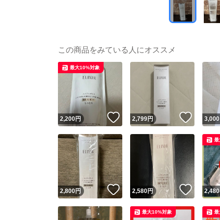
この商品をみている人にオススメ
最大10%対象
いいね！
いいね
2,200
円
2,799
円
3,000
最
いいね！
いいね
2,800
円
2,580
円
2,480
最大10%対象
最