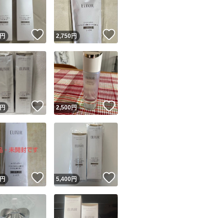
商品情報コピー機
リマ実績◯+
このユーザーは他フリマサービスでの取引実績があります
！
いいね！
いいね！
円
2,750
円
出品ページへ
&安心発送
キャンセル
ジは実績に基づく表示であり、発送を保証しているものではありません
このユーザーは高頻度で24時間以内＆設定した発送日数内に
ード＆安心発送
ます
！
いいね！
いいね！
円
2,500
円
ード発送
このユーザーは高頻度で24時間以内に発送しています
発送
このユーザーは設定した発送日数内に発送しています
！
いいね！
いいね！
円
5,400
円