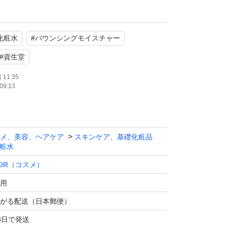
IR（エリクシール）
イストローションローションSP II
化粧水
#
バウンシングモイスチャー
り
#
資生堂
11:35
09:13
たします。
メ、美容、ヘアケア
スキンケア、基礎化粧品
粧水
IXIR（コスメ）
用
がる配送（日本郵便）
3日で発送