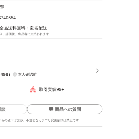
県
3740554
マは全品送料無料・匿名配送
り、評価後、出品者に支払われます
（
496
）
本人確認前
取引実績99+
相談
商品への質問
からの値下げ交渉、不適切なカテゴリ変更依頼は禁止です