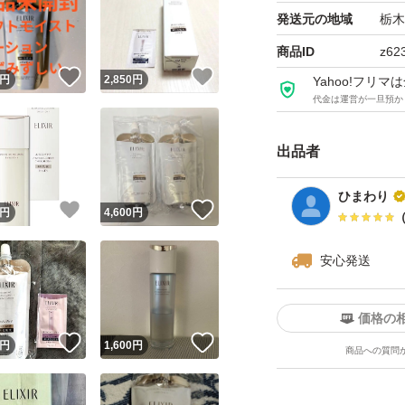
発送元の地域
栃木
商品ID
z62
！
いいね！
いいね！
円
2,850
円
Yahoo!フリ
代金は運営が一旦預か
出品者
ひまわり
！
いいね！
いいね！
円
4,600
円
安心発送
価格の
！
いいね！
いいね！
円
1,600
円
商品への質問