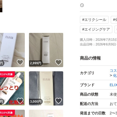
【ブランド】ELIX
【商品名】リフトモ
#
エリクシール
#
【タイプ】しっと
【状態】未使用
#
エイジングケア
購入日時：
2026年7月15日 
出品日時：
2026年6月9日 
よろしくお願いい
商品の情報
！
いいね！
いいね！
円
2,999
円
コス
カテゴリ
大10%対象
化
ブランド
EL
商品の状態
未使
！
いいね！
いいね！
円
3,000
円
配送の方法
おて
発送までの日数
2〜
大10%対象