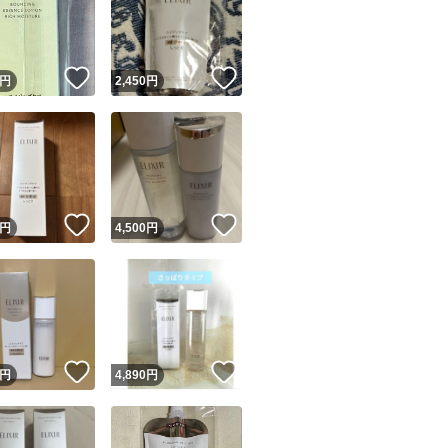
！
いいね！
いいね！
円
2,450
円
ユーザーの実績について
！
いいね！
いいね！
円
4,500
円
o!フリマが定めた一定の基準を満たしたユーザーにバッジを付与しています
出品者
この商品の情報をコピーします
取引出品者
Yahoo!フリマの基準をクリアした安心・安全なユーザーです
！
いいね！
いいね！
商品画像の
無断転載は禁止
されています
円
4,890
円
コピーされた情報は
必ずご自身の商品に合わせて編集
してください
コピーは
1商品につき1回
です
実績◯+
このユーザーはYahoo!フリマの取引を完了させた実績があり