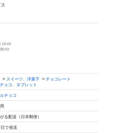
ビス
ト&クッキー
発送します。
18:43
08:43
スイーツ、洋菓子
チョコレート
チョコ、タブレット
ルチョコ
用
がる配送（日本郵便）
7日で発送