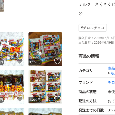
ミルク さくさく
アーモンド ホワイ
#
チロルチョコ
段ボールに詰めて
購入日時：
2026年7月16日 
出品日時：
2026年6月9日 
値下げ不可
商品の情報
！
いいね！
いいね！
期限26.12
円
1,150
円
食品
カテゴリ
板
ブランド
チロ
商品の状態
未使
！
いいね！
いいね！
円
2,200
円
配送の方法
おて
発送までの日数
3〜