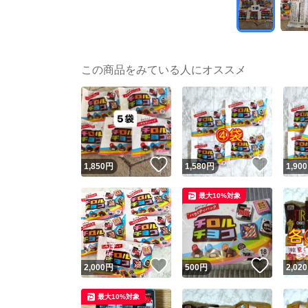
この商品をみている人にオススメ
いいね！
いいね
1,850
円
1,580
円
1,900
最大10%対象
いいね！
いいね
2,000
円
500
円
2,020
最大10%対象