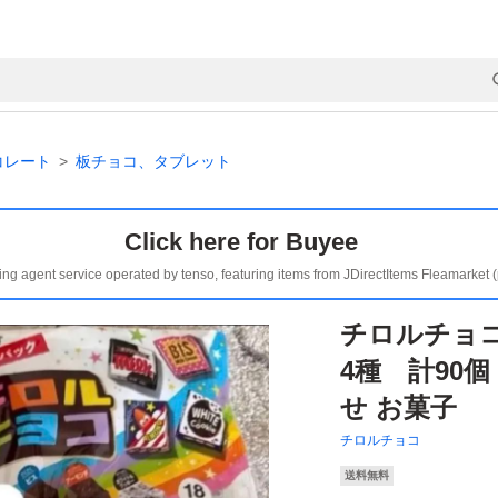
コレート
板チョコ、タブレット
Click here for Buyee
ing agent service operated by tenso, featuring items from JDirectItems Fleamarket 
チロルチョコ
4種 計90
せ お菓子
チロルチョコ
送料無料