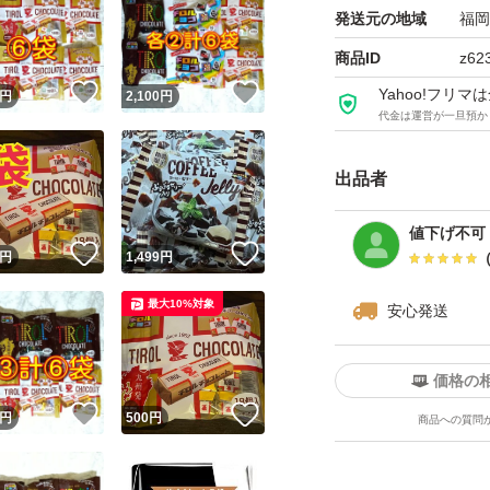
発送元の地域
福岡
商品ID
z62
！
いいね！
いいね！
Yahoo!フリ
円
2,100
円
代金は運営が一旦預か
出品者
値下げ不可
！
いいね！
いいね！
円
1,499
円
最大10%対象
安心発送
価格の
！
いいね！
いいね！
円
500
円
商品への質問