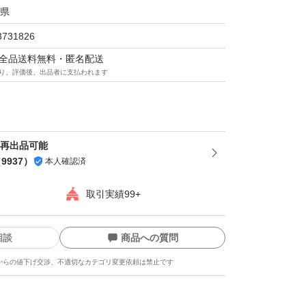
県
3731826
マは全品送料無料・匿名配送
り、評価後、出品者に支払われます
 再出品可能
（
9937
）
本人確認済
取引実績99+
相談
商品への質問
からの値下げ交渉、不適切なカテゴリ変更依頼は禁止です