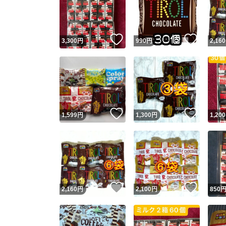
いいね！
いいね
3,300
円
990
円
2,160
いいね！
いいね
1,599
円
1,300
円
1,200
Yaho
安心取引
安心
いいね！
いいね
2,160
円
2,100
円
850
取引実績
取引