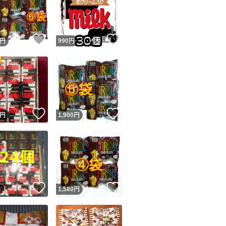
！
いいね！
いいね！
円
990
円
ユーザーの実績について
！
いいね！
いいね！
円
1,900
円
o!フリマが定めた一定の基準を満たしたユーザーにバッジを付与しています
出品者
この商品の情報をコピーします
取引出品者
Yahoo!フリマの基準をクリアした安心・安全なユーザーです
！
いいね！
いいね！
商品画像の
無断転載は禁止
されています
円
1,580
円
コピーされた情報は
必ずご自身の商品に合わせて編集
してください
コピーは
1商品につき1回
です
実績◯+
このユーザーはYahoo!フリマの取引を完了させた実績があり