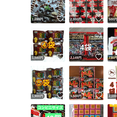
他フ
いいね！
いいね
1,099
円
2,000
円
500
スピード
※このバッ
スピ
いいね！
いいね
1,580
円
2,149
円
730
スピ
安心
いいね！
いいね
1,900
円
1,500
円
2,100