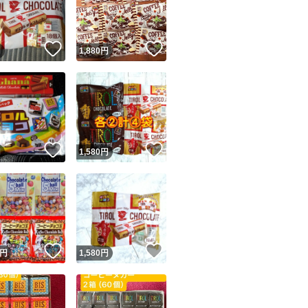
商品情報コピー機
リマ実績◯+
このユーザーは他フリマサービスでの取引実績があります
！
いいね！
いいね！
円
1,880
円
出品ページへ
&安心発送
キャンセル
ジは実績に基づく表示であり、発送を保証しているものではありません
このユーザーは高頻度で24時間以内＆設定した発送日数内に
ード＆安心発送
ます
！
いいね！
いいね！
円
1,580
円
ード発送
このユーザーは高頻度で24時間以内に発送しています
発送
このユーザーは設定した発送日数内に発送しています
！
いいね！
いいね！
円
1,580
円