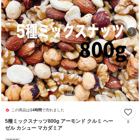
1
/
2
この商品は
14時間
で売れました
い
5種ミックスナッツ800g アーモンド クルミ ヘー
0
ゼル カシュー マカダミア