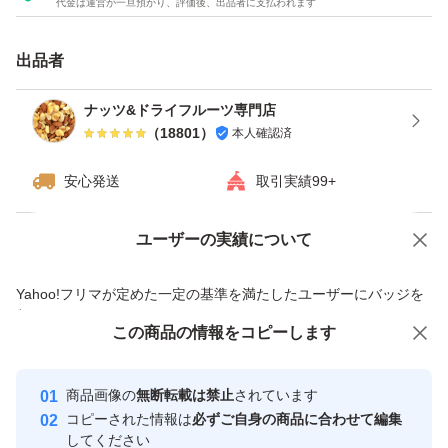
代金は運営が一旦預かり、評価後、出品者に支払われます
ダイエット
カシューナッツ
出品者
うす塩
ナッツ&ドライフルーツ専門店
（
18801
）
本人確認済
種類ミックスナッツ
安心発送
取引実績99+
ユーザーの実績について
価格の相談
商品への質問
商品への質問からの値下げ交渉、不適切なカテゴリ変更依頼は禁止です
Yahoo!フリマが定めた一定の基準を満たしたユーザーにバッジを
付与しています
この商品をみている人にオススメ
この商品の情報をコピーします
安心取引出品者
最大10%対象
最大10%対象
最大10%対象
Yahoo!フリマの基準をクリアした安
安心取引出品者
商品画像の
無断転載は禁止
されています
心・安全なユーザーです
コピーされた情報は
必ずご自身の商品に合わせて編集
取引実績
してください