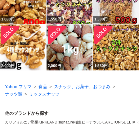
1,680
円
1,550
円
1,380
円
2,000
円
2,000
円
1,580
円
Yahoo!フリマ
食品
スナック、お菓子、おつまみ
ナッツ類
ミックスナッツ
他のブランドから探す
カリフォルニア堅果
KIRKLAND signature
稲葉ピーナツ
3G CARE
TON'S
DELTA