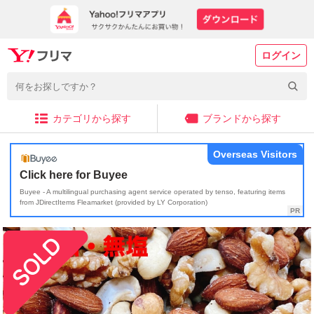
ログイン
カテゴリから探す
ブランドから探す
Overseas Visitors
Click here for Buyee
Buyee - A multilingual purchasing agent service operated by tenso, featuring items
from JDirectItems Fleamarket (provided by LY Corporation)