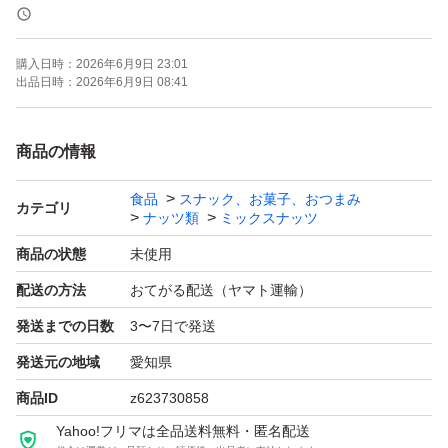
＊ドライフルーツとナッツのミックスは発送日の袋詰めで
もナッツがしけてしまう可能性がございます。ご理解・ご
購入日時：
2026年6月9日 23:01
了承下さい。
出品日時：
2026年6月9日 08:41
ご不明点があればコメントよろしくお願いいたします。
商品の情報
食品
スナック、お菓子、おつまみ
素焼きアーモンド
カテゴリ
ナッツ類
ミックスナッツ
低糖質
商品の状態
未使用
ローカーボ
配送の方法
おてがる配送（ヤマト運輸）
おつまみ
発送までの日数
3〜7日で発送
お菓子作り
ミックスナッツ
発送元の地域
愛知県
おやつ
商品ID
z623730858
ギルトフリー
Yahoo!フリマは全品送料無料・匿名配送