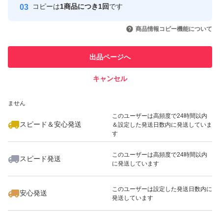
コピーは
1商品につき1回
です
このユーザーはYahoo!フリマの取
取引実績◯+
いいね！
いいね！
2,380
円
1,680
円
1,680
円
引を完了させた実績があります
商品情報コピー機能について
最大10%対象
このユーザーは他フリマサービス
他フリマ実績◯+
出品ページへ
での取引実績があります
キャンセル
スピード&安心発送
いいね！
いいね！
1,550
※このバッジは実績に基づく表示であり、発送を保証しているものではあり
円
2,280
円
2,080
円
ません
最大10%対象
最大10%対象
このユーザーは高頻度で24時間以内
スピード＆安心発送
＆設定した発送日数内に発送していま
す
このユーザーは高頻度で24時間以内
スピード発送
に発送しています
いいね！
いいね！
1,650
円
2,080
円
1,380
円
最大10%対象
このユーザーは設定した発送日数内に
安心発送
発送しています