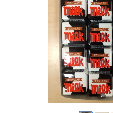
1
/
3