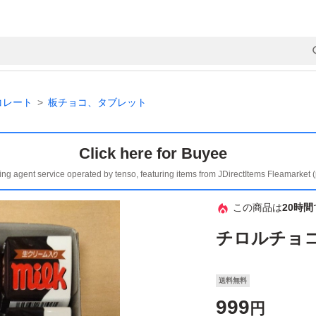
コレート
板チョコ、タブレット
Click here for Buyee
ing agent service operated by tenso, featuring items from JDirectItems Fleamarket 
この商品は
20時間
チロルチョコ
送料無料
999
円