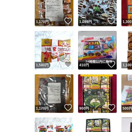
他フ
いいね！
いいね
1,170
円
1,099
円
1,300
スピード
※このバッ
スピ
いいね！
いいね
1,580
円
410
円
1,100
スピ
安心
いいね！
いいね
1,170
円
900
円
500