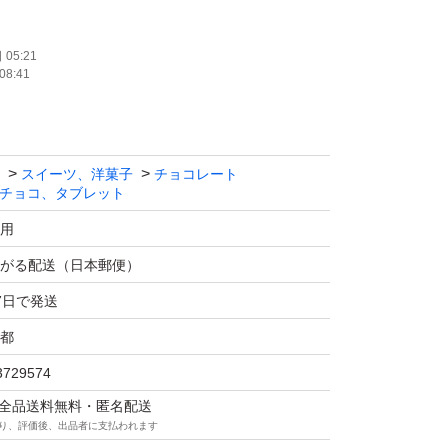
は、ご遠慮下さい。
05:21
08:41
不可です。
スイーツ、洋菓子
チョコレート
チョコ、タブレット
用
がる配送（日本郵便）
7日で発送
都
3729574
マは全品送料無料・匿名配送
り、評価後、出品者に支払われます