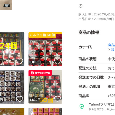
神経質な方の購入
購入日時：
2026年6月10日 
出品日時：
2026年6月9日 
即購入OK,値下げ
商品の情報
食品
カテゴリ
板
商品の状態
未使
！
いいね！
いいね！
円
2,000
円
配送の方法
おて
最大10%対象
発送までの日数
3〜
発送元の地域
東京
商品ID
z62
！
いいね！
いいね！
円
1,630
円
Yahoo!フリ
代金は運営が一旦預か