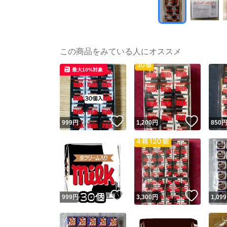
この商品をみている人にオススメ
最大10%対象
いいね！
いいね
999
円
1,200
円
850
いいね！
いいね
999
円
3,300
円
1,099