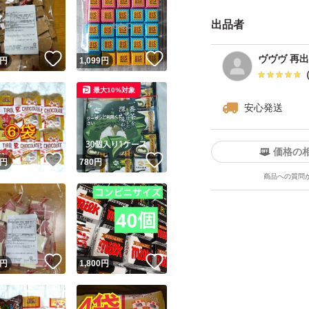
出品者
！
いいね！
いいね！
ヴヴヴ 再
円
1,099
円
最大10%対象
安心発送
価格の
！
いいね！
いいね！
円
780
円
商品への質問
！
いいね！
いいね！
円
1,800
円