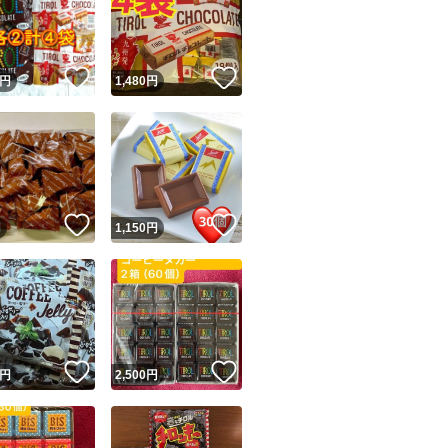
！
いいね！
いいね！
円
1,480
円
ユーザーの実績について
！
いいね！
いいね！
円
1,150
円
o!フリマが定めた一定の基準を満たしたユーザーにバッジを付与しています
出品者
この商品の情報をコピーします
取引出品者
Yahoo!フリマの基準をクリアした安心・安全なユーザーです
！
いいね！
いいね！
商品画像の
無断転載は禁止
されています
円
2,500
円
コピーされた情報は
必ずご自身の商品に合わせて編集
してください
コピーは
1商品につき1回
です
実績◯+
このユーザーはYahoo!フリマの取引を完了させた実績があり