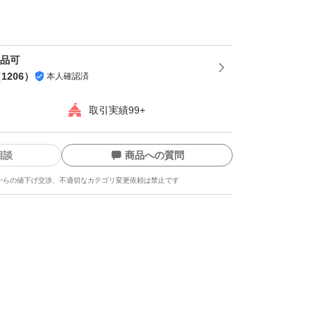
出品可
（
1206
）
本人確認済
取引実績99+
相談
商品への質問
からの値下げ交渉、不適切なカテゴリ変更依頼は禁止です