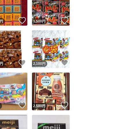
商品情報コピー機
リマ実績◯+
このユーザーは他フリマサービスでの取引実績があります
！
いいね！
いいね！
円
1,500
円
出品ページへ
&安心発送
キャンセル
ジは実績に基づく表示であり、発送を保証しているものではありません
このユーザーは高頻度で24時間以内＆設定した発送日数内に
ード＆安心発送
ます
！
いいね！
いいね！
円
2,100
円
ード発送
このユーザーは高頻度で24時間以内に発送しています
発送
このユーザーは設定した発送日数内に発送しています
！
いいね！
いいね！
円
2,580
円