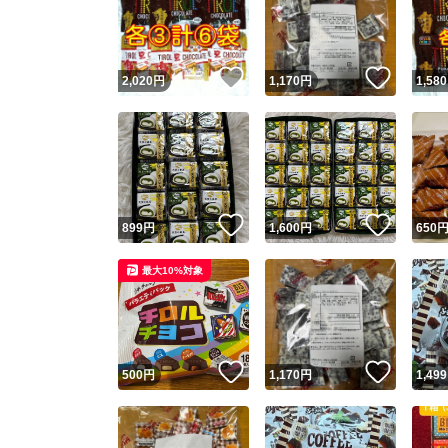
いいね！
いいね
2,020
円
1,170
円
1,580
いいね！
いいね
899
円
1,600
円
650
Yaho
最大10%対象
安心取引
安心
いいね！
いいね
500
円
1,170
円
1,499
取引実績
取引