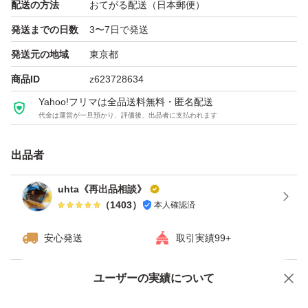
配送の方法
おてがる配送（日本郵便）
発送までの日数
3〜7日で発送
発送元の地域
東京都
商品ID
z623728634
Yahoo!フリマは全品送料無料・匿名配送
代金は運営が一旦預かり、評価後、出品者に支払われます
出品者
uhta《再出品相談》
（
1403
）
本人確認済
安心発送
取引実績99+
ユーザーの実績について
価格の相談
商品への質問
商品への質問からの値下げ交渉、不適切なカテゴリ変更依頼は禁止です