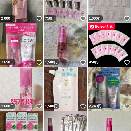
いいね！
いいね！
2,000
円
750
円
1,000
円
最大10%対象
いいね！
いいね！
2,650
円
1,500
円
950
円
いいね！
いいね！
1,680
円
1,500
円
2,749
円