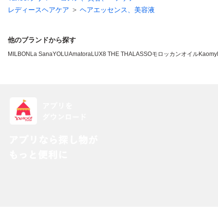
レディースヘアケア
ヘアエッセンス、美容液
他のブランドから探す
MILBON
La Sana
YOLU
Amatora
LUX
8 THE THALASSO
モロッカンオイル
Kao
my