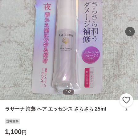
1
/
2
い
ラサーナ 海藻 ヘア エッセンス さらさら 25ml
8
送料無料
1,100
円