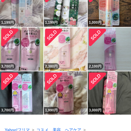
1,199
円
1,199
円
1,000
円
3,700
円
2,380
円
2,100
円
3,700
円
1,990
円
3,000
円
Yahoo!フリマ
コスメ、美容、ヘアケア