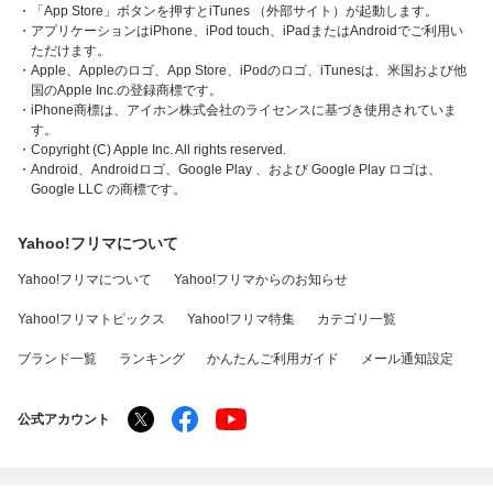
・「App Store」ボタンを押すとiTunes （外部サイト）が起動します。
・アプリケーションはiPhone、iPod touch、iPadまたはAndroidでご利用い
ただけます。
・Apple、Appleのロゴ、App Store、iPodのロゴ、iTunesは、米国および他
国のApple Inc.の登録商標です。
・iPhone商標は、アイホン株式会社のライセンスに基づき使用されていま
す。
・Copyright (C) Apple Inc. All rights reserved.
・Android、Androidロゴ、Google Play 、および Google Play ロゴは、
Google LLC の商標です。
Yahoo!フリマについて
Yahoo!フリマについて
Yahoo!フリマからのお知らせ
Yahoo!フリマトピックス
Yahoo!フリマ特集
カテゴリ一覧
ブランド一覧
ランキング
かんたんご利用ガイド
メール通知設定
公式アカウント