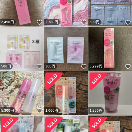
いいね！
いいね！
2,450
円
2,380
円
690
円
いいね！
いいね！
500
円
300
円
3,299
円
いいね！
5,300
円
1,000
円
1,850
円