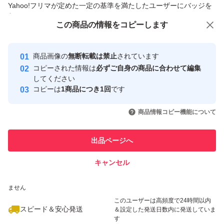
Yahoo!フリマが定めた一定の基準を満たしたユーザーにバッジを
付与しています
この商品をみている人にオススメ
この商品の情報をコピーします
安心取引出品者
最大10%対象
Yahoo!フリマの基準をクリアした安
安心取引出品者
商品画像の
無断転載は禁止
されています
心・安全なユーザーです
コピーされた情報は
必ずご自身の商品に合わせて編集
取引実績
してください
コピーは
1商品につき1回
です
このユーザーはYahoo!フリマの取
取引実績◯+
いいね！
いいね！
1,000
円
910
円
980
円
引を完了させた実績があります
商品情報コピー機能について
最大10%対象
このユーザーは他フリマサービス
他フリマ実績◯+
出品ページへ
での取引実績があります
キャンセル
スピード&安心発送
いいね！
いいね！
1,000
※このバッジは実績に基づく表示であり、発送を保証しているものではあり
円
1,290
円
1,100
円
ません
このユーザーは高頻度で24時間以内
スピード＆安心発送
＆設定した発送日数内に発送していま
す