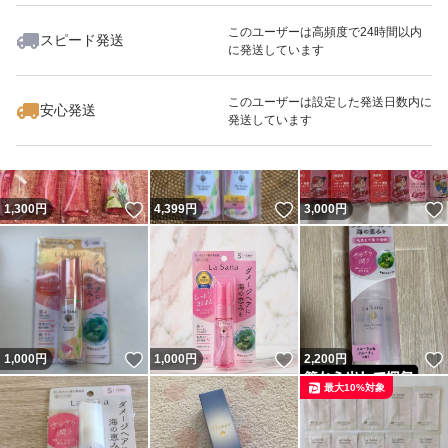
このユーザーは高頻度で24時間以内
スピード発送
に発送しています
いいね！
いいね！
1,000
円
2,050
円
2,399
円
このユーザーは設定した発送日数内に
安心発送
発送しています
いいね！
いいね！
1,300
円
4,399
円
3,000
円
いいね！
いいね！
1,000
円
1,000
円
2,200
円
最大10%対象