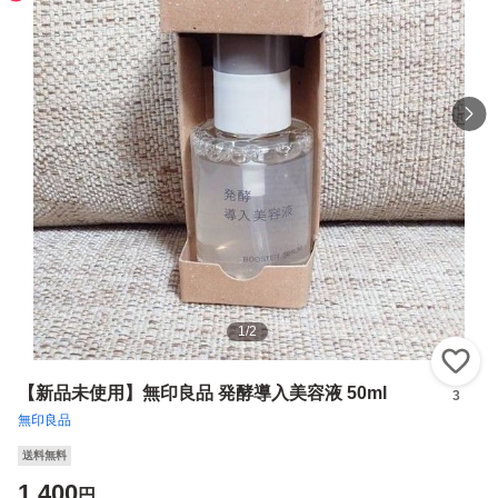
1
/
2
い
【新品未使用】無印良品 発酵導入美容液 50ml
3
無印良品
送料無料
1,400
円