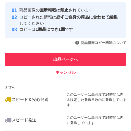
最大10%対象
最大10%対象
Yahoo!フリマの基準をクリアした安
安心取引出品者
商品画像の
無断転載は禁止
されています
心・安全なユーザーです
コピーされた情報は
必ずご自身の商品に合わせて編集
取引実績
してください
コピーは
1商品につき1回
です
このユーザーはYahoo!フリマの取
取引実績◯+
いいね！
いいね！
1,550
円
1,499
円
1,550
円
引を完了させた実績があります
商品情報コピー機能について
最大10%対象
最大10%対象
このユーザーは他フリマサービス
他フリマ実績◯+
出品ページへ
での取引実績があります
キャンセル
スピード&安心発送
いいね！
いいね！
1,599
※このバッジは実績に基づく表示であり、発送を保証しているものではあり
円
2,500
円
2,750
円
ません
最大10%対象
このユーザーは高頻度で24時間以内
スピード＆安心発送
＆設定した発送日数内に発送していま
す
このユーザーは高頻度で24時間以内
スピード発送
に発送しています
いいね！
いいね！
2,790
円
2,799
円
1,600
円