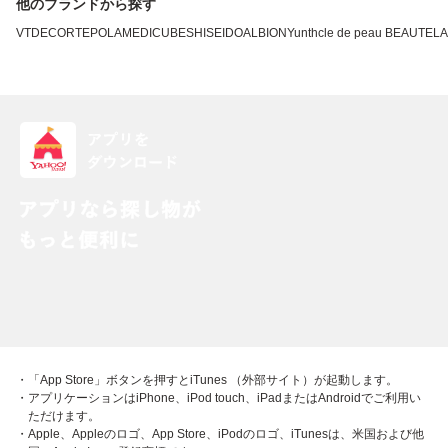
他のブランドから探す
VT
DECORTE
POLA
MEDICUBE
SHISEIDO
ALBION
Yunth
cle de peau BEAUTE
L
・「App Store」ボタンを押すとiTunes （外部サイト）が起動します。
・アプリケーションはiPhone、iPod touch、iPadまたはAndroidでご利用い
ただけます。
・Apple、Appleのロゴ、App Store、iPodのロゴ、iTunesは、米国および他