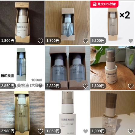
最大10%対象
いいね！
いいね！
1,800
円
1,700
円
5,300
円
いいね！
いいね！
2,850
円
2,880
円
1,600
円
いいね！
いいね！
2,980
円
1,850
円
1,099
円