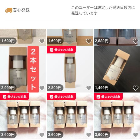
このユーザーは設定した発送日数内に
安心発送
発送しています
いいね！
いいね！
1,600
円
1,699
円
2,880
円
最大10%対象
いいね！
いいね！
2,999
円
2,809
円
1,499
円
最大10%対象
最大10%対象
最大10%対象
いいね！
いいね！
3,600
円
3,600
円
3,600
円