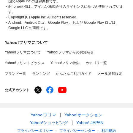
国のApple Inc.の登録商標です。
・iPhone商標は、アイホン株式会社のライセンスに基づき使用されていま
す。
・Copyright (C) Apple Inc. All rights reserved.
・Android、Androidロゴ、Google Play 、および Google Play ロゴは、
Google LLC の商標です。
Yahoo!フリマについて
Yahoo!フリマについて
Yahoo!フリマからのお知らせ
Yahoo!フリマトピックス
Yahoo!フリマ特集
カテゴリ一覧
ブランド一覧
ランキング
かんたんご利用ガイド
メール通知設定
公式アカウント
Yahoo!フリマ
Yahoo!オークション
Yahoo!ショッピング
Yahoo! JAPAN
プライバシーポリシー
プライバシーセンター
利用規約