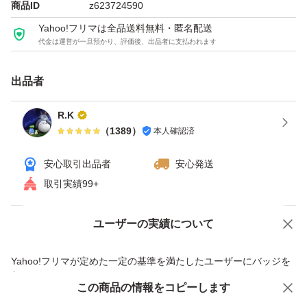
商品ID
z623724590
Yahoo!フリマは全品送料無料・匿名配送
代金は運営が一旦預かり、評価後、出品者に支払われます
出品者
R.K
（
1389
）
本人確認済
安心取引出品者
安心発送
取引実績99+
ユーザーの実績について
価格の相談
商品への質問
商品への質問からの値下げ交渉、不適切なカテゴリ変更依頼は禁止です
Yahoo!フリマが定めた一定の基準を満たしたユーザーにバッジを
付与しています
この商品をみている人にオススメ
この商品の情報をコピーします
安心取引出品者