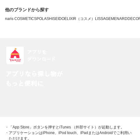
他のブランドから探す
naris COSMETICS
POLA
SHISEIDO
ELIXIR（コスメ）
LISSAGE
MENARD
DECO
・「App Store」ボタンを押すとiTunes （外部サイト）が起動します。
・アプリケーションはiPhone、iPod touch、iPadまたはAndroidでご利用い
ただけます。