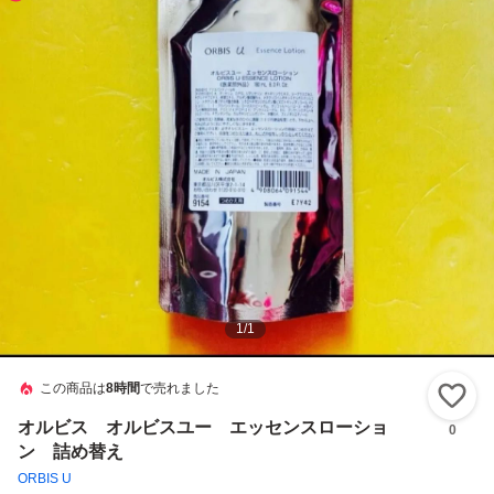
1
/
1
この商品は
8時間
で売れました
い
オルビス オルビスユー エッセンスローショ
0
ン 詰め替え
ORBIS U