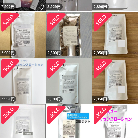
いいね！
7,500
円
2,929
円
2,899
円
2,900
円
2,300
円
2,950
円
2,950
円
2,980
円
2,950
円