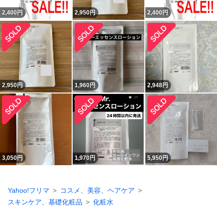
2,400
円
2,950
円
2,400
円
2,950
円
1,960
円
2,948
円
3,050
円
1,970
円
5,950
円
Yahoo!フリマ
コスメ、美容、ヘアケア
スキンケア、基礎化粧品
化粧水