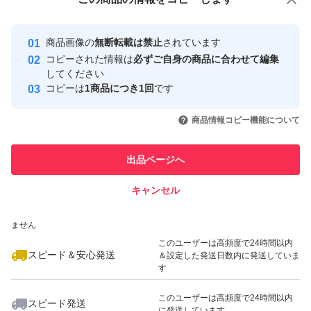
安心取引出品者
最大10%対象
最大10%対象
Yahoo!フリマの基準をクリアした安
安心取引出品者
商品画像の
無断転載は禁止
されています
心・安全なユーザーです
コピーされた情報は
必ずご自身の商品に合わせて編集
取引実績
してください
コピーは
1商品につき1回
です
このユーザーはYahoo!フリマの取
取引実績◯+
いいね！
いいね！
2,410
円
4,799
円
2,410
円
引を完了させた実績があります
商品情報コピー機能について
このユーザーは他フリマサービス
他フリマ実績◯+
出品ページへ
での取引実績があります
キャンセル
スピード&安心発送
いいね！
いいね！
2,420
※このバッジは実績に基づく表示であり、発送を保証しているものではあり
円
2,420
円
2,419
円
ません
このユーザーは高頻度で24時間以内
スピード＆安心発送
＆設定した発送日数内に発送していま
す
このユーザーは高頻度で24時間以内
スピード発送
に発送しています