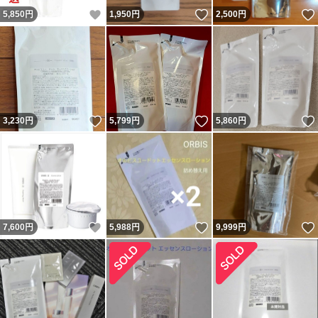
いいね！
いいね！
5,850
円
1,950
円
2,500
円
いいね！
いいね！
3,230
円
5,799
円
5,860
円
いいね！
いいね！
7,600
円
5,988
円
9,999
円