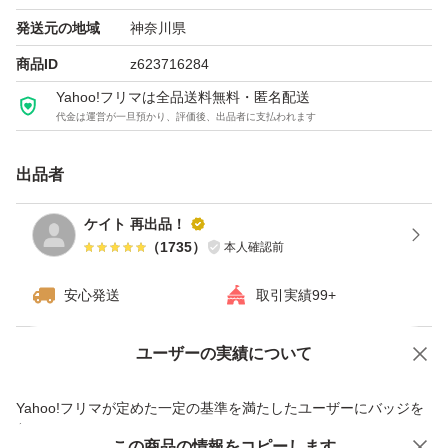
発送元の地域
神奈川県
商品ID
z623716284
Yahoo!フリマは全品送料無料・匿名配送
代金は運営が一旦預かり、評価後、出品者に支払われます
出品者
ケイト 再出品！
（
1735
）
本人確認前
安心発送
取引実績99+
ユーザーの実績について
価格の相談
商品への質問
商品への質問からの値下げ交渉、不適切なカテゴリ変更依頼は禁止です
Yahoo!フリマが定めた一定の基準を満たしたユーザーにバッジを
付与しています
この商品をみている人にオススメ
この商品の情報をコピーします