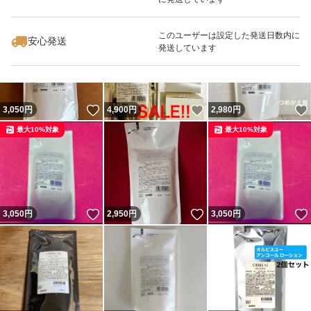
いいね！
いいね！
2,950
円
2,950
円
2,950
円
最大10%対象
最大10%対象
このユーザーは設定した発送日数内に
安心発送
発送しています
いいね！
いいね！
3,050
円
4,900
円
2,980
円
最大10%対象
最大10%対象
いいね！
いいね！
3,050
円
2,950
円
3,050
円