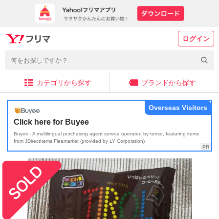
ログイン
カテゴリから探す
ブランドから探す
Overseas Visitors
Click here for Buyee
Buyee - A multilingual purchasing agent service operated by tenso, featuring items
from JDirectItems Fleamarket (provided by LY Corporation)