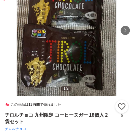
1
/
2
この商品は
13時間
で売れました
い
チロルチョコ 九州限定 コーヒーヌガー 18個入 2
0
袋セット
チロルチョコ