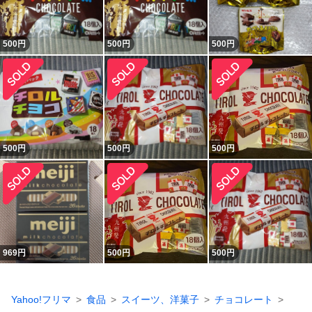
500
円
500
円
500
円
500
円
500
円
500
円
969
円
500
円
500
円
Yahoo!フリマ
食品
スイーツ、洋菓子
チョコレート