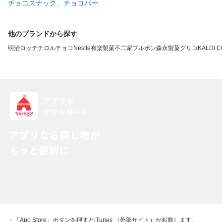
チョコスナック、チョコバー
他のブランドから探す
明治
ロッテ
チロルチョコ
Nestle
有楽製菓
不二家
ブルボン
森永製菓
グリコ
KALDI 
・「App Store」ボタンを押すとiTunes （外部サイト）が起動します。