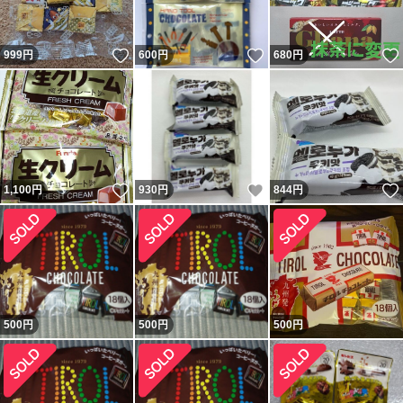
いいね！
いいね！
999
円
600
円
680
円
いいね！
いいね！
1,100
円
930
円
844
円
500
円
500
円
500
円