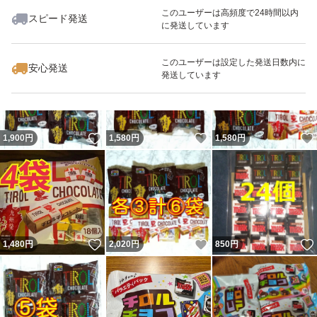
このユーザーは高頻度で24時間以内
スピード発送
に発送しています
いいね！
いいね！
2,160
円
2,160
円
500
円
このユーザーは設定した発送日数内に
安心発送
発送しています
いいね！
いいね！
1,900
円
1,580
円
1,580
円
いいね！
いいね！
1,480
円
2,020
円
850
円