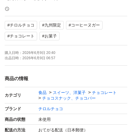
【状態】未使用
【フレーバー】コーヒーヌガー
#
チロルチョコ
#
九州限定
#
コーヒーヌガー
九州限定の味をぜひお楽しみください。
#
チョコレート
#
お菓子
よろしくお願いいたします。
購入日時：
2026年6月9日 20:40
出品日時：
2026年6月9日 06:57
商品の情報
食品
スイーツ、洋菓子
チョコレート
カテゴリ
チョコスナック、チョコバー
ブランド
チロルチョコ
商品の状態
未使用
配送の方法
おてがる配送（日本郵便）