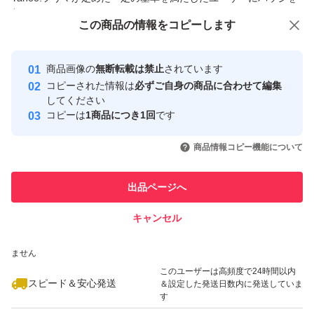
付与しています
この商品をみている人にオススメ
この商品の情報をコピーします
安心取引出品者
最大10%対象
最大10%対象
Yahoo!フリマの基準をクリアした安
安心取引出品者
商品画像の
無断転載は禁止
されています
心・安全なユーザーです
コピーされた情報は
必ずご自身の商品に合わせて編集
取引実績
してください
コピーは
1商品につき1回
です
このユーザーはYahoo!フリマの取
取引実績◯+
いいね！
いいね！
500
円
1,300
円
500
円
引を完了させた実績があります
商品情報コピー機能について
このユーザーは他フリマサービス
他フリマ実績◯+
出品ページへ
での取引実績があります
キャンセル
スピード&安心発送
いいね！
いいね！
990
※このバッジは実績に基づく表示であり、発送を保証しているものではあり
円
1,580
円
500
円
ません
このユーザーは高頻度で24時間以内
スピード＆安心発送
＆設定した発送日数内に発送していま
す