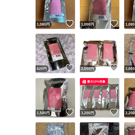
いいね！
いいね
1,080
円
1,000
円
1,080
いいね！
いいね
920
円
2,050
円
3,800
Yaho
最大10%対象
安心取引
安心
いいね！
いいね
1,500
円
3,200
円
2,200
取引実績
取引