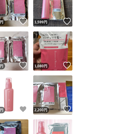
商品情報コピー機
リマ実績◯+
このユーザーは他フリマサービスでの取引実績があります
！
いいね！
いいね！
円
1,599
円
出品ページへ
&安心発送
キャンセル
ジは実績に基づく表示であり、発送を保証しているものではありません
このユーザーは高頻度で24時間以内＆設定した発送日数内に
ード＆安心発送
ます
！
いいね！
いいね！
円
1,080
円
ード発送
このユーザーは高頻度で24時間以内に発送しています
発送
このユーザーは設定した発送日数内に発送しています
！
いいね！
いいね！
円
2,200
円