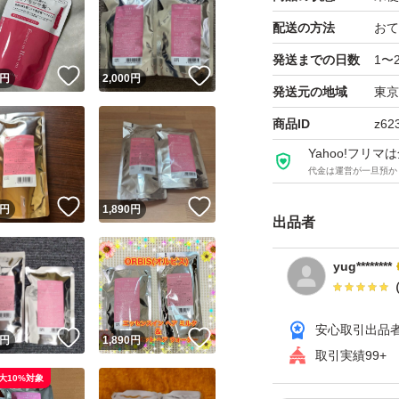
配送の方法
おて
発送までの日数
1〜
！
いいね！
いいね！
円
2,000
円
発送元の地域
東京
商品ID
z62
Yahoo!フリ
代金は運営が一旦預か
！
いいね！
いいね！
円
1,890
円
出品者
yug********
安心取引出品
！
いいね！
いいね！
円
1,890
円
取引実績99+
大10%対象