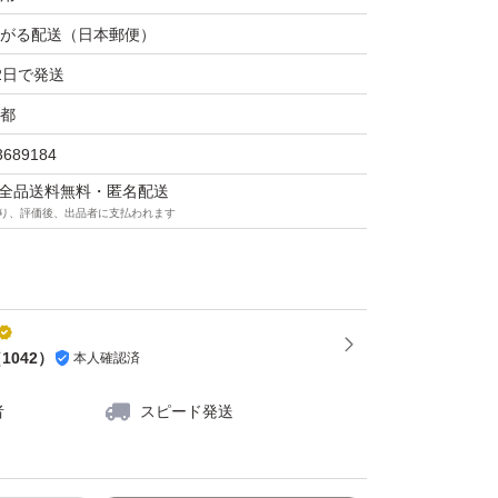
がる配送（日本郵便）
2日で発送
都
3689184
マは全品送料無料・匿名配送
り、評価後、出品者に支払われます
（
1042
）
本人確認済
者
スピード発送