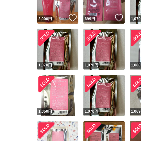
いいね！
いいね
3,000
円
699
円
1,070
1,070
円
1,070
円
1,080
1,050
円
1,070
円
1,069