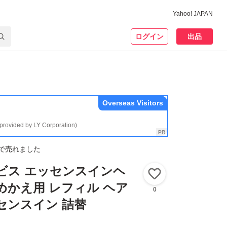
Yahoo! JAPAN
ログイン
出品
Overseas Visitors
(provided by LY Corporation)
で売れました
オルビス エッセンスインヘ
いいね！
めかえ用 レフィル ヘア
0
センスイン 詰替