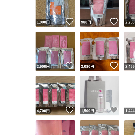
他フ
いいね！
いいね
1,000
円
980
円
2,250
スピード
※このバッ
スピ
いいね！
いいね
2,900
円
3,080
円
2,499
スピ
安心
いいね！
いいね
4,700
円
1,500
円
1,444