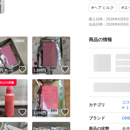
#
ヘアミルク
#
エ
購入日時：
2026年6月9日 
出品日時：
2026年6月9日 
商品の情報
！
いいね！
いいね！
円
1,100
円
大10%対象
コス
カテゴリ
ト
！
いいね！
いいね！
円
1,150
円
ブランド
ORB
商品の状態
未使