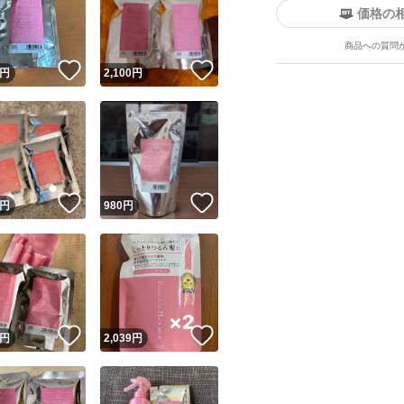
価格の
商品への質問
！
いいね！
いいね！
円
2,100
円
ユーザーの実績について
！
いいね！
いいね！
円
980
円
o!フリマが定めた一定の基準を満たしたユーザーにバッジを付与しています
出品者
この商品の情報をコピーします
取引出品者
Yahoo!フリマの基準をクリアした安心・安全なユーザーです
！
いいね！
いいね！
商品画像の
無断転載は禁止
されています
円
2,039
円
コピーされた情報は
必ずご自身の商品に合わせて編集
してください
コピーは
1商品につき1回
です
実績◯+
このユーザーはYahoo!フリマの取引を完了させた実績があり