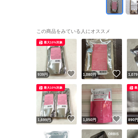
この商品をみている人にオススメ
最大10%対象
いいね！
いいね
939
円
1,080
円
1,079
最大10%対象
最
いいね！
いいね
1,699
円
1,050
円
890