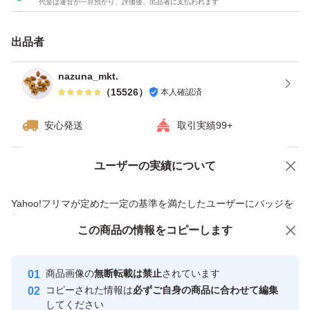
代金は運営が一旦預かり、評価後、出品者に支払われます
7種類の味が楽しめるので食べ飽きません^^
どのナッツも当店こだわりの厳選ナッツですので、一度お
出品者
試しあれ！
nazuna_mkt.
（
15526
）
本人確認済
★全てご注文いただいてから袋詰いたしますので、新鮮な
ナッツをお届けいたします^ - ^
安心発送
取引実績99+
★チャック付き袋でのお届けですので、保存にも便利！
★ドライフルーツとナッツのミックスは発送日の袋詰めで
ユーザーの実績について
価格の相談
商品への質問
もナッツがしけてしまう可能性がございます。ご理解・ご
商品への質問からの値下げ交渉、不適切なカテゴリ変更依頼は禁止です
Yahoo!フリマが定めた一定の基準を満たしたユーザーにバッジを
了承下さい。
付与しています
この商品をみている人にオススメ
この商品の情報をコピーします
安心取引出品者
おやつ
最大10%対象
最大10%対象
最大10%対象
Yahoo!フリマの基準をクリアした安
安心取引出品者
低脂質
商品画像の
無断転載は禁止
されています
心・安全なユーザーです
コピーされた情報は
必ずご自身の商品に合わせて編集
ダイエット
取引実績
してください