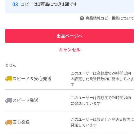
アーモンド
コピーは
1商品につき1回
です
このユーザーはYahoo!フリマの取
取引実績◯+
カシューナッツ
いいね！
いいね！
1,680
円
2,380
円
1,550
円
引を完了させた実績があります
商品情報コピー機能について
クルミ
最大10%対象
このユーザーは他フリマサービス
ヘーゼルナッツ
他フリマ実績◯+
出品ページへ
での取引実績があります
マカダミアナッツ
キャンセル
スピード&安心発送
スーパーフード
いいね！
いいね！
1,680
※このバッジは実績に基づく表示であり、発送を保証しているものではあり
円
1,350
円
1,499
円
ません
最大10%対象
種類ミックスナッツ
このユーザーは高頻度で24時間以内
スピード＆安心発送
＆設定した発送日数内に発送していま
す
このユーザーは高頻度で24時間以内
スピード発送
に発送しています
いいね！
いいね！
1,380
円
1,380
円
1,650
円
最大10%対象
最大10%対象
最大10%対象
このユーザーは設定した発送日数内に
安心発送
発送しています