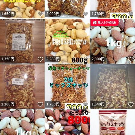
いいね！
いいね！
1,650
円
2,099
円
1,780
円
最大10%対象
いいね！
いいね！
1,350
円
2,280
円
2,000
円
いいね！
いいね！
1,100
円
1,780
円
1,640
円