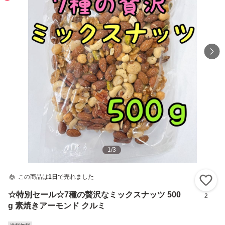
1
/
3
この商品は
1日
で売れました
い
☆特別セール☆7種の贅沢なミックスナッツ 500
2
g 素焼きアーモンド クルミ