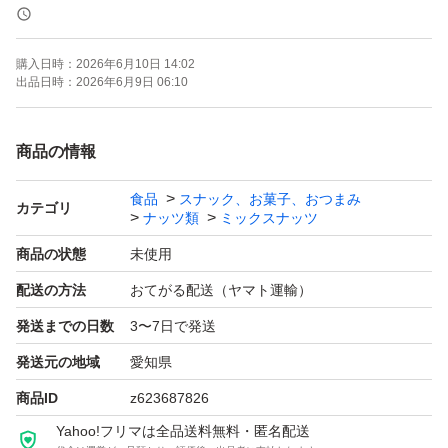
《賞味期限》
ご注文より約150日
購入日時：
2026年6月10日 14:02
(画像の賞味期限はサンプルになります。ご注文を受けて
出品日時：
2026年6月9日 06:10
から製造します！)
商品の情報
《コメント》
食品
スナック、お菓子、おつまみ
アメリカ産素焼きアーモンド、アメリカ産生くるみ、
カテゴリ
ナッツ類
ミックスナッツ
インド産素焼きカシューナッツ、
商品の状態
未使用
トルコ産素焼きヘーゼルナッツ、
配送の方法
おてがる配送（ヤマト運輸）
オーストラリア産素焼きマカダミアナッツ、アメリカ産ピ
発送までの日数
3〜7日で発送
ーカンナッツ、アメリカ産むき身ピスタチオ
の贅沢な7種ミックスナッツになります^^
発送元の地域
愛知県
商品ID
z623687826
無塩・無添加です♪
Yahoo!フリマは全品送料無料・匿名配送