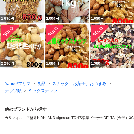
1,680
円
2,000
円
1,680
円
2,280
円
1,680
円
1,380
円
Yahoo!フリマ
食品
スナック、お菓子、おつまみ
ナッツ類
ミックスナッツ
他のブランドから探す
カリフォルニア堅果
KIRKLAND signature
TON'S
稲葉ピーナツ
DELTA（食品）
3G