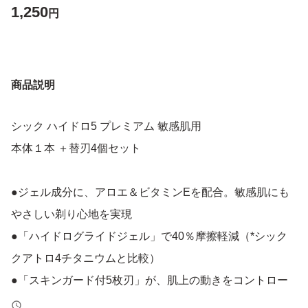
1,250
円
商品説明
シック ハイドロ5 プレミアム 敏感肌用
本体１本 ＋替刃4個セット
●ジェル成分に、アロエ＆ビタミンEを配合。敏感肌にも
やさしい剃り心地を実現
●「ハイドログライドジェル」で40％摩擦軽減（*シック
クアトロ4チタニウムと比較）
●「スキンガード付5枚刃」が、肌上の動きをコントロー
ルして摩擦を軽減