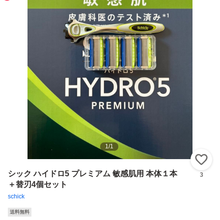
1
/
1
い
シック ハイドロ5 プレミアム 敏感肌用 本体１本
3
＋替刃4個セット
schick
送料無料