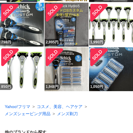
798
円
2,995
円
1,990
円
850
円
1,948
円
1,050
円
Yahoo!フリマ
コスメ、美容、ヘアケア
メンズシェービング用品
メンズ剃刀
他のブランドから探す