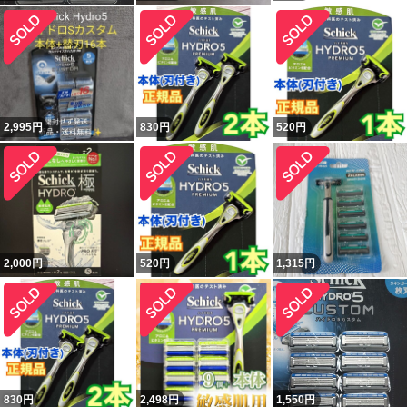
2,995
円
830
円
520
円
2,000
円
520
円
1,315
円
830
円
2,498
円
1,550
円