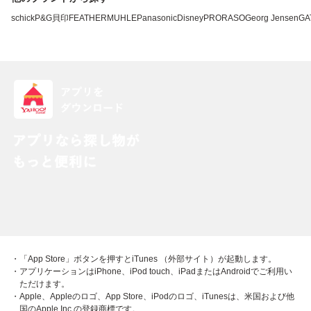
schick
P&G
貝印
FEATHER
MUHLE
Panasonic
Disney
PRORASO
Georg Jensen
GA
・「App Store」ボタンを押すとiTunes （外部サイト）が起動します。
・アプリケーションはiPhone、iPod touch、iPadまたはAndroidでご利用い
ただけます。
・Apple、Appleのロゴ、App Store、iPodのロゴ、iTunesは、米国および他
国のApple Inc.の登録商標です。