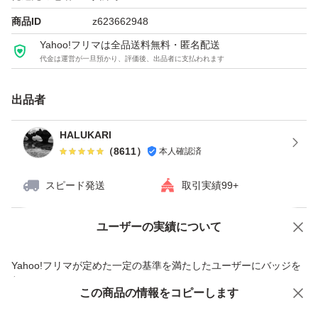
商品ID
z623662948
Yahoo!フリマは全品送料無料・匿名配送
代金は運営が一旦預かり、評価後、出品者に支払われます
出品者
HALUKARI
（
8611
）
本人確認済
スピード発送
取引実績99+
ユーザーの実績について
価格の相談
商品への質問
商品への質問からの値下げ交渉、不適切なカテゴリ変更依頼は禁止です
Yahoo!フリマが定めた一定の基準を満たしたユーザーにバッジを
付与しています
この商品をみている人にオススメ
この商品の情報をコピーします
安心取引出品者