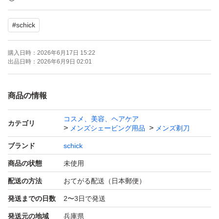
●「フリップ式トリマー」で細かい部分も簡単に剃れる
#
schick
●本体に刃は付属しません
購入日時：
2026年6月17日 15:22
別途出品しております、シックハイドロ5 プレミアム 敏
出品日時：
2026年6月9日 02:01
感肌用 本体替刃セットから取り出しての発送となりま
す。ドラックストア他量販店で販売されているパッケージ
商品の情報
はございませんが、エアパッキンにて梱包の上発送致しま
コスメ、美容、ヘアケア
す。
カテゴリ
メンズシェービング用品
メンズ剃刀
ご理解、ご了承の上ご購入お願い致します。
ブランド
schick
商品の状態
未使用
配送の方法
おてがる配送（日本郵便）
発送までの日数
2〜3日で発送
発送元の地域
兵庫県