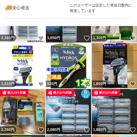
最大10%対象
このユーザーは設定した発送日数内に
安心発送
発送しています
いいね！
いいね！
2,380
円
1,050
円
1,300
円
いいね！
いいね！
1,510
円
520
円
1,800
円
最大10%対象
最大10%対象
最大10%対象
いいね！
いいね！
2,350
円
2,080
円
1,860
円