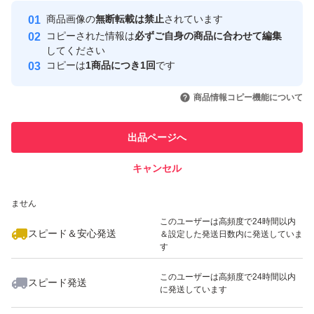
最大10%対象
最大10%対象
最大10%対象
Yahoo!フリマの基準をクリアした安
安心取引出品者
商品画像の
無断転載は禁止
されています
心・安全なユーザーです
コピーされた情報は
必ずご自身の商品に合わせて編集
取引実績
してください
コピーは
1商品につき1回
です
このユーザーはYahoo!フリマの取
取引実績◯+
いいね！
いいね！
1,580
円
1,250
円
1,860
円
引を完了させた実績があります
商品情報コピー機能について
最大10%対象
最大10%対象
最大10%対象
このユーザーは他フリマサービス
他フリマ実績◯+
出品ページへ
での取引実績があります
キャンセル
スピード&安心発送
いいね！
いいね！
1,380
※このバッジは実績に基づく表示であり、発送を保証しているものではあり
円
1,250
円
8,150
円
ません
最大10%対象
最大10%対象
最大10%対象
このユーザーは高頻度で24時間以内
スピード＆安心発送
＆設定した発送日数内に発送していま
す
このユーザーは高頻度で24時間以内
スピード発送
に発送しています
いいね！
いいね！
1,050
円
3,150
円
1,250
円