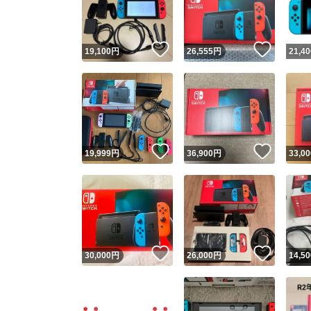
他フ
いいね！
いいね
19,100
円
26,555
円
21,40
スピード
※このバッ
スピ
いいね！
いいね
19,999
円
36,900
円
33,00
スピ
安心
いいね！
いいね
30,000
円
26,000
円
14,50