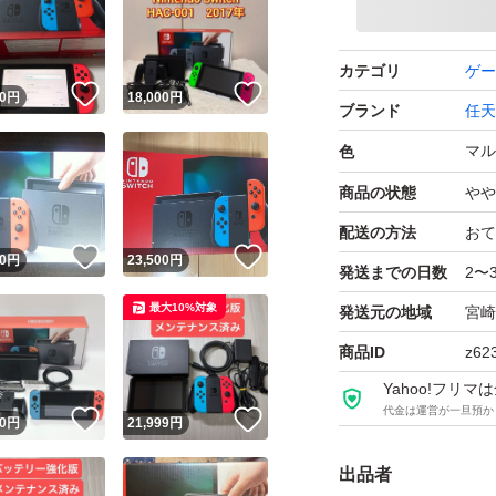
右Joy-Conに不
ボタンが反応しな
カテゴリ
ゲー
！
いいね！
いいね！
ください。
0
円
18,000
円
ブランド
任天
その他の動作につ
マル
色
商品の状態
やや
ご理解いただける
配送の方法
おて
！
いいね！
いいね！
0
円
23,500
円
値下げ可能です
発送までの日数
2〜
気軽にご相談くだ
最大10%対象
発送元の地域
宮崎
商品ID
z62
Yahoo!フリ
代金は運営が一旦預か
！
いいね！
いいね！
0
円
21,999
円
出品者