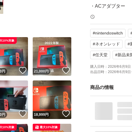
・ACアダプター
・HDMIケーブル
・Joy-Conグリップ
#
nintendoswitch
・Joy-Conストラッ
大10%対象
・外箱
#
ネオンレッド
#
#
任天堂
#
新品未
※写真に写ってい
購入日時：
2026年6月9日 
！
いいね！
いいね！
0
円
21,000
円
出品日時：
2026年6月9日 
【状態】
商品の情報
本体動作確認済み
充電、ゲーム起動
！
いいね！
いいね！
0
円
18,999
円
画面および背面に
大10%対象
最大10%対象