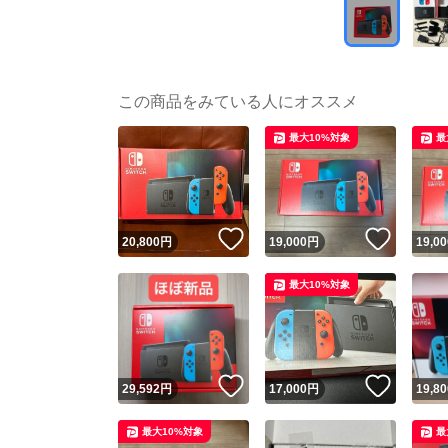
この商品をみている人にオススメ
最大10%対象
最
いいね！
いいね
20,800
円
19,000
円
19,00
最大10%対象
いいね！
いいね
29,592
円
17,000
円
19,80
最大10%対象
最