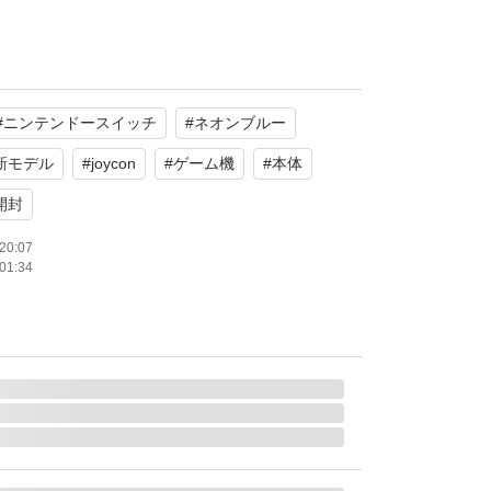
#
ニンテンドースイッチ
#
ネオンブルー
プ×2
新モデル
#
joycon
#
ゲーム機
#
本体
開封
るものが全てです。
20:07
01:34
です。
、ソフト読込みを確認しております。
使用に伴うキズがあります。