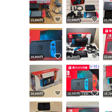
いいね！
いいね
15,980
円
22,999
円
21,79
最
いいね！
いいね
18,900
円
21,200
円
22,00
Yaho
最大10%対象
安心取引
安心
いいね！
いいね
30,000
円
18,500
円
16,70
取引実績
取引