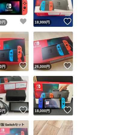
商品情報コピー機
リマ実績◯+
このユーザーは他フリマサービスでの取引実績があります
！
いいね！
いいね！
0
円
18,999
円
出品ページへ
&安心発送
キャンセル
ジは実績に基づく表示であり、発送を保証しているものではありません
このユーザーは高頻度で24時間以内＆設定した発送日数内に
ード＆安心発送
ます
！
いいね！
いいね！
0
円
26,000
円
ード発送
このユーザーは高頻度で24時間以内に発送しています
発送
このユーザーは設定した発送日数内に発送しています
！
いいね！
いいね！
0
円
18,000
円