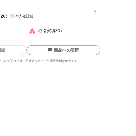
（
26
）
本人確認前
取引実績30+
相談
商品への質問
からの値下げ交渉、不適切なカテゴリ変更依頼は禁止です
ます