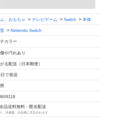
具合があります。
い場合があるため、ジャンク扱いとしてお考え
ム、おもちゃ
テレビゲーム
Switch
本体
堂
Nintendo Switch
いては問題なく使用しておりました。
チカラー
傷や汚れあり
方のみご購入をお願いいたします。
がる配送（日本郵便）
3日で発送
さい！
県
3659118
マは全品送料無料・匿名配送
り、評価後、出品者に支払われます