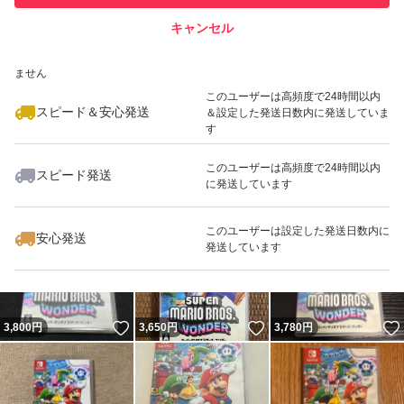
キャンセル
スピード&安心発送
いいね！
いいね！
3,980
※このバッジは実績に基づく表示であり、発送を保証しているものではあり
円
3,400
円
3,790
円
ません
このユーザーは高頻度で24時間以内
スピード＆安心発送
＆設定した発送日数内に発送していま
す
このユーザーは高頻度で24時間以内
スピード発送
に発送しています
いいね！
いいね！
3,500
円
3,499
円
3,700
円
このユーザーは設定した発送日数内に
安心発送
発送しています
いいね！
いいね！
3,800
円
3,650
円
3,780
円