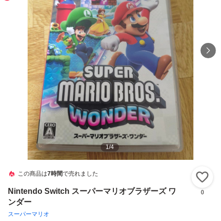
1
/
4
この商品は
7時間
で売れました
い
Nintendo Switch スーパーマリオブラザーズ ワ
0
ンダー
スーパーマリオ