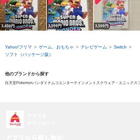
3,450
円
3,599
円
3,599
円
Yahoo!フリマ
ゲーム、おもちゃ
テレビゲーム
Switch
ソフト（パッケージ版）
他のブランドから探す
任天堂
Pokemon
バンダイナムコエンターテインメント
スクウェア・エニックス