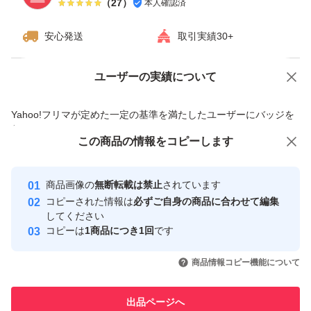
（
27
）
本人確認済
安心発送
取引実績30+
ユーザーの実績について
価格の相談
商品への質問
商品への質問からの値下げ交渉、不適切なカテゴリ変更依頼は禁止です
Yahoo!フリマが定めた一定の基準を満たしたユーザーにバッジを
付与しています
この商品をみている人にオススメ
この商品の情報をコピーします
安心取引出品者
最大10%対象
最大10%対象
Yahoo!フリマの基準をクリアした安
安心取引出品者
商品画像の
無断転載は禁止
されています
心・安全なユーザーです
コピーされた情報は
必ずご自身の商品に合わせて編集
取引実績
してください
コピーは
1商品につき1回
です
このユーザーはYahoo!フリマの取
取引実績◯+
いいね！
いいね！
3,500
円
3,900
円
3,700
円
引を完了させた実績があります
商品情報コピー機能について
最大10%対象
このユーザーは他フリマサービス
他フリマ実績◯+
出品ページへ
での取引実績があります