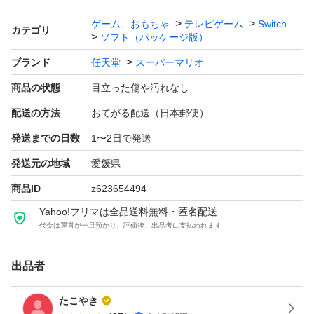
携帯モードプレイ人数：1.0 人
ゲーム、おもちゃ
テレビゲーム
Switch
カテゴリ
ソフト（パッケージ版）
ブランド
任天堂
スーパーマリオ
商品の状態
目立った傷や汚れなし
配送の方法
おてがる配送（日本郵便）
発送までの日数
1〜2日で発送
発送元の地域
愛媛県
商品ID
z623654494
Yahoo!フリマは全品送料無料・匿名配送
代金は運営が一旦預かり、評価後、出品者に支払われます
出品者
たこやき