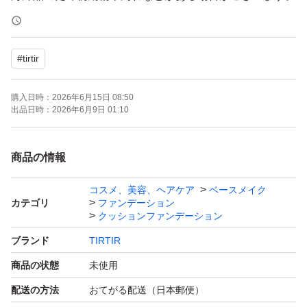
発送中のトラブルや事故等の責任はこちらではいっさい負
えませんのでご了承くださいませ。
#
tirtir
上記に対してご理解のある方のみのご購入よろしくお願い
いたします。神経質な方はご遠慮くださいませ。
購入日時：
2026年6月15日 08:50
出品日時：
2026年6月9日 01:10
お値下げ不可。コメントなしの即購入OKです。
商品の情報
クッションファンデ
コスメ、美容、ヘアケア
ベースメイク
クッションファンデーション
カテゴリ
ファンデーション
クッションファンデーション
ブランド
TIRTIR
商品の状態
未使用
配送の方法
おてがる配送（日本郵便）