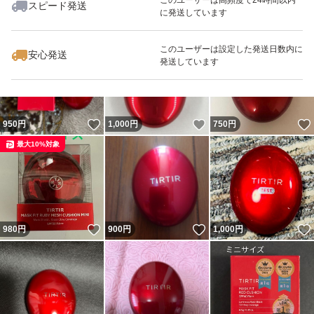
スピード発送
に発送しています
いいね！
いいね！
900
円
400
円
660
円
このユーザーは設定した発送日数内に
安心発送
発送しています
いいね！
いいね！
950
円
1,000
円
750
円
最大10%対象
いいね！
いいね！
980
円
900
円
1,000
円