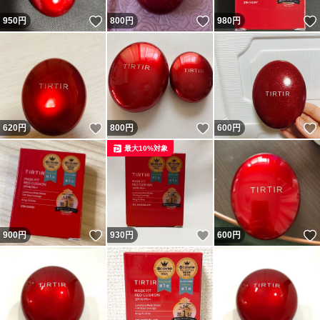
いいね！
いいね！
950
円
800
円
980
円
いいね！
いいね！
620
円
800
円
600
円
最大10%対象
いいね！
いいね！
900
円
930
円
600
円