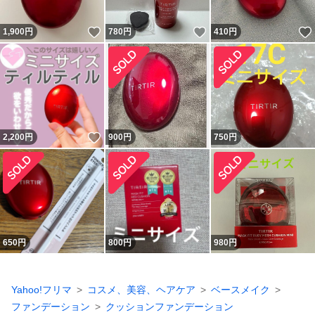
いいね！
いいね！
1,900
円
780
円
410
円
いいね！
2,200
円
900
円
750
円
650
円
800
円
980
円
Yahoo!フリマ
コスメ、美容、ヘアケア
ベースメイク
ファンデーション
クッションファンデーション