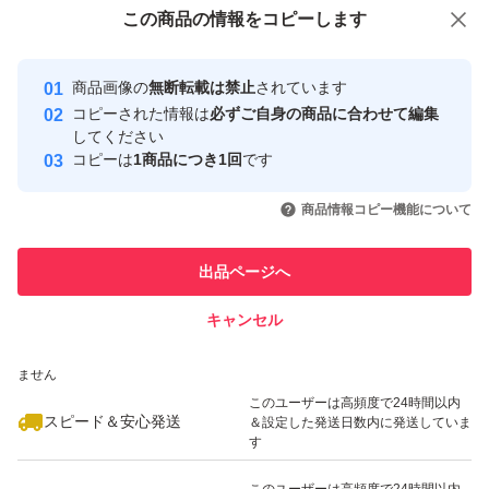
付与しています
この商品をみている人にオススメ
この商品の情報をコピーします
安心取引出品者
最大10%対象
Yahoo!フリマの基準をクリアした安
安心取引出品者
商品画像の
無断転載は禁止
されています
心・安全なユーザーです
コピーされた情報は
必ずご自身の商品に合わせて編集
取引実績
してください
コピーは
1商品につき1回
です
このユーザーはYahoo!フリマの取
取引実績◯+
いいね！
いいね！
750
円
750
円
800
円
引を完了させた実績があります
商品情報コピー機能について
このユーザーは他フリマサービス
他フリマ実績◯+
出品ページへ
での取引実績があります
キャンセル
スピード&安心発送
いいね！
いいね！
850
※このバッジは実績に基づく表示であり、発送を保証しているものではあり
円
800
円
600
円
ません
最大10%対象
このユーザーは高頻度で24時間以内
スピード＆安心発送
＆設定した発送日数内に発送していま
す
このユーザーは高頻度で24時間以内