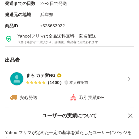
発送までの日数
2〜3日で発送
発送元の地域
兵庫県
商品ID
z623653922
Yahoo!フリマは全品送料無料・匿名配送
代金は運営が一旦預かり、評価後、出品者に支払われます
出品者
まろ カテ変NG
（
1400
）
本人確認前
安心発送
取引実績99+
ユーザーの実績について
価格の相談
商品への質問
商品への質問からの値下げ交渉、不適切なカテゴリ変更依頼は禁止です
Yahoo!フリマが定めた一定の基準を満たしたユーザーにバッジを