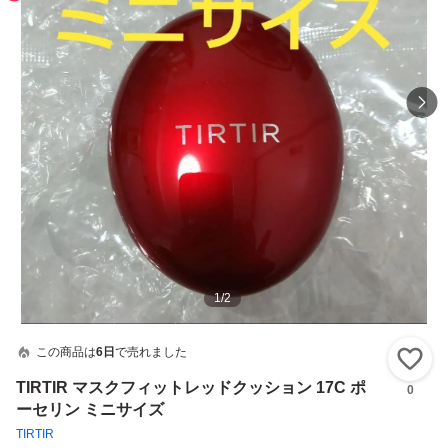
1
/
2
この商品は
6日
で売れました
い
TIRTIR マスクフィットレッドクッション 17C ポ
0
ーセリン ミニサイズ
TIRTIR