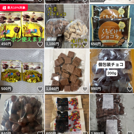
最大10%対象
いいね！
いいね！
450
円
1,100
円
650
円
いいね！
いいね！
500
円
1,040
円
990
円
いいね！
いいね！
840
円
600
円
1,999
円