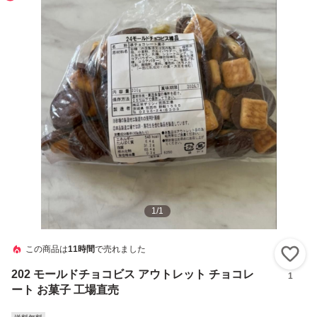
1
/
1
この商品は
11時間
で売れました
い
202 モールドチョコビス アウトレット チョコレ
1
ート お菓子 工場直売