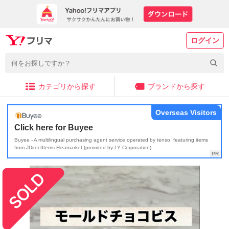
ログイン
カテゴリから探す
ブランドから探す
Overseas Visitors
Click here for Buyee
Buyee - A multilingual purchasing agent service operated by tenso, featuring items
from JDirectItems Fleamarket (provided by LY Corporation)