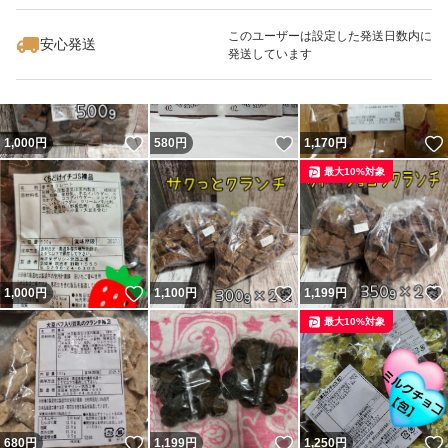
このユーザーは設定した発送日数内に
安心発送
発送しています
いいね！
いいね！
1,000
円
580
円
1,170
円
最大10%対象
いいね！
いいね！
1,000
円
1,100
円
1,199
円
最大10%対象
いいね！
いいね！
680
円
1,199
円
1,250
円