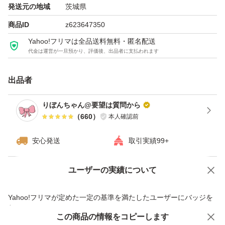
発送元の地域
茨城県
商品ID
z623647350
Yahoo!フリマは全品送料無料・匿名配送
代金は運営が一旦預かり、評価後、出品者に支払われます
出品者
りぼんちゃん@要望は質問から
（
660
）
本人確認前
安心発送
取引実績99+
ユーザーの実績について
価格の相談
商品への質問
商品への質問からの値下げ交渉、不適切なカテゴリ変更依頼は禁止です
Yahoo!フリマが定めた一定の基準を満たしたユーザーにバッジを
付与しています
この商品をみている人にオススメ
この商品の情報をコピーします
安心取引出品者