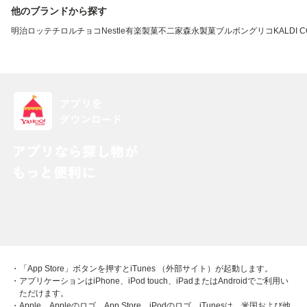
他のブランドから探す
明治
ロッテ
チロルチョコ
Nestle
有楽製菓
不二家
森永製菓
ブルボン
グリコ
KALDI 
・「App Store」ボタンを押すとiTunes （外部サイト）が起動します。
・アプリケーションはiPhone、iPod touch、iPadまたはAndroidでご利用い
ただけます。
・Apple、Appleのロゴ、App Store、iPodのロゴ、iTunesは、米国および他