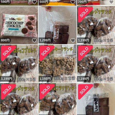
いいね！
いいね！
590
円
500
円
700
円
いいね！
いいね！
800
円
1,299
円
1,199
円
1,199
円
1,150
円
1,199
円