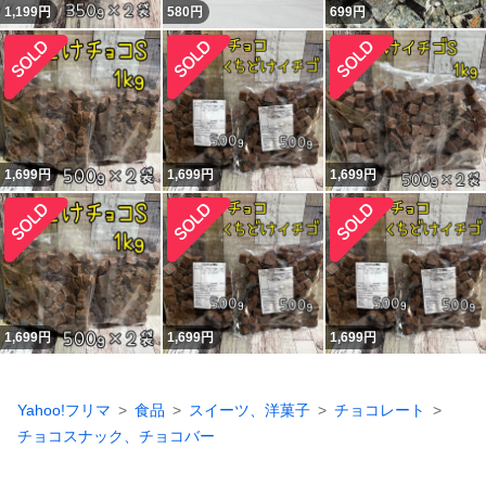
1,199
円
580
円
699
円
1,699
円
1,699
円
1,699
円
1,699
円
1,699
円
1,699
円
Yahoo!フリマ
食品
スイーツ、洋菓子
チョコレート
チョコスナック、チョコバー