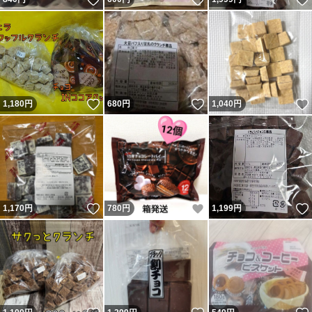
いいね！
いいね！
1,180
円
680
円
1,040
円
いいね！
いいね！
1,170
円
780
円
1,199
円