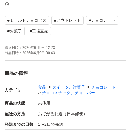
ります。
なるべく夕方の集荷前にポスト投函しますがその後の発送
#
モールドチョコビス
#
アウトレット
#
チョコレート
中に日中暑い日もあるので解ける可能性もありますので理
解の上お願いします。
#
お菓子
#
工場直売
厚みがギリギリのため緩衝材なしで専用封筒に入れる梱包
購入日時：
2026年6月9日 12:23
になります。
出品日時：
2026年6月9日 00:43
アウトレット品ですが輸送中にも割れ等が発生することが
あります。
商品の情報
在庫状況や賞味期限等により値段が変動しますがご了承く
ださい。
食品
スイーツ、洋菓子
チョコレート
カテゴリ
チョコスナック、チョコバー
理解のあるかたのみご購入をお願い致します。
商品の状態
未使用
配送の方法
おてがる配送（日本郵便）
発送までの日数
1〜2日で発送