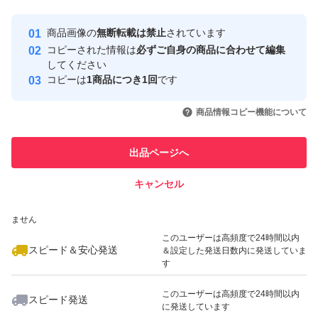
最大10%対象
最大10%対象
最大10%対象
Yahoo!フリマの基準をクリアした安
安心取引出品者
商品画像の
無断転載は禁止
されています
心・安全なユーザーです
コピーされた情報は
必ずご自身の商品に合わせて編集
取引実績
してください
コピーは
1商品につき1回
です
このユーザーはYahoo!フリマの取
取引実績◯+
いいね！
いいね！
1,599
円
1,150
円
1,699
円
引を完了させた実績があります
商品情報コピー機能について
最大10%対象
最大10%対象
最大10%対象
このユーザーは他フリマサービス
他フリマ実績◯+
出品ページへ
での取引実績があります
キャンセル
スピード&安心発送
いいね！
いいね！
1,199
※このバッジは実績に基づく表示であり、発送を保証しているものではあり
円
1,100
円
1,699
円
ません
最大10%対象
最大10%対象
最大10%対象
このユーザーは高頻度で24時間以内
スピード＆安心発送
＆設定した発送日数内に発送していま
す
このユーザーは高頻度で24時間以内
スピード発送
に発送しています
いいね！
いいね！
1,699
円
600
円
1,100
円