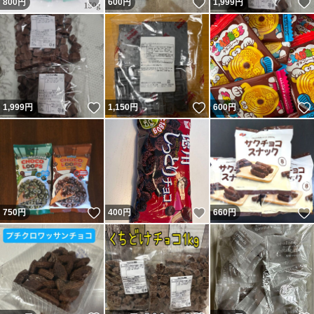
いいね！
いいね！
800
円
600
円
1,999
円
いいね！
いいね！
1,999
円
1,150
円
600
円
いいね！
いいね！
750
円
400
円
660
円