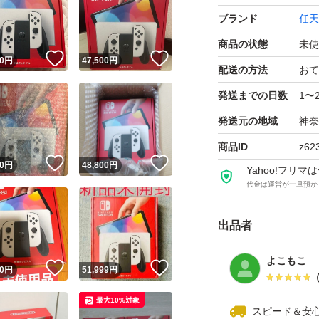
ブランド
任天
商品の状態
未使
！
いいね！
いいね！
0
円
47,500
円
配送の方法
おて
発送までの日数
1〜
発送元の地域
神奈
商品ID
z62
！
いいね！
いいね！
0
円
48,800
円
Yahoo!フリ
代金は運営が一旦預か
出品者
よこもこ
！
いいね！
いいね！
0
円
51,999
円
最大10%対象
スピード＆安