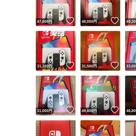
他フ
いいね！
いいね
47,800
円
48,000
円
49,30
スピード
※このバッ
スピ
いいね！
いいね
31,300
円
31,500
円
33,00
スピ
安心
いいね！
いいね
31,000
円
49,800
円
46,80