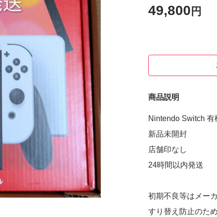
49,800
円
商品説明
Nintendo Swit
新品未開封
店舗印なし
24時間以内発送
初期不良等はメー
すり替え防止のた