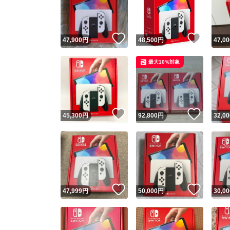
いいね！
いいね
47,900
円
48,500
円
47,00
最大10%対象
いいね！
いいね
45,300
円
92,800
円
32,00
Yaho
安心取引
安心
いいね！
いいね
47,999
円
50,000
円
30,00
取引実績
取引