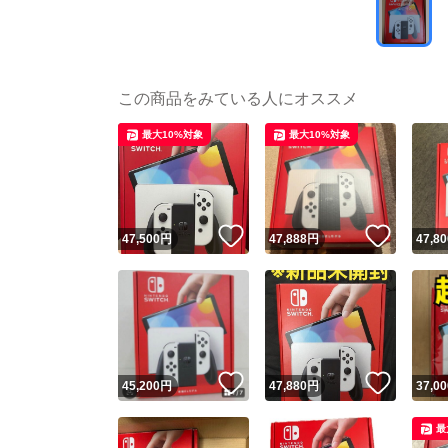
この商品をみている人にオススメ
最大10%対象
最大10%対象
いいね！
いいね
47,500
円
47,888
円
47,80
いいね！
いいね
45,200
円
47,880
円
37,00
最