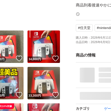
商品到着後速やか
い。
お受け取りに時間
#
任天堂
#
nintend
評価がない方はご
す。
購入日時：
2026年6月11日 
出品日時：
2026年6月9日 
よろしくお願いい
商品の情報
！
いいね！
いいね！
0
円
34,000
円
ブランド：任天堂 Nint
セット内容：本体
パッケージ種類：
色：ホワイト系
！
いいね！
いいね！
0
円
33,300
円
大10%対象
カテゴリ
ゲー