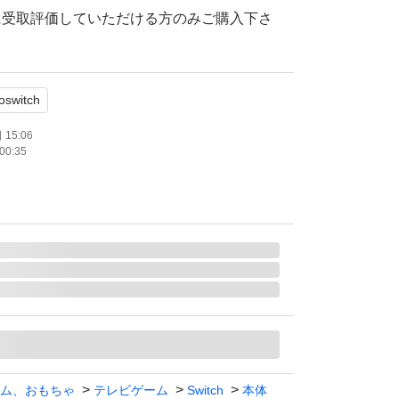
に受取評価していただける方のみご購入下さ
かかる方はご遠慮下さい。
oswitch
購入後迅速対応可能のメッセージをお願いしま
15:06
00:35
たします。
endo Switch
のみ
通常版
ム、おもちゃ
テレビゲーム
Switch
本体