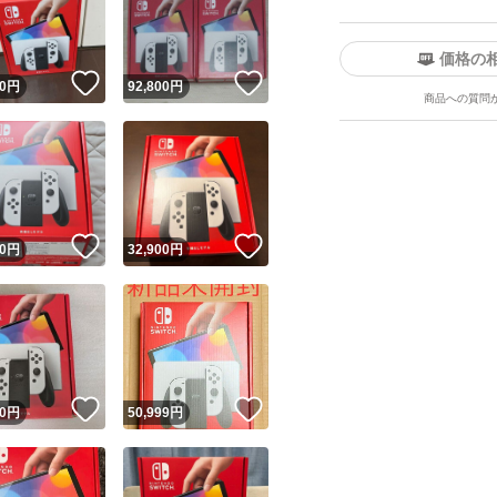
価格の
！
いいね！
いいね！
0
円
92,800
円
商品への質問
ユーザーの実績について
！
いいね！
いいね！
0
円
32,900
円
o!フリマが定めた一定の基準を満たしたユーザーにバッジを付与しています
出品者
この商品の情報をコピーします
取引出品者
Yahoo!フリマの基準をクリアした安心・安全なユーザーです
！
いいね！
いいね！
商品画像の
無断転載は禁止
されています
0
円
50,999
円
コピーされた情報は
必ずご自身の商品に合わせて編集
してください
コピーは
1商品につき1回
です
実績◯+
このユーザーはYahoo!フリマの取引を完了させた実績があり