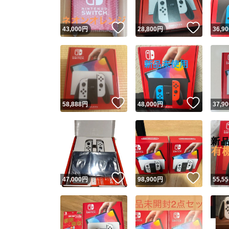
いいね！
いいね
43,000
円
28,800
円
36,90
いいね！
いいね
58,888
円
48,000
円
37,90
いいね！
いいね
47,000
円
98,900
円
55,55