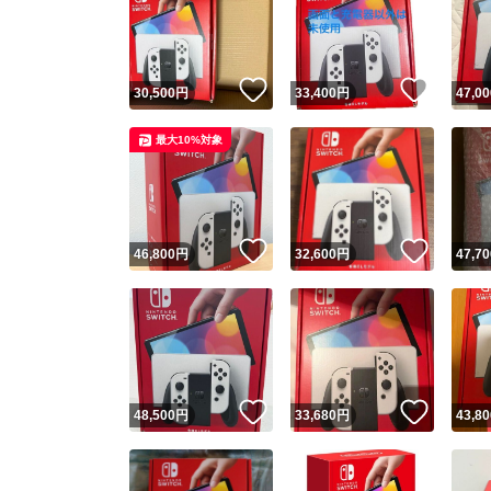
いいね！
いいね
30,500
円
33,400
円
47,00
最大10%対象
いいね！
いいね
46,800
円
32,600
円
47,70
いいね！
いいね
48,500
円
33,680
円
43,80