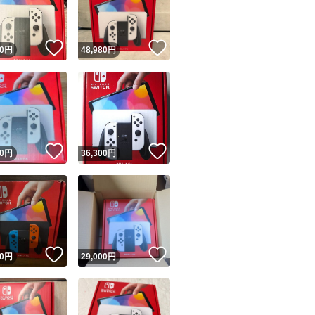
商品情報コピー機
リマ実績◯+
このユーザーは他フリマサービスでの取引実績があります
！
いいね！
いいね！
0
円
48,980
円
出品ページへ
&安心発送
キャンセル
ジは実績に基づく表示であり、発送を保証しているものではありません
このユーザーは高頻度で24時間以内＆設定した発送日数内に
ード＆安心発送
ます
！
いいね！
いいね！
0
円
36,300
円
ード発送
このユーザーは高頻度で24時間以内に発送しています
発送
このユーザーは設定した発送日数内に発送しています
！
いいね！
いいね！
0
円
29,000
円