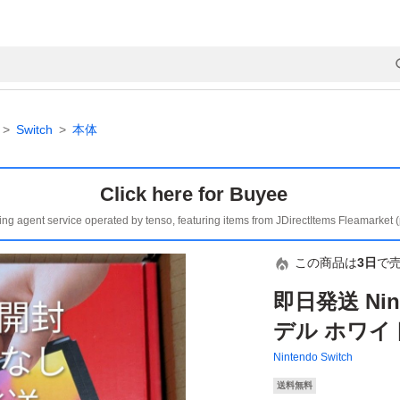
Switch
本体
Click here for Buyee
ing agent service operated by tenso, featuring items from JDirectItems Fleamarket 
この商品は
3日
で
即日発送 Nint
デル ホワ
Nintendo Switch
送料無料