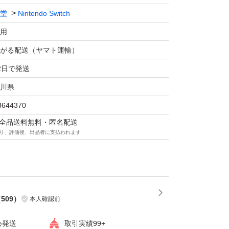
堂
Nintendo Switch
用
がる配送（ヤマト運輸）
2日で発送
川県
3644370
マは全品送料無料・匿名配送
り、評価後、出品者に支払われます
（
509
）
本人確認前
心発送
取引実績99+