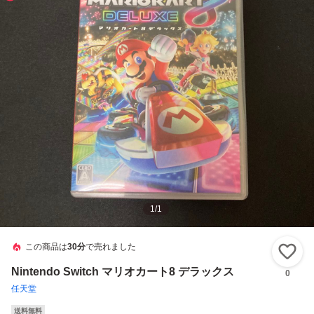
1
/
1
この商品は
30分
で売れました
い
Nintendo Switch マリオカート8 デラックス
0
任天堂
送料無料