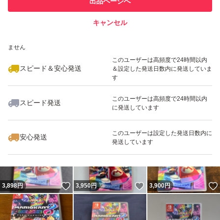
出品ページへ
での取引実績があります
キャンセル
スピード&安心発送
いいね！
いいね！
3,800
※このバッジは実績に基づく表示であり、発送を保証しているものではあり
円
3,790
円
3,888
円
ません
このユーザーは高頻度で24時間以内
スピード＆安心発送
＆設定した発送日数内に発送していま
す
このユーザーは高頻度で24時間以内
スピード発送
に発送しています
いいね！
いいね！
3,900
円
4,690
円
3,880
円
このユーザーは設定した発送日数内に
安心発送
発送しています
いいね！
いいね！
3,898
円
3,950
円
3,900
円