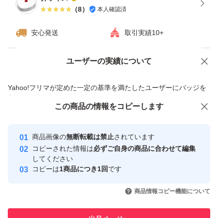
（
8
）
本人確認済
安心発送
取引実績10+
ユーザーの実績について
価格の相談
商品への質問
商品への質問からの値下げ交渉、不適切なカテゴリ変更依頼は禁止です
Yahoo!フリマが定めた一定の基準を満たしたユーザーにバッジを
付与しています
この商品をみている人にオススメ
この商品の情報をコピーします
安心取引出品者
最大10%対象
最大10%対象
最大10%対象
Yahoo!フリマの基準をクリアした安
安心取引出品者
商品画像の
無断転載は禁止
されています
心・安全なユーザーです
コピーされた情報は
必ずご自身の商品に合わせて編集
取引実績
してください
コピーは
1商品につき1回
です
このユーザーはYahoo!フリマの取
取引実績◯+
いいね！
いいね！
3,700
円
3,800
円
3,788
円
引を完了させた実績があります
商品情報コピー機能について
最大10%対象
最大10%対象
最大10%対象
このユーザーは他フリマサービス
他フリマ実績◯+