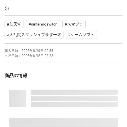
人気のアクションゲームで、家族や友人と楽しむのに最適
です。ぜひご検討ください。
#
任天堂
#
nintendoswitch
#
スマブラ
よろしくお願いいたします。
#
大乱闘スマッシュブラザーズ
#
ゲームソフト
購入日時：
2026年6月9日 09:55
出品日時：
2026年6月8日 23:28
商品の情報