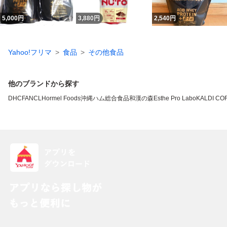
5,000
円
3,880
円
2,540
円
Yahoo!フリマ
食品
その他食品
他のブランドから探す
DHC
FANCL
Hormel Foods
沖縄ハム総合食品
和漢の森
Esthe Pro Labo
KALDI CO