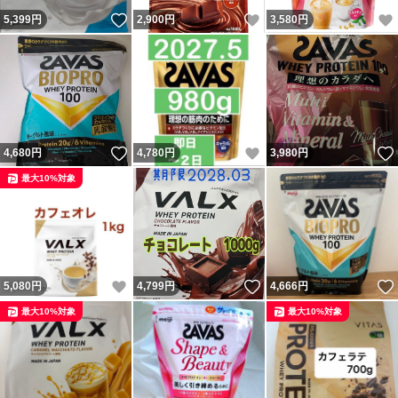
いいね！
いいね！
5,399
円
2,900
円
3,580
円
いいね！
いいね！
4,680
円
4,780
円
3,980
円
最大10%対象
いいね！
いいね！
5,080
円
4,799
円
4,666
円
最大10%対象
最大10%対象