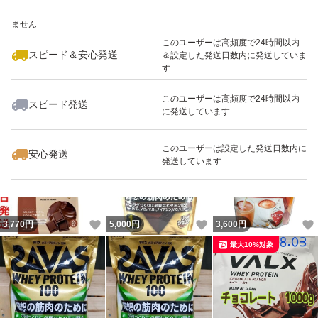
いいね！
いいね！
4,200
※このバッジは実績に基づく表示であり、発送を保証しているものではあり
円
3,190
円
4,980
円
ません
最大10%対象
このユーザーは高頻度で24時間以内
スピード＆安心発送
＆設定した発送日数内に発送していま
す
このユーザーは高頻度で24時間以内
スピード発送
に発送しています
いいね！
いいね！
4,960
円
3,240
円
4,600
円
このユーザーは設定した発送日数内に
安心発送
発送しています
いいね！
いいね！
3,770
円
5,000
円
3,600
円
最大10%対象