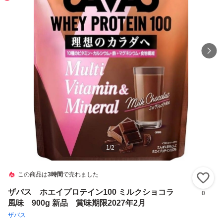
1
/
2
この商品は
3時間
で売れました
い
ザバス ホエイプロテイン100 ミルクショコラ
0
風味 900g 新品 賞味期限2027年2月
ザバス