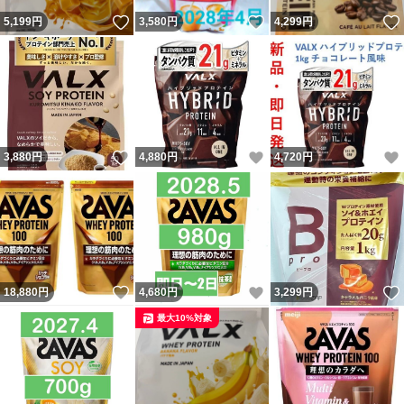
いいね！
いいね！
5,199
円
3,580
円
4,299
円
いいね！
いいね！
3,880
円
4,880
円
4,720
円
いいね！
いいね！
18,880
円
4,680
円
3,299
円
最大10%対象