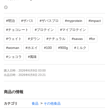
・賞味期限：2027年2月
#
明治
#
ザバス
#
ザバスプロ
#
myprotein
#
impact
【商品状態】
・新品未開封
#
チョコレート
#
プロテイン
#
マイプロテイン
#
ウェイト
#
ダウン
#
ナチュラル
#
savas
#
for
【商品詳細】
#
woman
#
ホエイ
#
100
#
900g
#
ミルク
●たんぱく質として吸収のよいホエイプロテインを100％
#
ショコラ
#
風味
使用し、女性にうれしい食物繊維に加えてカラダづくりに
必要なビタミン、ミネラルを配合した粉末プロテイン
購入日時：
2026年6月9日 03:00
出品日時：
2026年6月8日 23:21
●理想の筋肉、カラダづくりのために運動を実施する女性
サポートできます
●女性が好むチョコレートフレーバーと溶けやすさにこだ
商品の情報
わった明治の配合と造粒技術を活用しているので、サッと
カテゴリ
食品
その他食品
溶かせておいしく飲むことができます