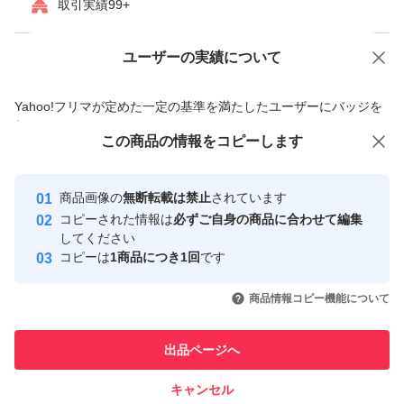
取引実績99+
#たんぱく質
#パウダー
ユーザーの実績について
価格の相談
商品への質問
#サプリメント
商品への質問からの値下げ交渉、不適切なカテゴリ変更依頼は禁止です
Yahoo!フリマが定めた一定の基準を満たしたユーザーにバッジを
#栄養補助
付与しています
#健康
この商品をみている人にオススメ
この商品の情報をコピーします
安心取引出品者
#ダイエット
最大10%対象
Yahoo!フリマの基準をクリアした安
安心取引出品者
#トレーニング
商品画像の
無断転載は禁止
されています
心・安全なユーザーです
コピーされた情報は
必ずご自身の商品に合わせて編集
#筋トレ
取引実績
してください
#スポーツ
コピーは
1商品につき1回
です
このユーザーはYahoo!フリマの取
取引実績◯+
いいね！
いいね！
3,750
円
4,680
円
4,980
円
引を完了させた実績があります
商品情報コピー機能について
最大10%対象
このユーザーは他フリマサービス
他フリマ実績◯+
出品ページへ
での取引実績があります
キャンセル
スピード&安心発送