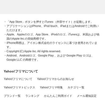
・「App Store」ボタンを押すとiTunes （外部サイト）が起動します。
・アプリケーションはiPhone、iPod touch、iPadまたはAndroidでご利用い
ただけます。
・Apple、Appleのロゴ、App Store、iPodのロゴ、iTunesは、米国および他
国のApple Inc.の登録商標です。
・iPhone商標は、アイホン株式会社のライセンスに基づき使用されていま
す。
・Copyright (C) Apple Inc. All rights reserved.
・Android、Androidロゴ、Google Play 、および Google Play ロゴは、
Google LLC の商標です。
Yahoo!フリマについて
Yahoo!フリマについて
Yahoo!フリマからのお知らせ
Yahoo!フリマトピックス
Yahoo!フリマ特集
カテゴリ一覧
ブランド一覧
ランキング
かんたんご利用ガイド
メール通知設定