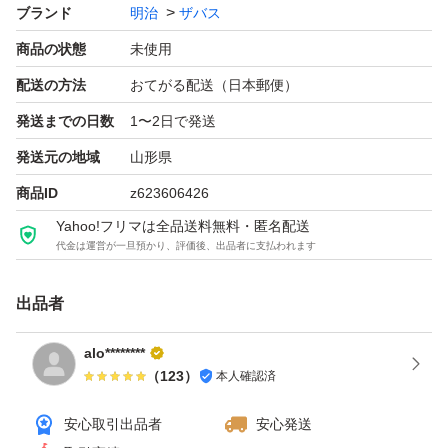
ブランド
明治
ザバス
●吸収のよいホエイプロテインを12.5g配合
商品の状態
未使用
●10種のビタミン、3種のミネラル配合
配送の方法
おてがる配送（日本郵便）
●不足しがちな食物繊維配合
●水でもおいしく飲めるミルクショコラ風味。水にサッと
発送までの日数
1〜2日で発送
溶けて飲みやすい
発送元の地域
山形県
商品ID
z623606426
簡易包装にて発送いたします。
Yahoo!フリマは全品送料無料・匿名配送
代金は運営が一旦預かり、評価後、出品者に支払われます
#ザバス
出品者
#フォーウーマン
#SAVAS
alo********
（
123
）
本人確認済
#明治
#プロテイン
安心取引出品者
安心発送
#タンパク質