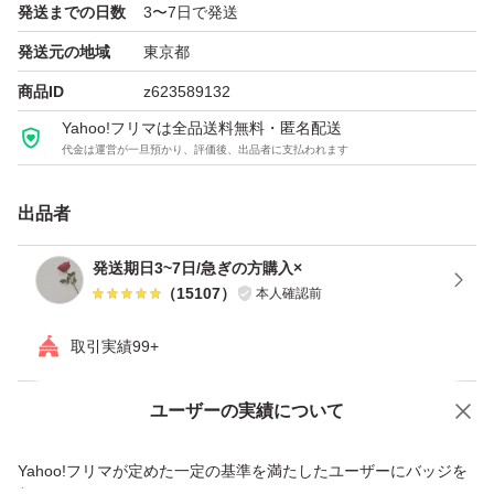
発送までの日数
3〜7日で発送
発送元の地域
東京都
商品ID
z623589132
Yahoo!フリマは全品送料無料・匿名配送
代金は運営が一旦預かり、評価後、出品者に支払われます
出品者
発送期日3~7日/急ぎの方購入×
（
15107
）
本人確認前
取引実績99+
ユーザーの実績について
価格の相談
商品への質問
商品への質問からの値下げ交渉、不適切なカテゴリ変更依頼は禁止です
Yahoo!フリマが定めた一定の基準を満たしたユーザーにバッジを