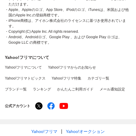
ただけます。
・Apple、Appleのロゴ、App Store、iPodのロゴ、iTunesは、米国および他
国のApple Inc.の登録商標です。
・iPhone商標は、アイホン株式会社のライセンスに基づき使用されていま
す。
・Copyright (C) Apple Inc. All rights reserved.
・Android、Androidロゴ、Google Play 、および Google Play ロゴは、
Google LLC の商標です。
Yahoo!フリマについて
Yahoo!フリマについて
Yahoo!フリマからのお知らせ
Yahoo!フリマトピックス
Yahoo!フリマ特集
カテゴリ一覧
ブランド一覧
ランキング
かんたんご利用ガイド
メール通知設定
公式アカウント
Yahoo!フリマ
Yahoo!オークション