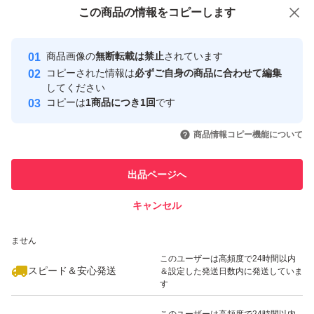
付与しています
この商品をみている人にオススメ
この商品の情報をコピーします
安心取引出品者
最大10%対象
Yahoo!フリマの基準をクリアした安
安心取引出品者
商品画像の
無断転載は禁止
されています
心・安全なユーザーです
コピーされた情報は
必ずご自身の商品に合わせて編集
取引実績
してください
コピーは
1商品につき1回
です
このユーザーはYahoo!フリマの取
取引実績◯+
いいね！
いいね！
4,399
円
5,980
円
5,980
円
引を完了させた実績があります
商品情報コピー機能について
このユーザーは他フリマサービス
他フリマ実績◯+
出品ページへ
での取引実績があります
キャンセル
スピード&安心発送
いいね！
いいね！
5,660
※このバッジは実績に基づく表示であり、発送を保証しているものではあり
円
2,010
円
2,650
円
ません
このユーザーは高頻度で24時間以内
スピード＆安心発送
＆設定した発送日数内に発送していま
す
このユーザーは高頻度で24時間以内