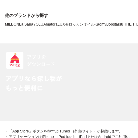
他のブランドから探す
MILBON
La Sana
YOLU
Amatora
LUX
モロッカンオイル
Kao
myBoostars
8 THE T
・「App Store」ボタンを押すとiTunes （外部サイト）が起動します。
・アプリケーションはiPhone、iPod touch、iPadまたはAndroidでご利用い