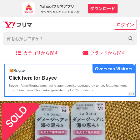
ログイン
カテゴリから探す
ブランドから探す
Overseas Visitors
Click here for Buyee
Buyee - A multilingual purchasing agent service operated by tenso, featuring items
from JDirectItems Fleamarket (provided by LY Corporation)