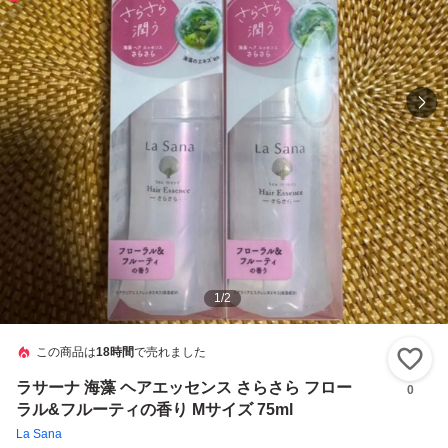
1
/
2
この商品は
18時間
で売れました
い
ラサーナ 海藻 ヘアエッセンス さらさら フロー
0
ラル&フルーティの香り Mサイズ 75ml
La Sana