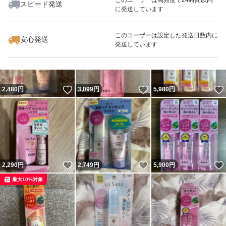
スピード発送
に発送しています
いいね！
いいね！
2,399
円
4,000
円
3,820
円
最大10%対象
このユーザーは設定した発送日数内に
安心発送
発送しています
いいね！
いいね！
2,480
円
3,099
円
5,980
円
いいね！
いいね！
2,290
円
2,749
円
5,900
円
最大10%対象