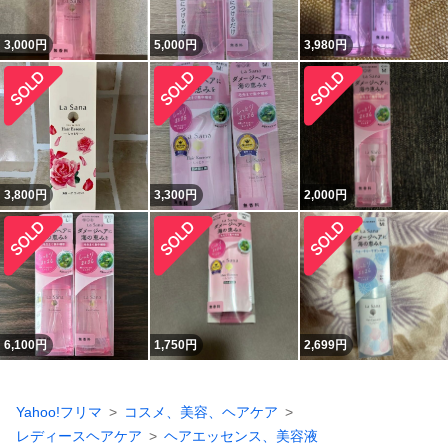
3,000
円
5,000
円
3,980
円
3,800
円
3,300
円
2,000
円
6,100
円
1,750
円
2,699
円
Yahoo!フリマ
コスメ、美容、ヘアケア
レディースヘアケア
ヘアエッセンス、美容液