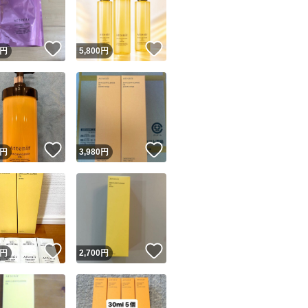
商品情報コピー機
リマ実績◯+
このユーザーは他フリマサービスでの取引実績があります
！
いいね！
いいね！
円
5,800
円
出品ページへ
&安心発送
キャンセル
ジは実績に基づく表示であり、発送を保証しているものではありません
このユーザーは高頻度で24時間以内＆設定した発送日数内に
ード＆安心発送
ます
！
いいね！
いいね！
円
3,980
円
ード発送
このユーザーは高頻度で24時間以内に発送しています
発送
このユーザーは設定した発送日数内に発送しています
！
いいね！
いいね！
円
2,700
円