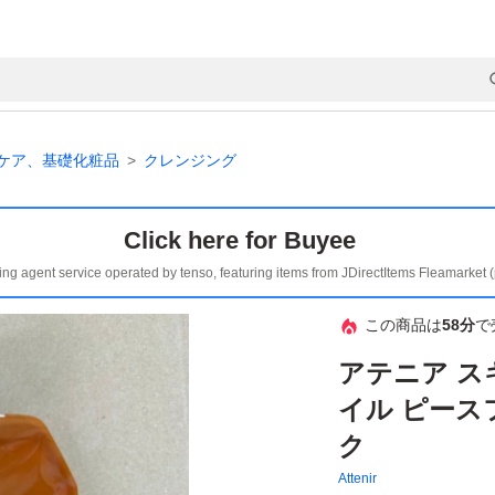
ケア、基礎化粧品
クレンジング
Click here for Buyee
ing agent service operated by tenso, featuring items from JDirectItems Fleamarket 
この商品は
58分
で
アテニア ス
イル ピース
ク
Attenir