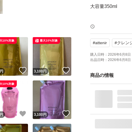
大容量350ml
今週購入しました
大10%対象
最大10%対象
#
attenir
#
クレン
ポンプ付きは＋10
購入日時：
2026年6月8日 
出品日時：
2026年6月8日 
- ブランド: Attenir
！
いいね！
いいね！
円
3,100
円
- 商品名: SKIN CLE
商品の情報
- 内容量: 350ml
大10%対象
- タイプ: エコパ
- 香り: ピースフル
！
いいね！
いいね！
円
3,100
円
ご覧いただきあり