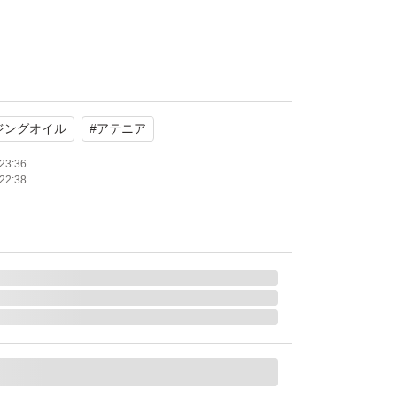
。
ジングオイル
#
アテニア
0円です。ご希望の方はおっしゃって下さい。
23:36
22:38
AR CLEANSE OIL -aroma-
ック（詰め替え用）
オレンジ
がとうございます。