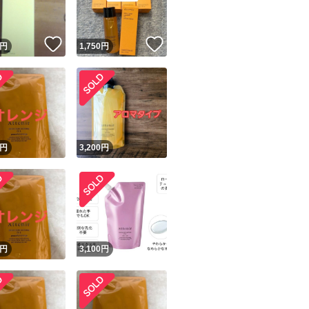
！
いいね！
いいね！
円
1,750
円
円
3,200
円
円
3,100
円