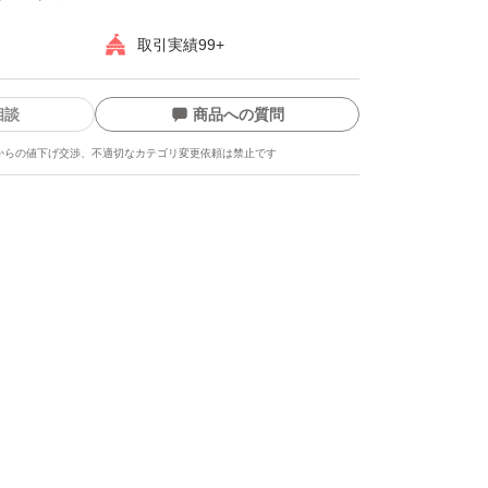
取引実績99+
相談
商品への質問
からの値下げ交渉、不適切なカテゴリ変更依頼は禁止です
ます