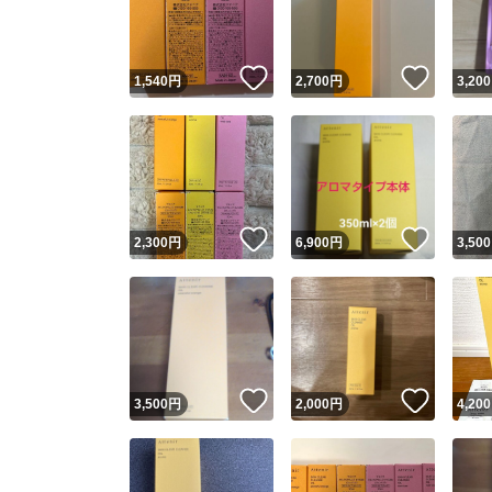
他フ
いいね！
いいね
1,540
円
2,700
円
3,200
スピード
※このバッ
スピ
いいね！
いいね
2,300
円
6,900
円
3,500
スピ
安心
いいね！
いいね
3,500
円
2,000
円
4,200