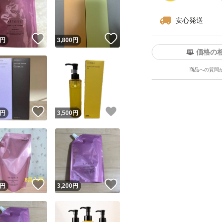
安心発送
！
いいね！
いいね！
円
3,800
円
価格の
商品への質問
ユーザーの実績について
！
いいね！
いいね！
円
3,500
円
o!フリマが定めた一定の基準を満たしたユーザーにバッジを付与しています
出品者
この商品の情報をコピーします
取引出品者
Yahoo!フリマの基準をクリアした安心・安全なユーザーです
！
いいね！
いいね！
商品画像の
無断転載は禁止
されています
円
3,200
円
コピーされた情報は
必ずご自身の商品に合わせて編集
してください
コピーは
1商品につき1回
です
実績◯+
このユーザーはYahoo!フリマの取引を完了させた実績があり