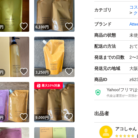
コス
カテゴリ
ク
ブランド
Atte
！
いいね！
いいね！
円
6,100
円
商品の状態
未使
配送の方法
おて
発送までの日数
2〜
発送元の地域
大阪
！
いいね！
いいね！
円
3,250
円
商品ID
z62
最大10%対象
Yahoo!フリ
代金は運営が一旦預か
出品者
！
いいね！
いいね！
円
9,000
円
アコしゃん