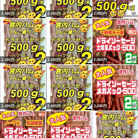
#山形名物
いいね！
いいね！
2,490
円
2,490
円
2,490
円
#食品
#おつまみ
#保存食
#宮内ハム
#ケンミンショー
いいね！
いいね！
2,490
円
2,490
円
2,490
円
いいね！
いいね！
2,490
円
2,490
円
2,490
円