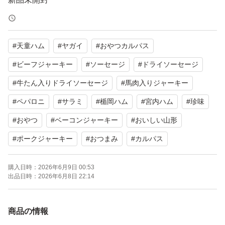
おいしい山形 山形の味
頭付きドライソーセージ
#
天童ハム
#
ヤガイ
#
おやつカルパス
カルパス
サラミ
#
ビーフジャーキー
#
ソーセージ
#
ドライソーセージ
消費量日本一の山形県
#
牛たん入りドライソーセージ
#
馬肉入りジャーキー
その山形県で昭和46年創業の老舗メーカーが製造。
#
ペパロニ
#
サラミ
#
楯岡ハム
#
宮内ハム
#
珍味
宮内ハム
#
おやつ
#
ベーコンジャーキー
#
おいしい山形
ジューシーな味わいが特徴
#
ポークジャーキー
#
おつまみ
#
カルパス
素材の旨みを存分に引き立てるため
味付けは最小限！
購入日時：
2026年6月9日 00:53
噛めば噛むほど旨味が感じられ人気商品が沢山
出品日時：
2026年6月8日 22:14
山形で有名な宮内ハムのサラミ。
商品の情報
天然羊腸を使っているので、