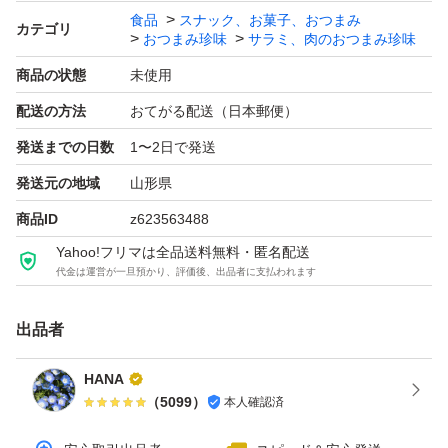
食品
スナック、お菓子、おつまみ
カテゴリ
長さにばらつきがあります。また、
おつまみ珍味
サラミ、肉のおつまみ珍味
本品は無選別品となり、
商品の状態
未使用
長いもの短いものなど
配送の方法
おてがる配送（日本郵便）
たっぷり入っています
発送までの日数
1〜2日で発送
食べごたえあります。
発送元の地域
山形県
商品ID
z623563488
☆宮内ハムのドライソーセージ サラミ
Yahoo!フリマは全品送料無料・匿名配送
大容量500g(大袋)×2袋
代金は運営が一旦預かり、評価後、出品者に支払われます
賞味期限2026.09.24
(こちらは皮のところが少ない品、皮のところが無い品で
出品者
す。)
HANA
（
5099
）
本人確認済
2袋で合計1000g