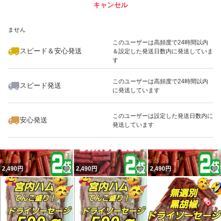
キャンセル
スピード&安心発送
梱包後重量が1キロを超える為にネコポスでは発送が出来
いいね！
いいね！
2,497
※このバッジは実績に基づく表示であり、発送を保証しているものではあり
円
2,190
円
2,490
円
ません
ない為に地元山形より
このユーザーは高頻度で24時間以内
郵便局のゆうパケットポスト(ポスト投函)で発送させて頂
スピード＆安心発送
＆設定した発送日数内に発送していま
す
きます。
このユーザーは高頻度で24時間以内
スピード発送
に発送しています
最安値価格でアップさせて頂いておりますので
いいね！
いいね！
2,490
円
2,490
円
1,449
円
値下げ交渉はご遠慮願ますm(_ _)m
このユーザーは設定した発送日数内に
安心発送
発送しています
#サラミ
#カルパス
いいね！
いいね！
2,490
円
2,490
円
2,490
円
#ドライソーセージ
#ビーフジャーキー
#加工肉
#おいしい山形