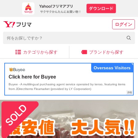
ログイン
カテゴリから探す
ブランドから探す
Overseas Visitors
Click here for Buyee
Buyee - A multilingual purchasing agent service operated by tenso, featuring items
from JDirectItems Fleamarket (provided by LY Corporation)