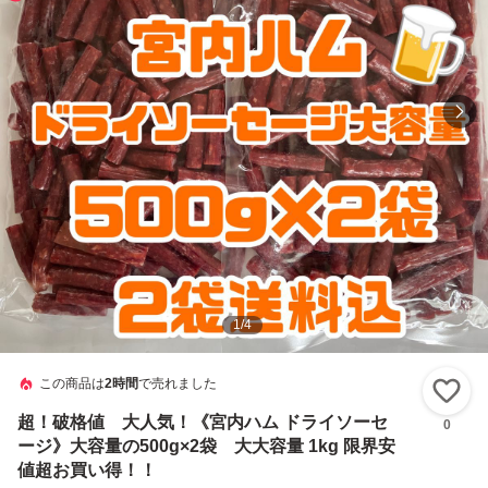
1
/
4
この商品は
2時間
で売れました
い
超！破格値 大人気！《宮内ハム ドライソーセ
0
ージ》大容量の500g×2袋 大大容量 1kg 限界安
値超お買い得！！