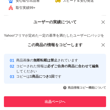
安心取引出品者
スピード＆安心発送
賞味期限たっぷりあります(*^▽^*)
取引実績99+
ユーザーの実績について
価格の相談
商品への質問
◎即購入可能です。
商品への質問からの値下げ交渉、不適切なカテゴリ変更依頼は禁止です
Yahoo!フリマが定めた一定の基準を満たしたユーザーにバッジを
宜しくお願いします。
付与しています
この商品をみている人にオススメ
この商品の情報をコピーします
安心取引出品者
最大10%対象
最大10%対象
最大10%対象
輸送中にドライソーセージの油が溶け出す場合がございま
Yahoo!フリマの基準をクリアした安
安心取引出品者
商品画像の
無断転載は禁止
されています
心・安全なユーザーです
す。届きましたら、冷蔵庫に入れてくださればおちつい
コピーされた情報は
必ずご自身の商品に合わせて編集
て、パリッとした食感にもどり
取引実績
してください
コピーは
1商品につき1回
です
美味しくいただけます。
このユーザーはYahoo!フリマの取
取引実績◯+
いいね！
いいね！
2,490
円
1,365
円
2,190
円
引を完了させた実績があります
直射日光および高温多湿の所を避け、常温で保存して下さ
商品情報コピー機能について
最大10%対象
い。
このユーザーは他フリマサービス
他フリマ実績◯+
出品ページへ
開封されましたら、冷蔵庫で保管して下さい。
での取引実績があります