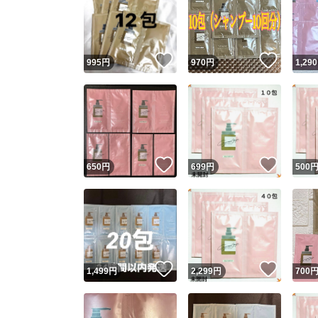
いいね！
いいね
995
円
970
円
1,290
いいね！
いいね
650
円
699
円
500
いいね！
いいね
1,499
円
2,299
円
700