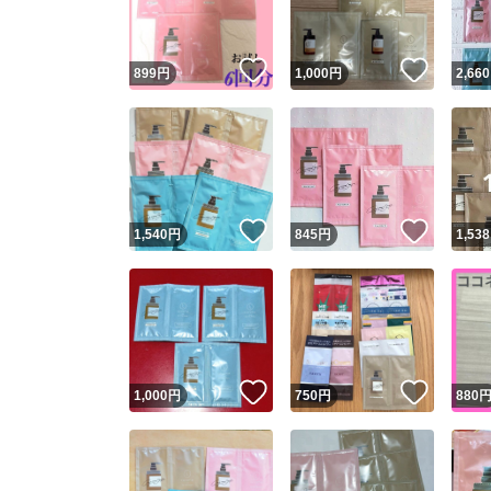
いいね！
いいね
899
円
1,000
円
2,660
いいね！
いいね
1,540
円
845
円
1,538
いいね！
いいね
1,000
円
750
円
880