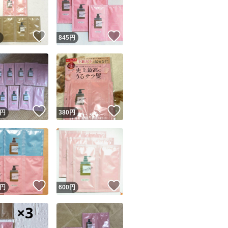
商品情報コピー機
リマ実績◯+
このユーザーは他フリマサービスでの取引実績があります
！
いいね！
いいね！
円
845
円
出品ページへ
&安心発送
キャンセル
ジは実績に基づく表示であり、発送を保証しているものではありません
このユーザーは高頻度で24時間以内＆設定した発送日数内に
ード＆安心発送
ます
！
いいね！
いいね！
円
380
円
ード発送
このユーザーは高頻度で24時間以内に発送しています
発送
このユーザーは設定した発送日数内に発送しています
！
いいね！
いいね！
円
600
円