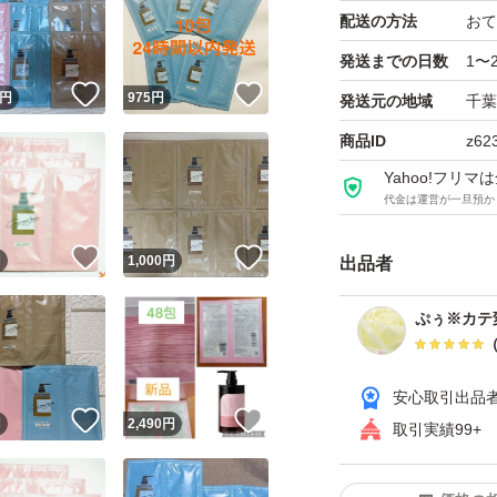
配送の方法
おて
発送までの日数
1〜
！
いいね！
いいね！
円
975
円
発送元の地域
千葉
商品ID
z62
Yahoo!フリ
代金は運営が一旦預か
！
いいね！
いいね！
円
1,000
円
出品者
ぷぅ※カテ
安心取引出品
！
いいね！
いいね！
円
2,490
円
取引実績99+