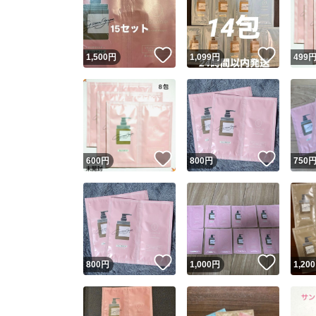
いいね！
いいね
1,500
円
1,099
円
499
いいね！
いいね
600
円
800
円
750
Yaho
安心取引
安心
いいね！
いいね
800
円
1,000
円
1,200
取引実績
取引