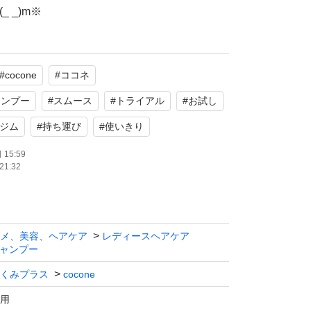
 _)m※
ど、ご了承ください。※
#
cocone
#
ココネ
す。
ャンプー
#
スムース
#
トライアル
#
お試し
ジム
#
持ち運び
#
使いきり
15:59
21:32
メ、美容、ヘアケア
レディースヘアケア
ャンプー
くみプラス
cocone
用