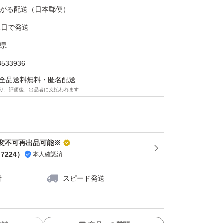
がる配送（日本郵便）
2日で発送
県
3533936
マは全品送料無料・匿名配送
り、評価後、出品者に支払われます
変不可再出品可能※
（
7224
）
本人確認済
者
スピード発送