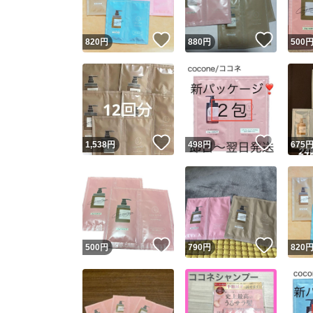
いいね！
いいね
820
円
880
円
500
いいね！
いいね
1,538
円
498
円
675
いいね！
いいね
500
円
790
円
820