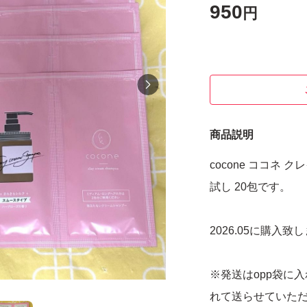
950
円
商品説明
cocone ココネ
試し 20包です。
2026.05に購入致
※発送はopp袋に
れて送らせていた