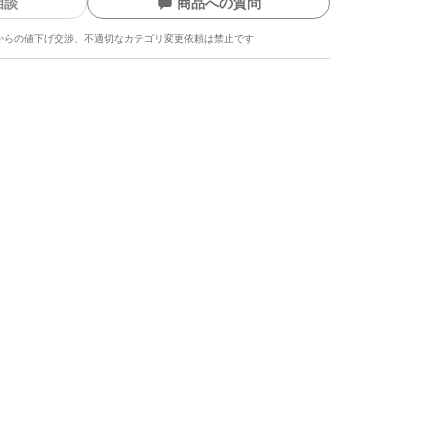
相談
商品への質問
からの値下げ交渉、不適切なカテゴリ変更依頼は禁止です
ます