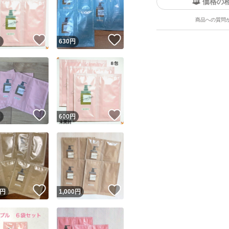
価格の
商品への質問
！
いいね！
いいね！
円
630
円
ユーザーの実績について
！
いいね！
いいね！
円
600
円
o!フリマが定めた一定の基準を満たしたユーザーにバッジを付与しています
出品者
この商品の情報をコピーします
取引出品者
Yahoo!フリマの基準をクリアした安心・安全なユーザーです
！
いいね！
いいね！
商品画像の
無断転載は禁止
されています
円
1,000
円
コピーされた情報は
必ずご自身の商品に合わせて編集
してください
コピーは
1商品につき1回
です
実績◯+
このユーザーはYahoo!フリマの取引を完了させた実績があり