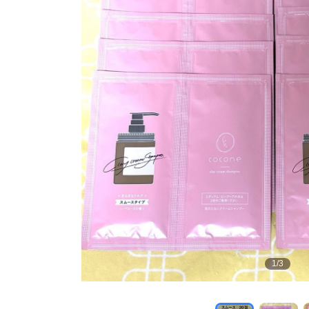
1
/
3