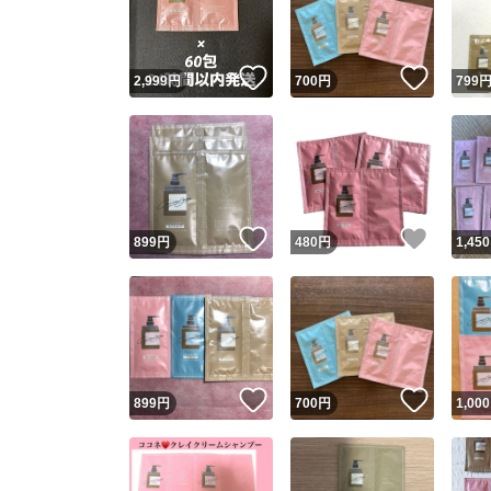
他フ
いいね！
いいね
2,999
円
700
円
799
スピード
※このバッ
スピ
いいね！
いいね
899
円
480
円
1,450
スピ
安心
いいね！
いいね
899
円
700
円
1,000