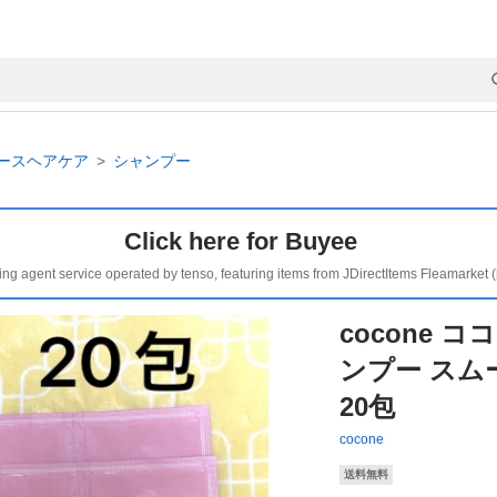
ースヘアケア
シャンプー
Click here for Buyee
ing agent service operated by tenso, featuring items from JDirectItems Fleamarket 
cocone 
ンプー スム
20包
cocone
送料無料