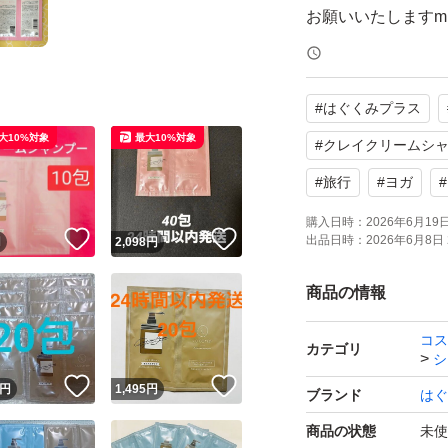
お願いいたしますm(_
※輸送中の潰れな
#
はぐくみプラス
大10%対象
最大10%対象
※お値引き不可で
#
クレイクリームシ
#
旅行
#
ヨガ
#
購入日時：
2026年6月19日 
！
いいね！
いいね！
出品日時：
2026年6月8日 
円
2,098
円
商品の情報
コス
カテゴリ
シ
！
いいね！
いいね！
円
1,495
円
ブランド
はぐ
商品の状態
未使