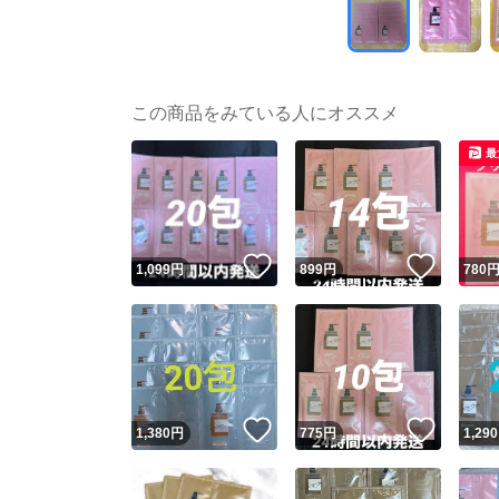
この商品をみている人にオススメ
最
いいね！
いいね
1,099
円
899
円
780
いいね！
いいね
1,380
円
775
円
1,290