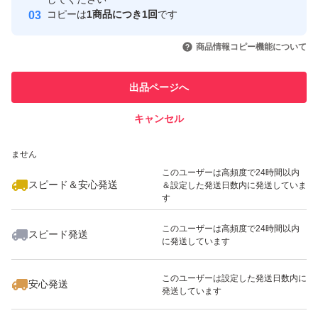
発送で御座います！
コピーは
1商品につき1回
です
このユーザーはYahoo!フリマの取
取引実績◯+
いいね！
いいね！
1,700
円
1,000
円
1,699
円
包装を整えて、二重包装で、
引を完了させた実績があります
商品情報コピー機能について
最大10%対象
最大10%対象
発送させて下さいませ〜♪
このユーザーは他フリマサービス
他フリマ実績◯+
出品ページへ
での取引実績があります
小粒ですが、パンパンのお品物
キャンセル
スピード&安心発送
なので、プチプチ袋発送は、
いいね！
いいね！
1,699
※このバッジは実績に基づく表示であり、発送を保証しているものではあり
円
1,599
円
1,199
円
出来ないので、防水袋で、
ません
発送致しますね♪()♪
このユーザーは高頻度で24時間以内
スピード＆安心発送
＆設定した発送日数内に発送していま
す
ご理解頂ける方、
このユーザーは高頻度で24時間以内
スピード発送
ご購入宜しくお願い致します！
に発送しています
いいね！
いいね！
1,100
円
1,599
円
1,599
円
♪()♪
このユーザーは設定した発送日数内に
安心発送
発送しています