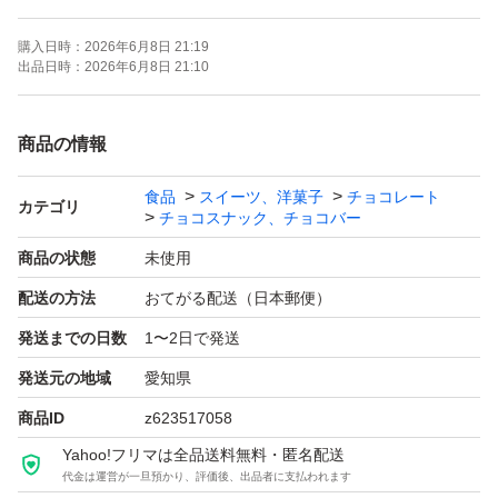
宜しくお願い致しますm(_ _)m
購入日時：
2026年6月8日 21:19
出品日時：
2026年6月8日 21:10
賞味期限→２０２６年１１月１１日
商品の情報
ロピニア、アウトレット品の
食品
スイーツ、洋菓子
チョコレート
小粒タイプの準麦チョコ
カテゴリ
チョコスナック、チョコバー
で御座います〜♪()♪
商品の状態
未使用
配送の方法
おてがる配送（日本郵便）
あんまり、美味しそうなので、
発送までの日数
1〜2日で発送
沢山、買ってしまいました
発送元の地域
愛知県
お子様も食べやす〜い、
商品ID
z623517058
小粒なんですよぉ〜(o^^o)
Yahoo!フリマは全品送料無料・匿名配送
代金は運営が一旦預かり、評価後、出品者に支払われます