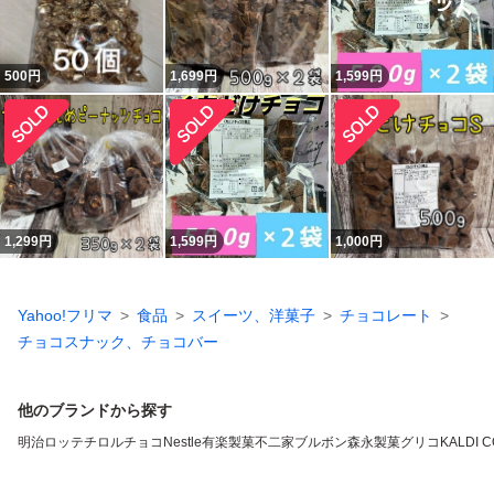
500
円
1,699
円
1,599
円
1,299
円
1,599
円
1,000
円
Yahoo!フリマ
食品
スイーツ、洋菓子
チョコレート
チョコスナック、チョコバー
他のブランドから探す
明治
ロッテ
チロルチョコ
Nestle
有楽製菓
不二家
ブルボン
森永製菓
グリコ
KALDI 