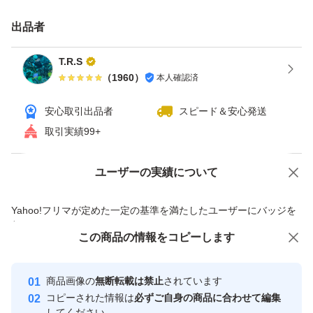
食欲ない時も、牛乳かけて食べたら
出品者
とっても美味しいのよぉ〜
T.R.S
（
1960
）
本人確認済
お菓子作りのトッピングにも、
ケーキ作りして、上からパラパラしたら、とっても美味し
安心取引出品者
スピード＆安心発送
かったです〜
取引実績99+
宜しかったら、
ユーザーの実績について
価格の相談
商品への質問
ご賞味下さいませ〜
商品への質問からの値下げ交渉、不適切なカテゴリ変更依頼は禁止です
Yahoo!フリマが定めた一定の基準を満たしたユーザーにバッジを
付与しています
どうぞ、宜しくお願い致します
この商品をみている人にオススメ
この商品の情報をコピーします
安心取引出品者
m(_ _)m
最大10%対象
Yahoo!フリマの基準をクリアした安
安心取引出品者
商品画像の
無断転載は禁止
されています
心・安全なユーザーです
コピーされた情報は
必ずご自身の商品に合わせて編集
※ゆうパケットポストでの
取引実績
してください