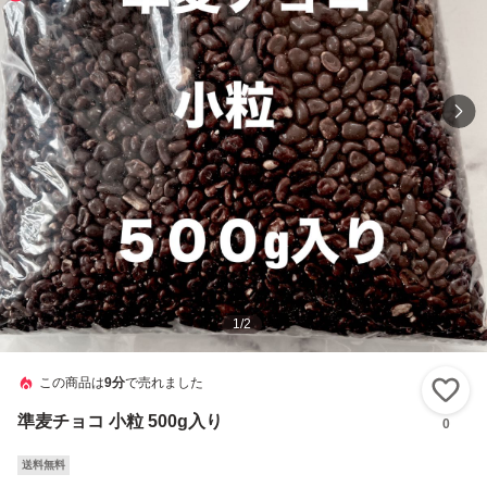
1
/
2
この商品は
9分
で売れました
い
準麦チョコ 小粒 500g入り
0
送料無料