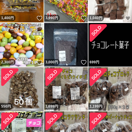
いいね！
いいね！
1,400
円
3,990
円
1,040
円
いいね！
いいね！
2,300
円
3,000
円
699
円
550
円
1,699
円
1,199
円