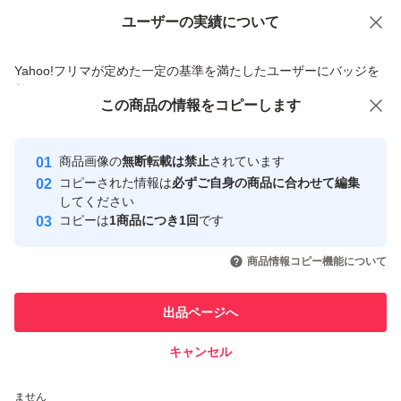
ユーザーの実績について
価格の相談
商品への質問
商品への質問からの値下げ交渉、不適切なカテゴリ変更依頼は禁止です
Yahoo!フリマが定めた一定の基準を満たしたユーザーにバッジを
付与しています
この商品をみている人にオススメ
この商品の情報をコピーします
安心取引出品者
Yahoo!フリマの基準をクリアした安
安心取引出品者
商品画像の
無断転載は禁止
されています
心・安全なユーザーです
コピーされた情報は
必ずご自身の商品に合わせて編集
取引実績
してください
コピーは
1商品につき1回
です
このユーザーはYahoo!フリマの取
取引実績◯+
いいね！
いいね！
630
円
600
円
500
円
引を完了させた実績があります
商品情報コピー機能について
このユーザーは他フリマサービス
他フリマ実績◯+
出品ページへ
での取引実績があります
キャンセル
スピード&安心発送
いいね！
いいね！
1,259
※このバッジは実績に基づく表示であり、発送を保証しているものではあり
円
1,395
円
1,100
円
ません