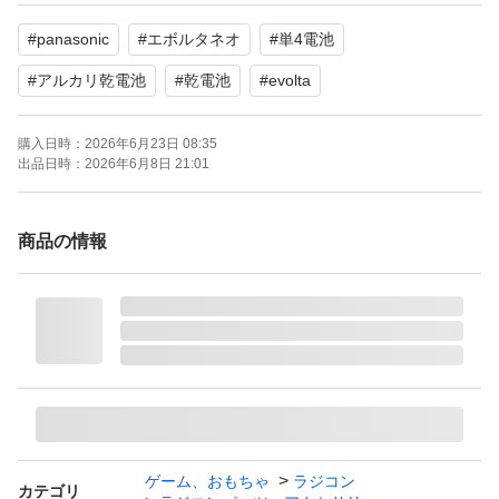
【個数】6本セット
#
panasonic
#
エボルタネオ
#
単4電池
【状態】未使用
#
アルカリ乾電池
#
乾電池
#
evolta
よろしくお願いいたします。
購入日時：
2026年6月23日 08:35
出品日時：
2026年6月8日 21:01
商品の情報
ゲーム、おもちゃ
ラジコン
カテゴリ