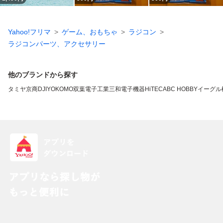
Yahoo!フリマ
ゲーム、おもちゃ
ラジコン
ラジコンパーツ、アクセサリー
他のブランドから探す
タミヤ
京商
DJI
YOKOMO
双葉電子工業
三和電子機器
HiTEC
ABC HOBBY
イーグル