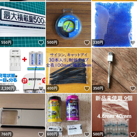
いいね！
いいね！
550
円
500
円
330
円
いいね！
いいね！
2,100
円
400
円
350
円
いいね！
いいね！
760
円
600
円
500
円