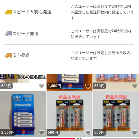
最大10%対象
このユーザーは高頻度で24時間以内
スピード＆安心発送
＆設定した発送日数内に発送していま
す
このユーザーは高頻度で24時間以内
スピード発送
に発送しています
いいね！
いいね！
500
円
1,050
円
1,259
円
最大10%対象
このユーザーは設定した発送日数内に
安心発送
発送しています
いいね！
いいね！
630
円
1,480
円
660
円
いいね！
いいね！
2,550
円
500
円
500
円