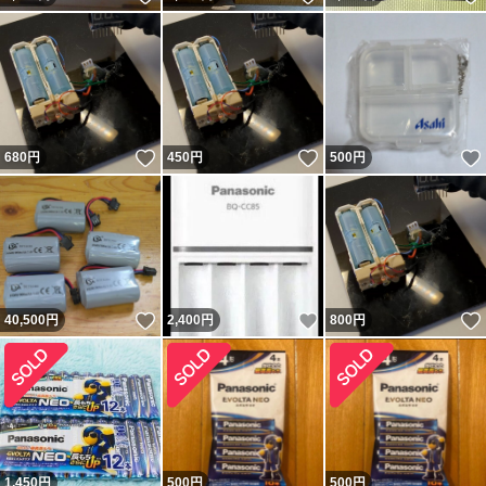
いいね！
いいね！
680
円
450
円
500
円
いいね！
いいね！
40,500
円
2,400
円
800
円
1,450
円
500
円
500
円