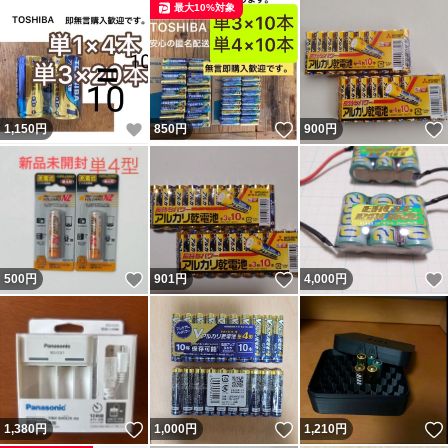
最大10%対象
いいね！
いいね！
1,150
円
850
円
900
円
いいね！
いいね！
500
円
901
円
4,000
円
いいね！
いいね！
1,380
円
1,000
円
1,210
円