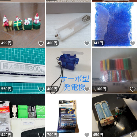
いいね！
いいね！
499
円
400
円
343
円
いいね！
いいね！
550
円
400
円
1,100
円
いいね！
いいね！
440
円
700
円
450
円