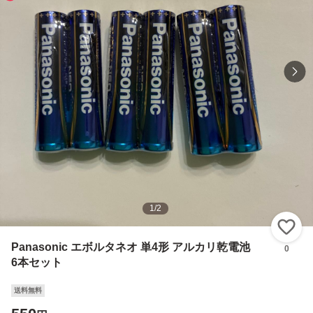
1
/
2
い
Panasonic エボルタネオ 単4形 アルカリ乾電池
0
6本セット
送料無料