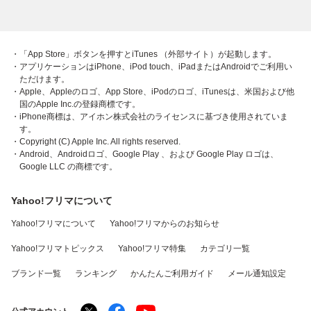
・「App Store」ボタンを押すとiTunes （外部サイト）が起動します。
・アプリケーションはiPhone、iPod touch、iPadまたはAndroidでご利用い
ただけます。
・Apple、Appleのロゴ、App Store、iPodのロゴ、iTunesは、米国および他
国のApple Inc.の登録商標です。
・iPhone商標は、アイホン株式会社のライセンスに基づき使用されていま
す。
・Copyright (C) Apple Inc. All rights reserved.
・Android、Androidロゴ、Google Play 、および Google Play ロゴは、
Google LLC の商標です。
Yahoo!フリマについて
Yahoo!フリマについて
Yahoo!フリマからのお知らせ
Yahoo!フリマトピックス
Yahoo!フリマ特集
カテゴリ一覧
ブランド一覧
ランキング
かんたんご利用ガイド
メール通知設定