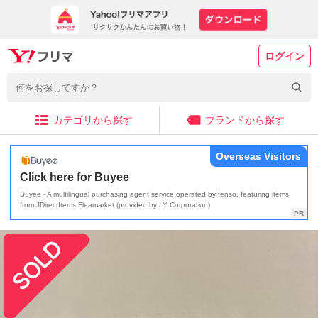
ログイン
カテゴリから探す
ブランドから探す
Overseas Visitors
Click here for Buyee
Buyee - A multilingual purchasing agent service operated by tenso, featuring items
from JDirectItems Fleamarket (provided by LY Corporation)