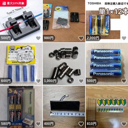
最大10%対象
いいね！
いいね！
500
円
980
円
2,000
円
いいね！
いいね！
600
円
1,000
円
500
円
いいね！
いいね！
580
円
400
円
810
円