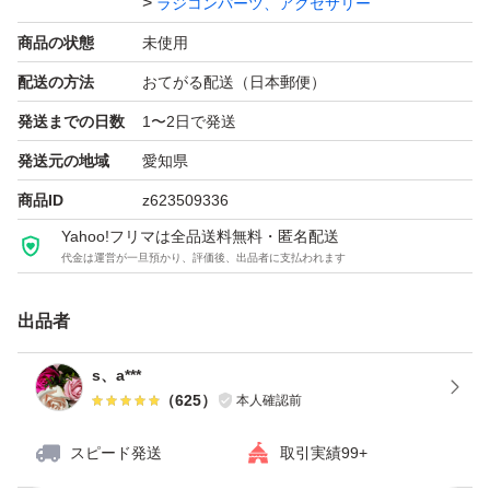
ラジコンパーツ、アクセサリー
商品の状態
未使用
配送の方法
おてがる配送（日本郵便）
発送までの日数
1〜2日で発送
発送元の地域
愛知県
商品ID
z623509336
Yahoo!フリマは全品送料無料・匿名配送
代金は運営が一旦預かり、評価後、出品者に支払われます
出品者
s、a***
（
625
）
本人確認前
スピード発送
取引実績99+