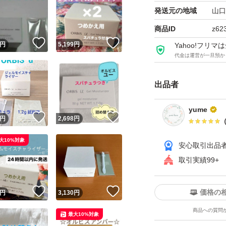
発送元の地域
山口
商品ID
z62
！
いいね！
いいね！
円
5,199
円
Yahoo!フリ
代金は運営が一旦預か
出品者
yume
！
いいね！
いいね！
円
2,698
円
大10%対象
安心取引出品
取引実績99+
！
いいね！
いいね！
価格の
円
3,130
円
商品への質問
最大10%対象