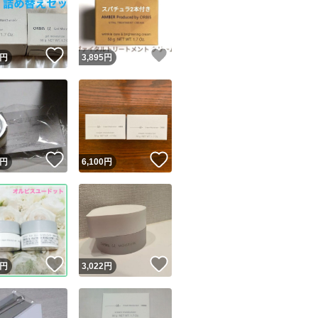
！
いいね！
いいね！
円
3,895
円
ユーザーの実績について
！
いいね！
いいね！
円
6,100
円
o!フリマが定めた一定の基準を満たしたユーザーにバッジを付与しています
出品者
この商品の情報をコピーします
取引出品者
Yahoo!フリマの基準をクリアした安心・安全なユーザーです
！
いいね！
いいね！
商品画像の
無断転載は禁止
されています
円
3,022
円
コピーされた情報は
必ずご自身の商品に合わせて編集
してください
コピーは
1商品につき1回
です
実績◯+
このユーザーはYahoo!フリマの取引を完了させた実績があり