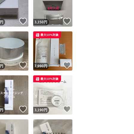
商品情報コピー機
リマ実績◯+
このユーザーは他フリマサービスでの取引実績があります
！
いいね！
いいね！
円
3,150
円
出品ページへ
&安心発送
最大10%対象
キャンセル
ジは実績に基づく表示であり、発送を保証しているものではありません
このユーザーは高頻度で24時間以内＆設定した発送日数内に
ード＆安心発送
ます
！
いいね！
いいね！
円
7,990
円
ード発送
このユーザーは高頻度で24時間以内に発送しています
最大10%対象
発送
このユーザーは設定した発送日数内に発送しています
！
いいね！
いいね！
円
3,190
円