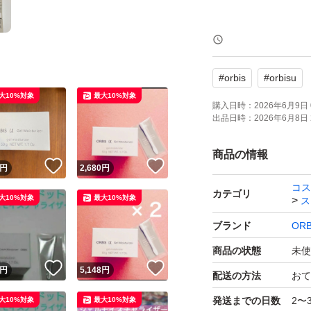
ゆうパケットポス
厚さ制限ギリギリ
#
orbis
#
orbisu
いただきます。
大10%対象
最大10%対象
購入日時：
2026年6月9日 
出品日時：
2026年6月8日 
ご理解いただける
商品の情報
！
いいね！
いいね！
円
2,680
円
コス
カテゴリ
大10%対象
最大10%対象
ス
ブランド
ORB
商品の状態
未使
！
いいね！
いいね！
円
5,148
円
配送の方法
おて
発送までの日数
2〜
大10%対象
最大10%対象