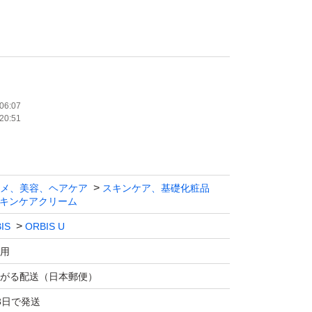
トでの発送です。
なので、緩衝材なしの簡易包装にて発送させて
06:07
20:51
方、よろしくお願いいたします。
メ、美容、ヘアケア
スキンケア、基礎化粧品
キンケアクリーム
IS
ORBIS U
用
がる配送（日本郵便）
3日で発送