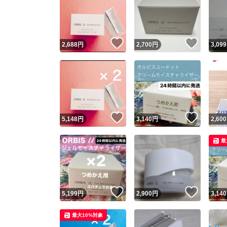
いいね！
いいね
2,688
円
2,700
円
3,099
いいね！
いいね
5,148
円
3,140
円
2,600
最
いいね！
いいね
5,199
円
2,900
円
3,140
最大10%対象