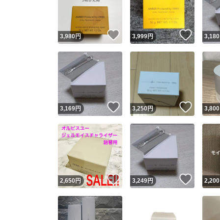
他フ
いいね！
いいね
3,980
円
3,999
円
3,180
スピード
※このバッ
スピ
いいね！
いいね
3,169
円
3,250
円
3,800
スピ
安心
いいね！
いいね
2,650
円
3,249
円
2,200