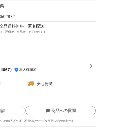
県
3502872
マは全品送料無料・匿名配送
り、評価後、出品者に支払われます
（
4067
）
本人確認済
者
安心発送
相談
商品への質問
からの値下げ交渉、不適切なカテゴリ変更依頼は禁止です