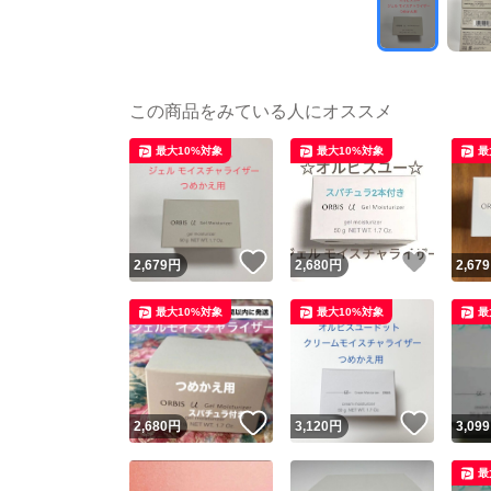
この商品をみている人にオススメ
最大10%対象
最大10%対象
最
いいね！
いいね
2,679
円
2,680
円
2,679
最大10%対象
最大10%対象
最
いいね！
いいね
2,680
円
3,120
円
3,099
最