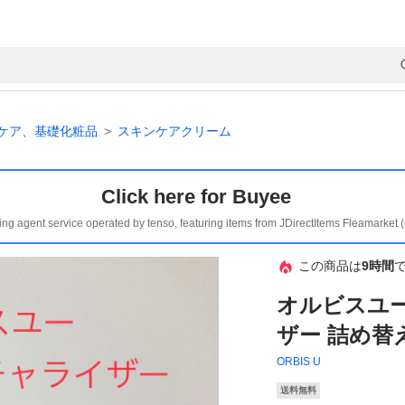
ケア、基礎化粧品
スキンケアクリーム
Click here for Buyee
ing agent service operated by tenso, featuring items from JDirectItems Fleamarket 
この商品は
9時間
オルビスユ
ザー 詰め替え
ORBIS U
送料無料