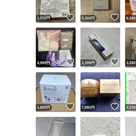
いいね！
いいね
1,050
円
5,300
円
8,580
いいね！
いいね
4,980
円
2,399
円
3,280
いいね！
いいね
2,800
円
7,880
円
3,550