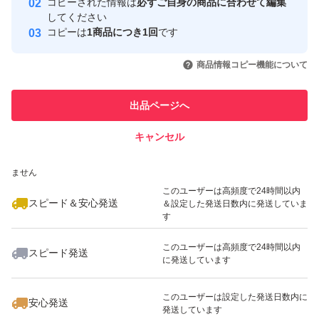
コピーされた情報は
必ずご自身の商品に合わせて編集
取引実績
してください
コピーは
1商品につき1回
です
このユーザーはYahoo!フリマの取
取引実績◯+
いいね！
いいね！
2,250
円
1,680
円
2,199
円
引を完了させた実績があります
商品情報コピー機能について
最大10%対象
このユーザーは他フリマサービス
他フリマ実績◯+
出品ページへ
での取引実績があります
キャンセル
スピード&安心発送
いいね！
いいね！
2,199
※このバッジは実績に基づく表示であり、発送を保証しているものではあり
円
2,199
円
2,199
円
ません
このユーザーは高頻度で24時間以内
スピード＆安心発送
＆設定した発送日数内に発送していま
す
このユーザーは高頻度で24時間以内
スピード発送
に発送しています
いいね！
いいね！
2,199
円
2,199
円
2,199
円
このユーザーは設定した発送日数内に
安心発送
発送しています