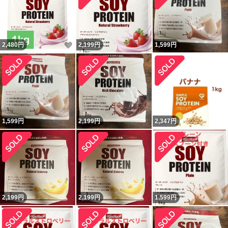
いいね！
2,480
円
2,199
円
1,599
円
1,599
円
2,199
円
2,347
円
2,199
円
2,199
円
1,599
円