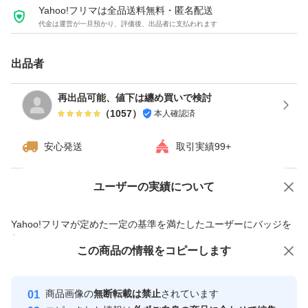
Yahoo!フリマは全品送料無料・匿名配送
代金は運営が一旦預かり、評価後、出品者に支払われます
出品者
再出品可能、値下は纏め買いで検討
（
1057
）
本人確認済
安心発送
取引実績99+
ユーザーの実績について
価格の相談
商品への質問
商品への質問からの値下げ交渉、不適切なカテゴリ変更依頼は禁止です
Yahoo!フリマが定めた一定の基準を満たしたユーザーにバッジを
付与しています
この商品をみている人にオススメ
この商品の情報をコピーします
安心取引出品者
最大10%対象
最大10%対象
Yahoo!フリマの基準をクリアした安
安心取引出品者
商品画像の
無断転載は禁止
されています
心・安全なユーザーです