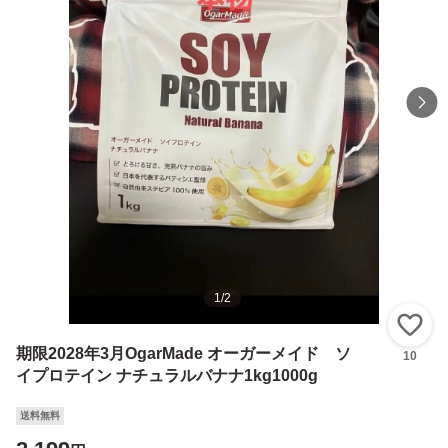
1
/
2
い
期限2028年3月OgarMade オーガーメイド ソ
10
イプロテイン ナチュラルバナナ1kg1000g
送料無料