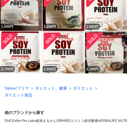
1,599
円
2,199
円
1,599
円
2,199
円
1,599
円
2,199
円
Yahoo!フリマ
ダイエット、健康
ダイエット
ダイエット食品
他のブランドから探す
DHC
Esthe Pro Labo
銀座まるかん
ORIHIRO
コストコ
新谷酵素
HERBALIFE NUTR