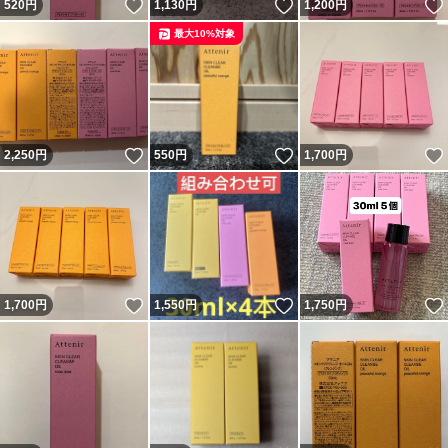
いいね！
いいね！
520
円
1,130
円
1,200
円
最大10%対象
いいね！
いいね！
2,250
円
550
円
1,700
円
いいね！
いいね！
1,700
円
1,550
円
1,750
円