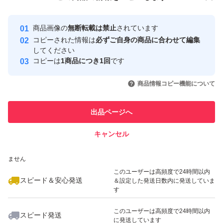
安心取引出品者
最大10%対象
Yahoo!フリマの基準をクリアした安
安心取引出品者
商品画像の
無断転載は禁止
されています
心・安全なユーザーです
コピーされた情報は
必ずご自身の商品に合わせて編集
取引実績
してください
コピーは
1商品につき1回
です
このユーザーはYahoo!フリマの取
取引実績◯+
いいね！
いいね！
1,550
円
1,540
円
1,980
円
引を完了させた実績があります
商品情報コピー機能について
このユーザーは他フリマサービス
他フリマ実績◯+
出品ページへ
での取引実績があります
キャンセル
スピード&安心発送
いいね！
いいね！
1,680
※このバッジは実績に基づく表示であり、発送を保証しているものではあり
円
1,600
円
1,250
円
ません
最大10%対象
最大10%対象
このユーザーは高頻度で24時間以内
スピード＆安心発送
＆設定した発送日数内に発送していま
す
このユーザーは高頻度で24時間以内
スピード発送
に発送しています