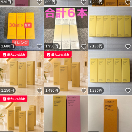
いいね！
いいね！
520
円
899
円
1,200
円
いいね！
いいね！
1,680
円
1,950
円
2,180
円
最大10%対象
最大10%対象
いいね！
いいね！
1,150
円
1,480
円
1,880
円
最大10%対象