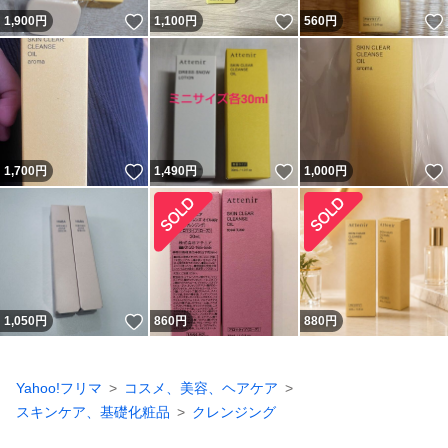
いいね！
いいね！
1,900
円
1,100
円
560
円
いいね！
いいね！
1,700
円
1,490
円
1,000
円
いいね！
1,050
円
860
円
880
円
Yahoo!フリマ
コスメ、美容、ヘアケア
スキンケア、基礎化粧品
クレンジング