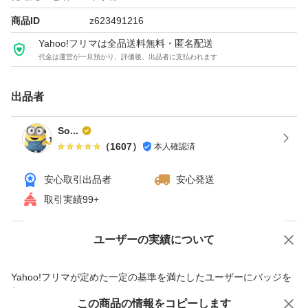
商品ID
z623491216
Yahoo!フリマは全品送料無料・匿名配送
代金は運営が一旦預かり、評価後、出品者に支払われます
出品者
So...
（
1607
）
本人確認済
安心取引出品者
安心発送
取引実績99+
ユーザーの実績について
価格の相談
商品への質問
商品への質問からの値下げ交渉、不適切なカテゴリ変更依頼は禁止です
Yahoo!フリマが定めた一定の基準を満たしたユーザーにバッジを
付与しています
この商品をみている人にオススメ
この商品の情報をコピーします