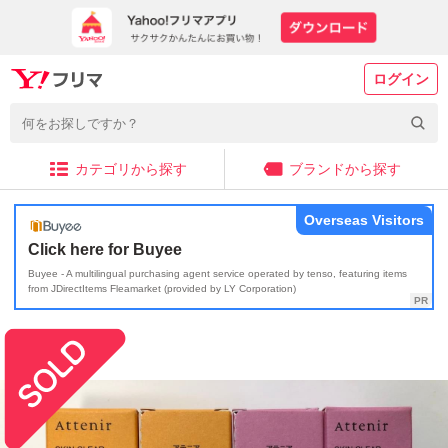
ログイン
カテゴリから探す
ブランドから探す
Overseas Visitors
Click here for Buyee
Buyee - A multilingual purchasing agent service operated by tenso, featuring items
from JDirectItems Fleamarket (provided by LY Corporation)