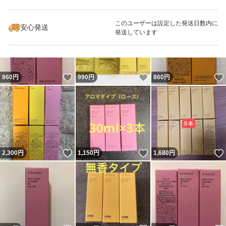
いいね！
いいね！
1,650
円
1,700
円
1,150
円
このユーザーは設定した発送日数内に
安心発送
発送しています
いいね！
いいね！
860
円
990
円
860
円
いいね！
いいね！
2,300
円
1,150
円
1,680
円