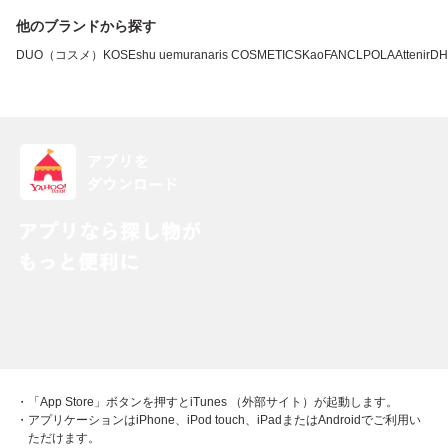
他のブランドから探す
DUO（コスメ）
KOSE
shu uemura
naris COSMETICS
Kao
FANCL
POLA
Attenir
DH
・「App Store」ボタンを押すとiTunes （外部サイト）が起動します。
・アプリケーションはiPhone、iPod touch、iPadまたはAndroidでご利用い
ただけます。