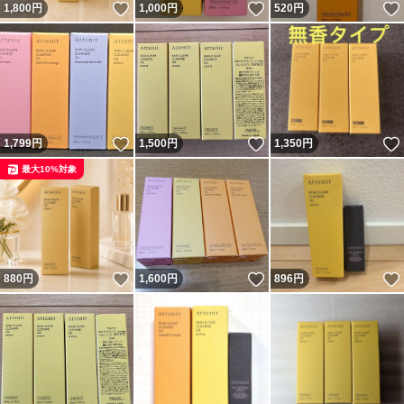
いいね！
いいね！
1,800
円
1,000
円
520
円
いいね！
いいね！
1,799
円
1,500
円
1,350
円
最大10%対象
いいね！
いいね！
880
円
1,600
円
896
円