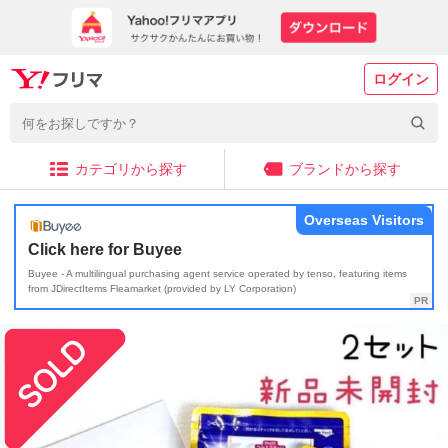
ログイン
カテゴリから探す
ブランドから探す
Overseas Visitors
Click here for Buyee
Buyee - A multilingual purchasing agent service operated by tenso, featuring items
from JDirectItems Fleamarket (provided by LY Corporation)