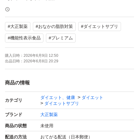
【商品名】おなかの脂肪対策タブレット PREMIUM
【内容量】30日分（90粒）2セット
#
大正製薬
#
おなかの脂肪対策
#
ダイエットサプリ
【賞味期限】 2028/5月 ２袋
【発送方法】プチプチに包み、袋に入れて、ゆうパケット
#
機能性表示食品
#
プレミアム
での発送になります。
購入日時：
2026年6月9日 12:50
出品日時：
2026年6月8日 20:29
迅速かつ丁寧な対応を心がけております。
皆さまのご購入を心よりお待ちしております。
商品の情報
宜しくお願いいたしますm(_ _)m
ダイエット、健康
ダイエット
カテゴリ
ダイエットサプリ
ブランド
大正製薬
商品の状態
未使用
配送の方法
おてがる配送（日本郵便）