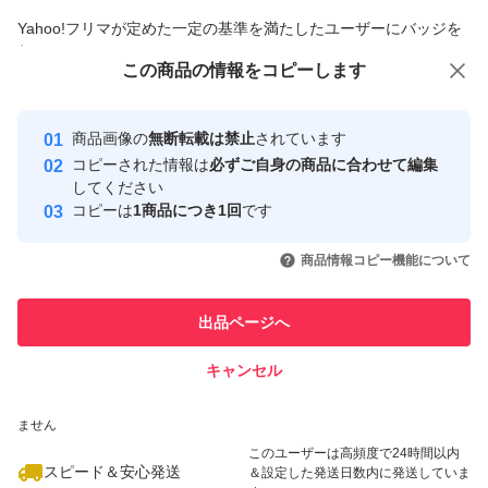
商品への質問からの値下げ交渉、不適切なカテゴリ変更依頼は禁止です
Yahoo!フリマが定めた一定の基準を満たしたユーザーにバッジを
付与しています
この商品をみている人にオススメ
この商品の情報をコピーします
安心取引出品者
最大10%対象
最大10%対象
最大10%対象
Yahoo!フリマの基準をクリアした安
安心取引出品者
商品画像の
無断転載は禁止
されています
心・安全なユーザーです
コピーされた情報は
必ずご自身の商品に合わせて編集
取引実績
してください
コピーは
1商品につき1回
です
このユーザーはYahoo!フリマの取
取引実績◯+
いいね！
いいね！
7,250
円
5,000
円
5,000
円
引を完了させた実績があります
商品情報コピー機能について
最大10%対象
最大10%対象
このユーザーは他フリマサービス
他フリマ実績◯+
出品ページへ
での取引実績があります
キャンセル
スピード&安心発送
いいね！
いいね！
5,000
※このバッジは実績に基づく表示であり、発送を保証しているものではあり
円
5,150
円
2,640
円
ません
最大10%対象
最大10%対象
このユーザーは高頻度で24時間以内
スピード＆安心発送
＆設定した発送日数内に発送していま