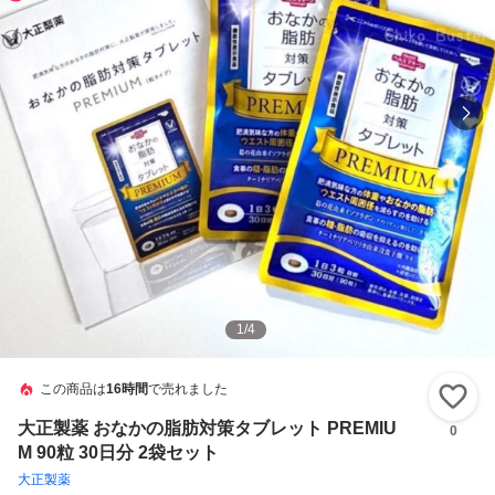
1
/
4
この商品は
16時間
で売れました
い
大正製薬 おなかの脂肪対策タブレット PREMIU
0
M 90粒 30日分 2袋セット
大正製薬