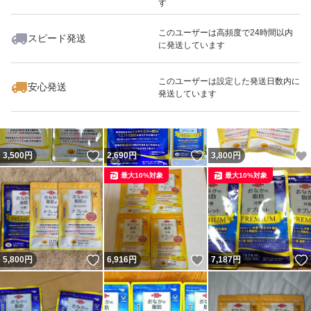
す
このユーザーは高頻度で24時間以内
スピード発送
に発送しています
いいね！
いいね！
2,680
円
2,750
円
2,650
円
このユーザーは設定した発送日数内に
安心発送
発送しています
いいね！
いいね！
3,500
円
2,690
円
3,800
円
最大10%対象
最大10%対象
いいね！
いいね！
5,800
円
6,916
円
7,187
円