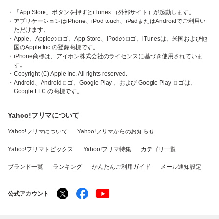
・「App Store」ボタンを押すとiTunes （外部サイト）が起動します。
・アプリケーションはiPhone、iPod touch、iPadまたはAndroidでご利用い
ただけます。
・Apple、Appleのロゴ、App Store、iPodのロゴ、iTunesは、米国および他
国のApple Inc.の登録商標です。
・iPhone商標は、アイホン株式会社のライセンスに基づき使用されていま
す。
・Copyright (C) Apple Inc. All rights reserved.
・Android、Androidロゴ、Google Play 、および Google Play ロゴは、
Google LLC の商標です。
Yahoo!フリマについて
Yahoo!フリマについて
Yahoo!フリマからのお知らせ
Yahoo!フリマトピックス
Yahoo!フリマ特集
カテゴリ一覧
ブランド一覧
ランキング
かんたんご利用ガイド
メール通知設定
公式アカウント