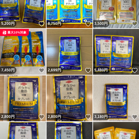
いいね！
いいね！
5,200
円
8,750
円
3,500
円
最大10%対象
いいね！
いいね！
7,450
円
2,699
円
5,480
円
いいね！
いいね！
2,800
円
2,800
円
3,180
円