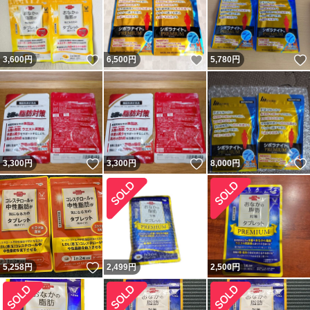
いいね！
いいね！
3,600
円
6,500
円
5,780
円
いいね！
いいね！
3,300
円
3,300
円
8,000
円
いいね！
5,258
円
2,499
円
2,500
円