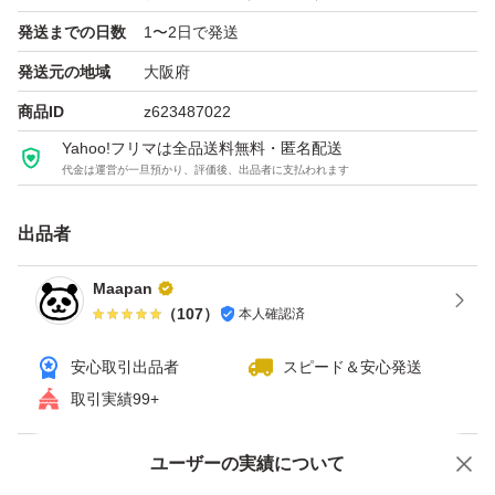
発送までの日数
1〜2日で発送
発送元の地域
大阪府
商品ID
z623487022
Yahoo!フリマは全品送料無料・匿名配送
代金は運営が一旦預かり、評価後、出品者に支払われます
出品者
Maapan
（
107
）
本人確認済
安心取引出品者
スピード＆安心発送
取引実績99+
ユーザーの実績について
価格の相談
商品への質問