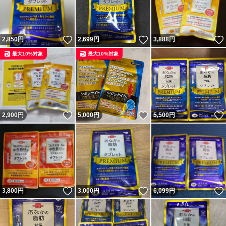
いいね！
いいね！
2,850
円
2,699
円
3,888
円
最大10%対象
最大10%対象
いいね！
いいね！
2,900
円
5,000
円
5,500
円
いいね！
いいね！
3,800
円
3,000
円
6,099
円