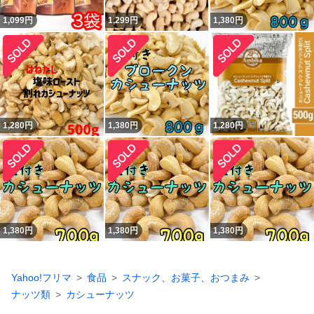
1,099
円
1,299
円
1,380
円
1,280
円
1,380
円
1,280
円
1,380
円
1,380
円
1,380
円
Yahoo!フリマ
食品
スナック、お菓子、おつまみ
ナッツ類
カシューナッツ