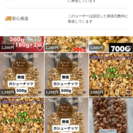
に発送しています
いいね！
いいね！
1,299
円
1,100
円
1,099
円
このユーザーは設定した発送日数内に
安心発送
発送しています
いいね！
いいね！
1,200
円
1,280
円
1,880
円
いいね！
いいね！
1,299
円
1,299
円
1,580
円