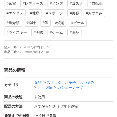
#
家電
#
レディース
#
メンズ
#
コスメ
#
自転車
★他にも、たくさん美味しい珍味、ドライフルーツ、ナッ
#
エンタメ
#
健康
#
スポーツ
#
美容
#
おつまみ
ツなどを出品しています！
#
魚介類
#
珍味
#
酒
#
焼酎
#
ビール
#
ウイスキー
#
美味
#
ゲーム
#
食品
★他品おまとめ、数量増しはメッセージにてお問い合せ下
さい。
購入日時：
2026年7月22日 16:51
出品日時：
2026年6月8日 20:18
商品説明
商品の情報
名称
食品
スナック、お菓子、おつまみ
カテゴリ
ナッツ類
カシューナッツ
メープルカシューナッツ
商品の状態
未使用
原材料
配送の方法
おてがる配送（ヤマト運輸）
カシューナッツ・砂糖・メープルシロップ・水飴・食塩・
発送までの日数
1〜2日で発送