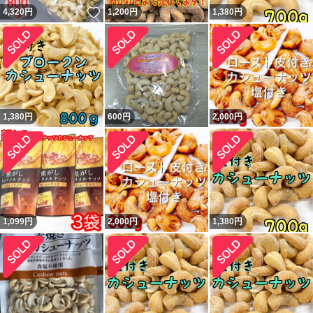
いいね！
4,320
円
1,200
円
1,380
円
1,380
円
600
円
2,000
円
1,099
円
2,000
円
1,380
円