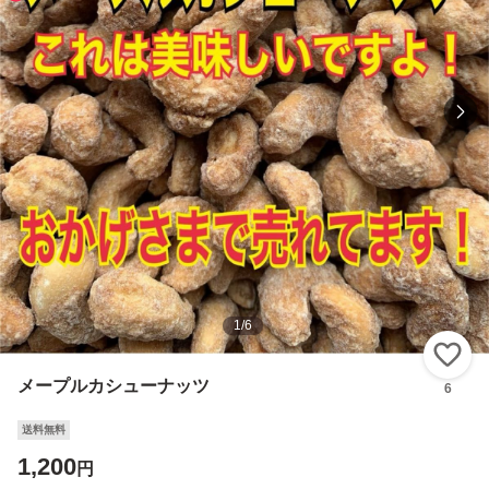
1
/
6
い
メープルカシューナッツ
6
送料無料
1,200
円