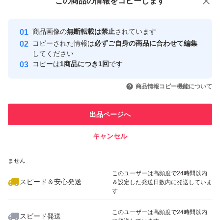
この商品をみている人にオススメ
この商品の情報をコピーします
安心取引出品者
食塩相当量 0.1g
最大10%対象
最大10%対象
最大10%対象
Yahoo!フリマの基準をクリアした安
安心取引出品者
商品画像の
無断転載は禁止
されています
心・安全なユーザーです
#忘年会 #飲みごと #菓子 #癖になる #美味しい #ナッツ #
コピーされた情報は
必ずご自身の商品に合わせて編集
取引実績
してください
インド #ヒット #カシューナッツ #メープル #ナッツ #メ
コピーは
1商品につき1回
です
ープルシロップ #珍味 #酒 #クリスマス #イベント #お正
このユーザーはYahoo!フリマの取
取引実績◯+
いいね！
いいね！
2,000
円
1,299
円
1,450
円
引を完了させた実績があります
月 #ビール #おつまみ #日本酒 #ワイン #人気 #ヒット商品
商品情報コピー機能について
最大10%対象
最大10%対象
#売れてる #アナゴ #海産物 #海 #食品 #年末年始 #焼酎 #
このユーザーは他フリマサービス
他フリマ実績◯+
出品ページへ
での取引実績があります
コロナに負けるな #ベビー・キッズ #スマホタブレット #
メンズ #レディース #本 #メディア #ゲーム #ボビー #タレ
キャンセル
スピード&安心発送
ントグッズ #コスメ #スポーツ #レジャー #家電 #インテ
いいね！
いいね！
1,299
※このバッジは実績に基づく表示であり、発送を保証しているものではあり
円
1,280
円
1,299
円
ません
リア #自動車 #チケット
最大10%対象
最大10%対象
このユーザーは高頻度で24時間以内
スピード＆安心発送
＆設定した発送日数内に発送していま
す
このユーザーは高頻度で24時間以内
スピード発送