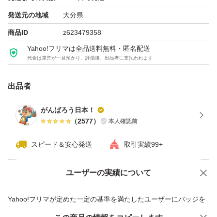
着色料・香料
発送元の地域
大分県
商品ID
z623479358
内容量
Yahoo!フリマは全品送料無料・匿名配送
160g
代金は運営が一旦預かり、評価後、出品者に支払われます
賞味期限
出品者
発送時1ケ月以上：詳細は製品に記載(未開封)
がんばろう日本！
（
2577
）
本人確認前
保存方法
スピード＆安心発送
取引実績99+
直射日光・高温多湿を避けて保存して下さい
ユーザーの実績について
価格の相談
商品への質問
■ 栄養成分表示(100g当たり)
商品への質問からの値下げ交渉、不適切なカテゴリ変更依頼は禁止です
エネルギー 474kcal たんぱく質 10.9g
Yahoo!フリマが定めた一定の基準を満たしたユーザーにバッジを
付与しています
脂質 19.1g 炭水化物 64.5g