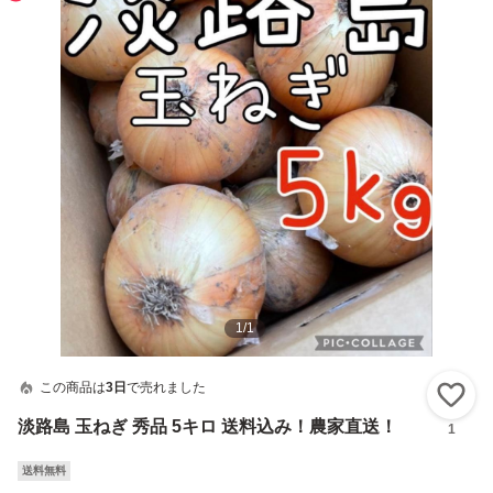
1
/
1
この商品は
3日
で売れました
い
淡路島 玉ねぎ 秀品 5キロ 送料込み！農家直送！
1
送料無料