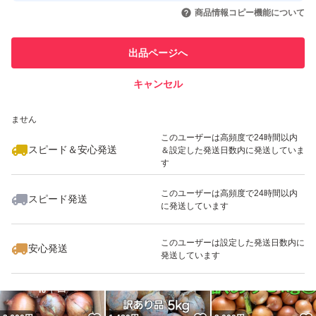
いいね！
いいね！
2,400
円
2,100
円
2,100
円
引を完了させた実績があります
商品情報コピー機能について
最大10%対象
最大10%対象
このユーザーは他フリマサービス
他フリマ実績◯+
出品ページへ
での取引実績があります
キャンセル
スピード&安心発送
いいね！
いいね！
1,810
※このバッジは実績に基づく表示であり、発送を保証しているものではあり
円
2,450
円
2,100
円
ません
最大10%対象
最大10%対象
最大10%対象
このユーザーは高頻度で24時間以内
スピード＆安心発送
＆設定した発送日数内に発送していま
す
このユーザーは高頻度で24時間以内
スピード発送
に発送しています
いいね！
いいね！
2,100
円
2,100
円
2,100
円
最大10%対象
このユーザーは設定した発送日数内に
安心発送
発送しています