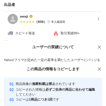
出品者
awaji
（
939
）
本人確認前
スピード発送
取引実績99+
ユーザーの実績について
価格の相談
商品への質問
商品への質問からの値下げ交渉、不適切なカテゴリ変更依頼は禁止です
Yahoo!フリマが定めた一定の基準を満たしたユーザーにバッジを
付与しています
この商品をみている人にオススメ
この商品の情報をコピーします
安心取引出品者
最大10%対象
最大10%対象
Yahoo!フリマの基準をクリアした安
安心取引出品者
商品画像の
無断転載は禁止
されています
心・安全なユーザーです
コピーされた情報は
必ずご自身の商品に合わせて編集
取引実績
してください
コピーは
1商品につき1回
です
このユーザーはYahoo!フリマの取
取引実績◯+