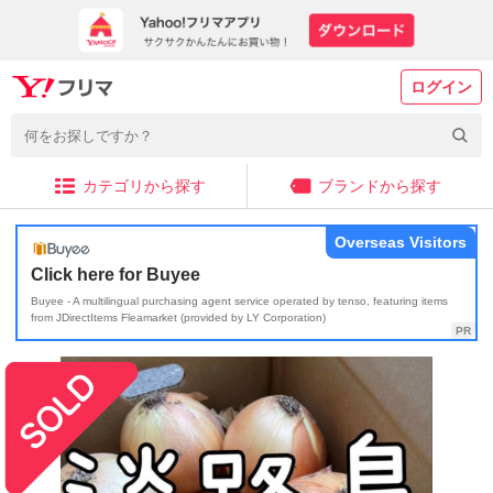
ログイン
カテゴリから探す
ブランドから探す
Overseas Visitors
Click here for Buyee
Buyee - A multilingual purchasing agent service operated by tenso, featuring items
from JDirectItems Fleamarket (provided by LY Corporation)