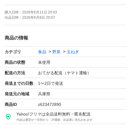
あま〜い玉ねぎ！ぜひ、味わってみて下さい(^^)
購入日時：
2026年6月11日 20:43
出品日時：
2026年6月8日 20:07
品種 ターザン
サイズ 80サイズ箱にM〜L混合
商品の情報
重量 約5Kg（箱込み）
カテゴリ
食品
野菜
玉ねぎ
秀品
商品の状態
未使用
発送 ヤマト便 匿名発送
配送の方法
おてがる配送（ヤマト運輸）
日時指定が可能
発送までの日数
1〜2日で発送
発送元の地域
兵庫県
★乾燥させ、少し土がついた状態で発送しています。
商品ID
z623472890
到着後すぐに開封して風通しの良い日陰に保存して下さ
Yahoo!フリマは全品送料無料・匿名配送
い。
代金は運営が一旦預かり、評価後、出品者に支払われます