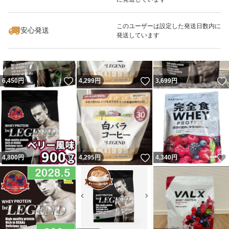
いいね！
いいね！
3,550
円
3,680
円
4,800
円
最大10%対象
このユーザーは設定した発送日数内に
安心発送
発送しています
いいね！
いいね！
6,450
円
4,299
円
3,699
円
いいね！
いいね！
4,800
円
4,295
円
4,340
円