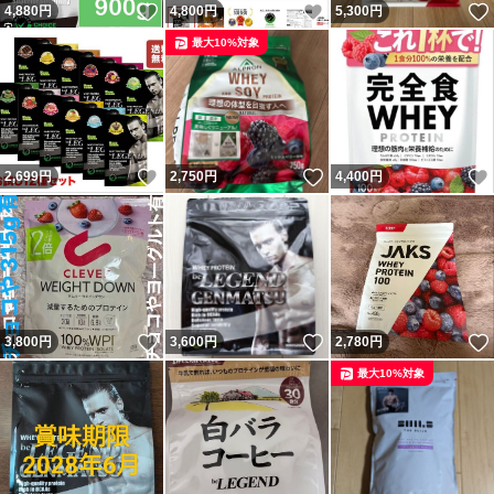
いいね！
いいね！
4,880
円
4,800
円
5,300
円
最大10%対象
いいね！
いいね！
2,699
円
2,750
円
4,400
円
いいね！
いいね！
3,800
円
3,600
円
2,780
円
最大10%対象