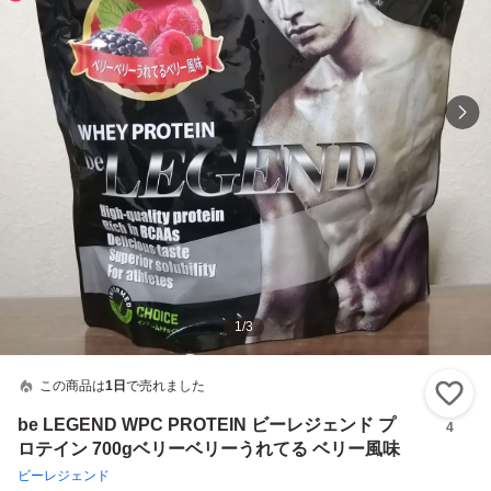
1
/
3
この商品は
1日
で売れました
い
be LEGEND WPC PROTEIN ビーレジェンド プ
4
ロテイン 700gベリーベリーうれてる ベリー風味
ビーレジェンド