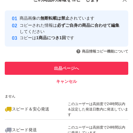
安心取引出品者
最大10%対象
最大10%対象
Yahoo!フリマの基準をクリアした安
安心取引出品者
商品画像の
無断転載は禁止
されています
心・安全なユーザーです
コピーされた情報は
必ずご自身の商品に合わせて編集
取引実績
してください
コピーは
1商品につき1回
です
このユーザーはYahoo!フリマの取
取引実績◯+
いいね！
いいね！
3,730
円
4,800
円
3,580
円
引を完了させた実績があります
商品情報コピー機能について
最大10%対象
このユーザーは他フリマサービス
他フリマ実績◯+
出品ページへ
での取引実績があります
キャンセル
スピード&安心発送
いいね！
いいね！
3,699
※このバッジは実績に基づく表示であり、発送を保証しているものではあり
円
3,500
円
3,500
円
ません
最大10%対象
最大10%対象
このユーザーは高頻度で24時間以内
スピード＆安心発送
＆設定した発送日数内に発送していま
す
このユーザーは高頻度で24時間以内
スピード発送
に発送しています