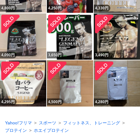
4,800
円
4,250
円
4,330
円
4,090
円
3,650
円
3,490
円
4,295
円
4,500
円
4,280
円
Yahoo!フリマ
スポーツ
フィットネス、トレーニング
プロテイン
ホエイプロテイン