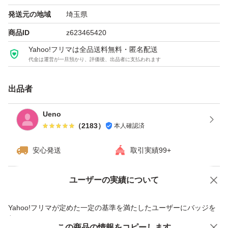
発送元の地域
埼玉県
商品ID
z623465420
Yahoo!フリマは全品送料無料・匿名配送
代金は運営が一旦預かり、評価後、出品者に支払われます
出品者
Ueno
（
2183
）
本人確認済
安心発送
取引実績99+
ユーザーの実績について
価格の相談
商品への質問
商品への質問からの値下げ交渉、不適切なカテゴリ変更依頼は禁止です
Yahoo!フリマが定めた一定の基準を満たしたユーザーにバッジを
付与しています
この商品をみている人にオススメ
この商品の情報をコピーします