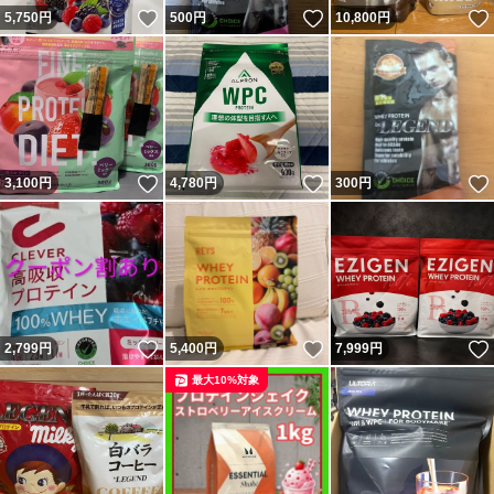
いいね！
いいね！
5,750
円
500
円
10,800
円
いいね！
いいね！
3,100
円
4,780
円
300
円
いいね！
いいね！
2,799
円
5,400
円
7,999
円
最大10%対象