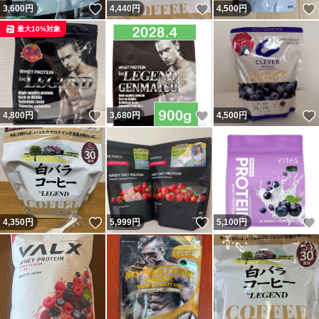
いいね！
いいね！
3,600
円
4,440
円
4,500
円
最大10%対象
いいね！
いいね！
4,800
円
3,680
円
4,500
円
いいね！
いいね！
4,350
円
5,999
円
5,100
円