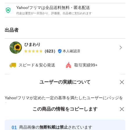
Yahoo!フリマは全品送料無料・匿名配送
代金は運営が一旦預かり、評価後、出品者に支払われます
出品者
ひまわり
（
623
）
本人確認済
スピード＆安心発送
取引実績99+
ユーザーの実績について
価格の相談
商品への質問
商品への質問からの値下げ交渉、不適切なカテゴリ変更依頼は禁止です
Yahoo!フリマが定めた一定の基準を満たしたユーザーにバッジを
付与しています
この商品をみている人にオススメ
この商品の情報をコピーします
安心取引出品者
最大10%対象
最大10%対象
Yahoo!フリマの基準をクリアした安
安心取引出品者
商品画像の
無断転載は禁止
されています
心・安全なユーザーです