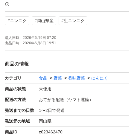
【内容量】約800グラム
【状態】目立った傷や汚れなし
#
ニンニク
#
岡山県産
#
生ニンニク
【カラー】ホワイト系
料理のアクセントや保存食としてぜひご活用ください。よ
購入日時：
2026年6月9日 07:20
出品日時：
2026年6月8日 19:51
商品の情報
カテゴリ
食品
野菜
香味野菜
にんにく
商品の状態
未使用
配送の方法
おてがる配送（ヤマト運輸）
発送までの日数
1〜2日で発送
発送元の地域
岡山県
商品ID
z623462470