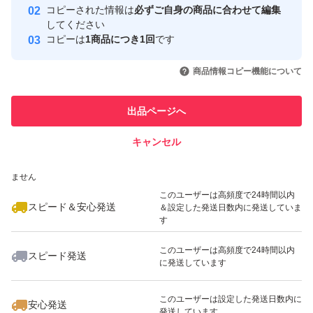
コピーされた情報は
必ずご自身の商品に合わせて編集
取引実績
してください
コピーは
1商品につき1回
です
このユーザーはYahoo!フリマの取
取引実績◯+
いいね！
いいね！
1,000
円
1,099
円
1,333
円
引を完了させた実績があります
商品情報コピー機能について
最大10%対象
このユーザーは他フリマサービス
他フリマ実績◯+
出品ページへ
での取引実績があります
キャンセル
スピード&安心発送
いいね！
いいね！
1,100
※このバッジは実績に基づく表示であり、発送を保証しているものではあり
円
1,333
円
1,333
円
ません
このユーザーは高頻度で24時間以内
スピード＆安心発送
＆設定した発送日数内に発送していま
す
このユーザーは高頻度で24時間以内
スピード発送
に発送しています
いいね！
いいね！
1,333
円
1,333
円
1,333
円
このユーザーは設定した発送日数内に
安心発送
発送しています