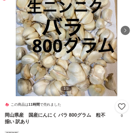
1
/
3
この商品は
11時間
で売れました
い
岡山県産 国産にんにく バラ 800グラム 粒不
0
揃い 訳あり