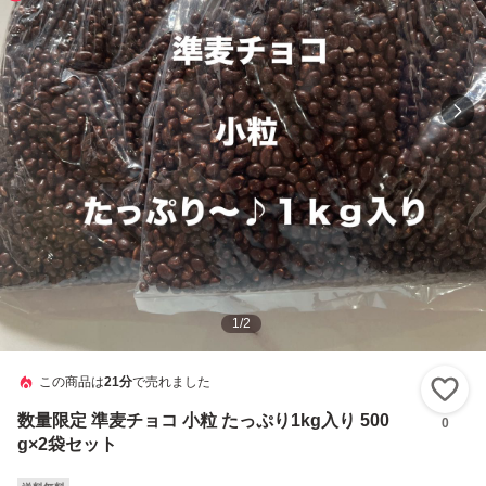
1
/
2
この商品は
21分
で売れました
い
数量限定 準麦チョコ 小粒 たっぷり1kg入り 500
0
g×2袋セット