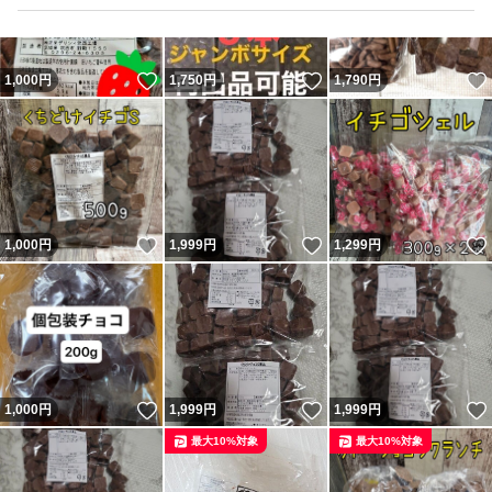
小粒ちゃんですが、袋がパンパン
になる為、プチプチ袋ではなくて、
いいね！
いいね！
1,000
円
1,750
円
1,790
円
防水袋で発送させて頂きます。
ご理解頂ける方、
ご購入宜しくお願い致します！
いいね！
いいね！
1,000
円
1,999
円
1,299
円
いいね！
いいね！
1,000
円
1,999
円
1,999
円
最大10%対象
最大10%対象