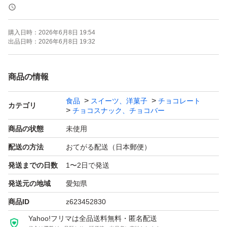
ご理解頂ける方、宜しく
お願い致します。m( _)m
購入日時：
2026年6月8日 19:54
出品日時：
2026年6月8日 19:32
※お値引き、ごめんなさい。
商品の情報
2袋→たっぷり１０００g入り
食品
スイーツ、洋菓子
チョコレート
カテゴリ
チョコスナック、チョコバー
アウトレット品なので、いろんな形の
商品の状態
未使用
お品物がその時々で違うようです！
配送の方法
おてがる配送（日本郵便）
発送までの日数
1〜2日で発送
どうぞ、ご理解、
宜しくお願い致しますm(_ _)m
発送元の地域
愛知県
商品ID
z623452830
賞味期限→２０２６年１１月１１日
Yahoo!フリマは全品送料無料・匿名配送