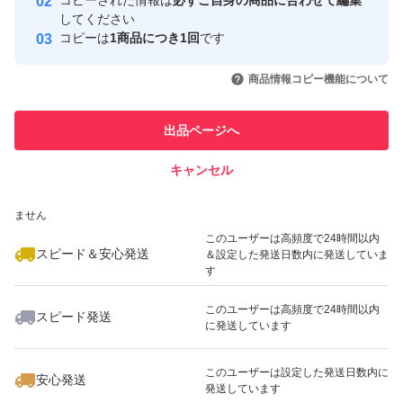
コピーされた情報は
必ずご自身の商品に合わせて編集
お菓子作りのトッピングにも、
取引実績
してください
ケーキ作りして、上からパラパラしたら、
コピーは
1商品につき1回
です
このユーザーはYahoo!フリマの取
取引実績◯+
いいね！
いいね！
1,699
円
1,699
円
1,299
円
とっても美味しかったです〜♪
引を完了させた実績があります
商品情報コピー機能について
最大10%対象
最大10%対象
このユーザーは他フリマサービス
宜しかったら、
他フリマ実績◯+
出品ページへ
での取引実績があります
ご賞味下さいませ〜♪
キャンセル
スピード&安心発送
いいね！
いいね！
1,299
※このバッジは実績に基づく表示であり、発送を保証しているものではあり
円
1,200
円
1,555
円
どうぞ、宜しくお願い致します
ません
最大10%対象
m(_ _)m
このユーザーは高頻度で24時間以内
スピード＆安心発送
＆設定した発送日数内に発送していま
す
※ゆうパケットポストでの
このユーザーは高頻度で24時間以内
スピード発送
発送で御座います！
に発送しています
いいね！
いいね！
1,100
円
1,800
円
1,199
円
包装を整えて、二重包装で、
このユーザーは設定した発送日数内に
安心発送
発送させて下さいませ〜♪
発送しています