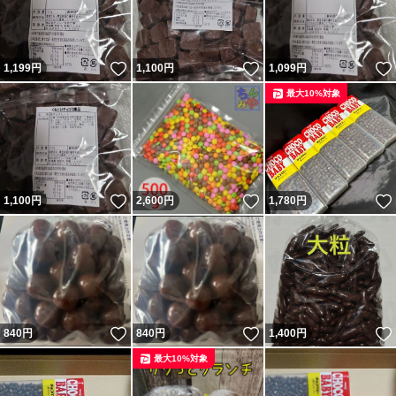
いいね！
いいね！
1,199
円
1,100
円
1,099
円
最大10%対象
いいね！
いいね！
1,100
円
2,600
円
1,780
円
いいね！
いいね！
840
円
840
円
1,400
円
最大10%対象