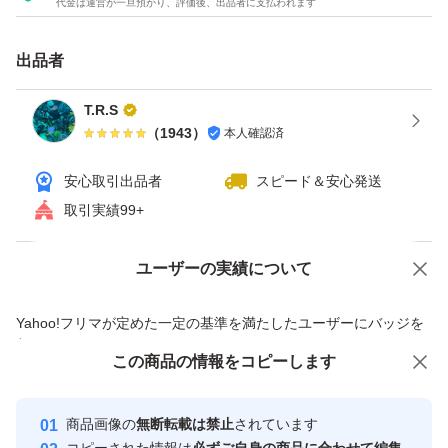
代金は運営が一旦預かり、評価後、出品者に支払われます
ロピニア、アウトレット品の
出品者
小粒タイプの準麦チョコ
で御座います〜♪
T.R.S
（
1943
）
本人確認済
あんまり、美味しそうなので、
安心取引出品者
スピード＆安心発送
沢山、買ってしまいました
取引実績99+
お子様も食べやす〜い、
ユーザーの実績について
価格の相談
商品への質問
小粒なんですよぉ〜(o^^o)
商品への質問からの値下げ交渉、不適切なカテゴリ変更依頼は禁止です
Yahoo!フリマが定めた一定の基準を満たしたユーザーにバッジを
付与しています
食欲ない時も、牛乳かけて食べたら
この商品をみている人にオススメ
この商品の情報をコピーします
安心取引出品者
とっても美味しいのよぉ〜♪
最大10%対象
最大10%対象
最大10%対象
Yahoo!フリマの基準をクリアした安
安心取引出品者
商品画像の
無断転載は禁止
されています
心・安全なユーザーです