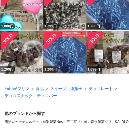
1,000
円
1,299
円
1,200
円
1,299
円
1,200
円
1,699
円
Yahoo!フリマ
食品
スイーツ、洋菓子
チョコレート
チョコスナック、チョコバー
他のブランドから探す
明治
ロッテ
チロルチョコ
有楽製菓
Nestle
不二家
ブルボン
森永製菓
グリコ
KALDI 