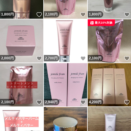
いいね！
いいね！
1,800
円
2,100
円
1,800
円
最大10%対象
いいね！
いいね！
2,000
円
2,700
円
2,100
円
いいね！
いいね！
2,100
円
2,948
円
4,200
円