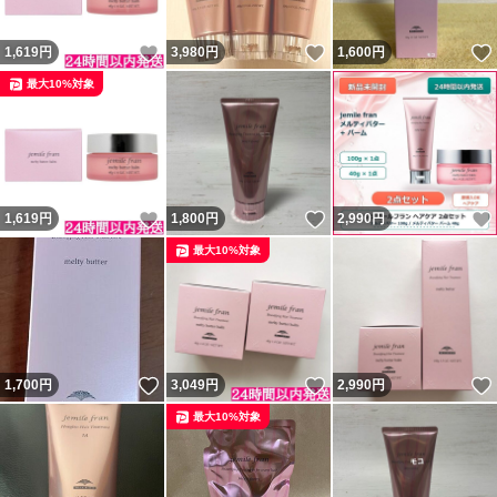
いいね！
いいね！
1,619
円
3,980
円
1,600
円
最大10%対象
いいね！
いいね！
1,619
円
1,800
円
2,990
円
最大10%対象
いいね！
いいね！
1,700
円
3,049
円
2,990
円
最大10%対象