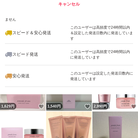
キャンセル
スピード&安心発送
いいね！
いいね！
1,539
※このバッジは実績に基づく表示であり、発送を保証しているものではあり
円
1,550
円
2,980
円
ません
最大10%対象
最大10%対象
最大10%対象
このユーザーは高頻度で24時間以内
スピード＆安心発送
＆設定した発送日数内に発送していま
す
このユーザーは高頻度で24時間以内
スピード発送
に発送しています
いいね！
いいね！
1,619
円
2,849
円
1,619
円
このユーザーは設定した発送日数内に
安心発送
発送しています
いいね！
いいね！
1,629
円
1,540
円
2,990
円