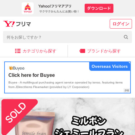
ログイン
カテゴリから探す
ブランドから探す
Overseas Visitors
Click here for Buyee
Buyee - A multilingual purchasing agent service operated by tenso, featuring items
from JDirectItems Fleamarket (provided by LY Corporation)