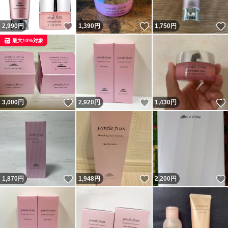
いいね！
いいね！
2,990
円
1,390
円
1,750
円
最大10%対象
いいね！
いいね！
3,000
円
2,920
円
1,430
円
いいね！
いいね！
1,870
円
1,948
円
2,200
円