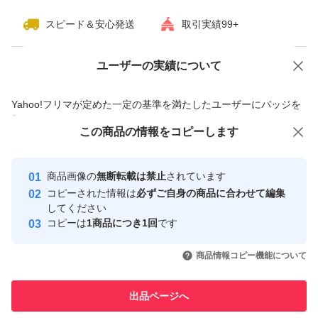
スピード＆安心発送
取引実績99+
ユーザーの実績について
価格の相談
商品への質問
商品への質問からの値下げ交渉、不適切なカテゴリ変更依頼は禁止です
Yahoo!フリマが定めた一定の基準を満たしたユーザーにバッジを
付与しています
この商品をみている人にオススメ
この商品の情報をコピーします
安心取引出品者
最大10%対象
Yahoo!フリマの基準をクリアした安
安心取引出品者
商品画像の
無断転載は禁止
されています
心・安全なユーザーです
コピーされた情報は
必ずご自身の商品に合わせて編集
取引実績
してください
コピーは
1商品につき1回
です
このユーザーはYahoo!フリマの取
取引実績◯+
いいね！
いいね！
1,550
円
1,539
円
1,550
円
引を完了させた実績があります
商品情報コピー機能について
最大10%対象
このユーザーは他フリマサービス
他フリマ実績◯+
出品ページへ
での取引実績があります