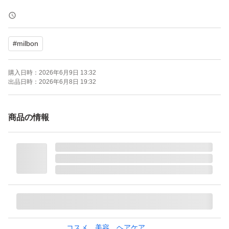
クリームタイプの洗い流さないトリートメント。
夜のまとまりを記憶し、毛先までスルンとしたなめらかな
#
milbon
指通りをオリーブスクラワン*がケアします。
つけたて、ドライ中、ドライ後で変化していくピオニーの
購入日時：
2026年6月9日 13:32
香り。
出品日時：
2026年6月8日 19:32
未開封未使用ですが、自宅保管のため、神経質な方はご遠
商品の情報
慮ください。
ミルボン ジェミールフラン メルティバター 100g （トリ
ートメント、ヘアパック）
ブランド：MILBON
コスメ、美容、ヘアケア