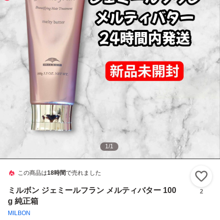
1
/
1
この商品は
18時間
で売れました
い
ミルボン ジェミールフラン メルティバター 100
2
g 純正箱
MILBON