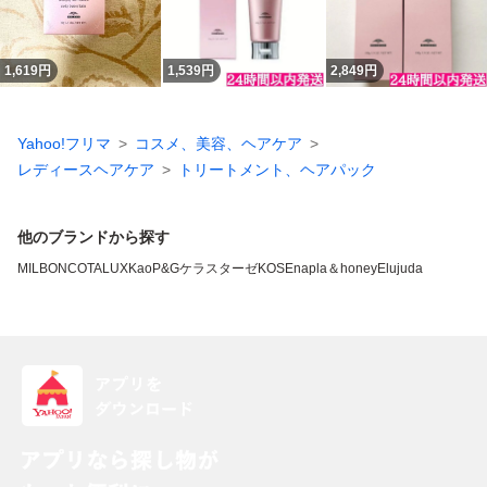
1,619
円
1,539
円
2,849
円
Yahoo!フリマ
コスメ、美容、ヘアケア
レディースヘアケア
トリートメント、ヘアパック
他のブランドから探す
MILBON
COTA
LUX
Kao
P&G
ケラスターゼ
KOSE
napla
＆honey
Elujuda