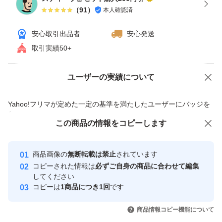
（
91
）
本人確認済
安心取引出品者
安心発送
取引実績50+
ユーザーの実績について
価格の相談
商品への質問
商品への質問からの値下げ交渉、不適切なカテゴリ変更依頼は禁止です
Yahoo!フリマが定めた一定の基準を満たしたユーザーにバッジを
付与しています
この商品をみている人にオススメ
この商品の情報をコピーします
安心取引出品者
最大10%対象
Yahoo!フリマの基準をクリアした安
安心取引出品者
商品画像の
無断転載は禁止
されています
心・安全なユーザーです
コピーされた情報は
必ずご自身の商品に合わせて編集
取引実績
してください
コピーは
1商品につき1回
です
このユーザーはYahoo!フリマの取
取引実績◯+
いいね！
いいね！
29,800
円
35,000
円
44,700
円
引を完了させた実績があります
商品情報コピー機能について