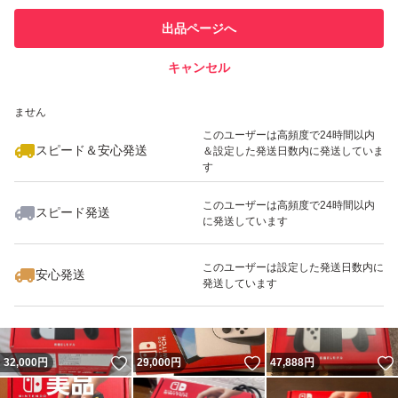
このユーザーは他フリマサービス
他フリマ実績◯+
出品ページへ
での取引実績があります
キャンセル
スピード&安心発送
いいね！
いいね！
30,300
※このバッジは実績に基づく表示であり、発送を保証しているものではあり
円
33,400
円
34,000
円
ません
このユーザーは高頻度で24時間以内
スピード＆安心発送
＆設定した発送日数内に発送していま
す
このユーザーは高頻度で24時間以内
スピード発送
に発送しています
いいね！
いいね！
31,000
円
30,800
円
29,000
円
最大10%対象
このユーザーは設定した発送日数内に
安心発送
発送しています
いいね！
いいね！
32,000
円
29,000
円
47,888
円