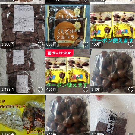
いいね！
いいね！
1,100
円
650
円
450
円
最大10%対象
いいね！
いいね！
1,999
円
450
円
840
円
いいね！
いいね！
1,180
円
840
円
1,299
円