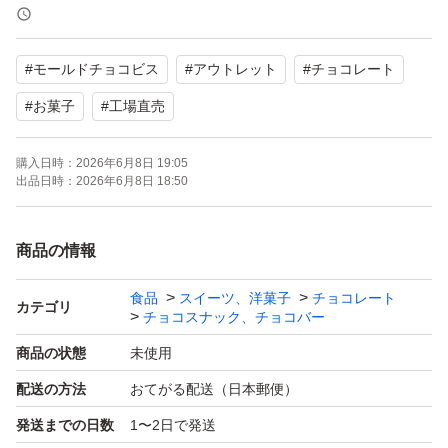
厚みがギリギリのため緩衝材なしで専用封筒に入れる梱包
になります。
#
モールドチョコビス
#
アウトレット
#
チョコレート
アウトレット品ですが輸送中にも割れ等が発生することが
あります。
#
お菓子
#
工場直売
在庫状況や賞味期限等により値段が変動しますがご了承く
購入日時：
2026年6月8日 19:05
ださい。
出品日時：
2026年6月8日 18:50
理解のあるかたのみご購入をお願い致します。
商品の情報
出品者都合で削除、再出品する事があります。
食品
スイーツ、洋菓子
チョコレート
カテゴリ
チョコスナック、チョコバー
出品中以外の物は基本的には在庫ありません。
商品の状態
未使用
soldout品の在庫の問い合わせ、値下げ交渉、受け取り通
配送の方法
おてがる配送（日本郵便）
知できない方、ブロックします。
発送までの日数
1〜2日で発送