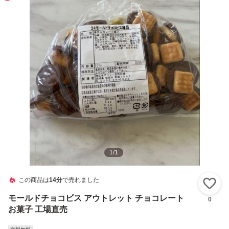
1
/
1
この商品は
14分
で売れました
い
モールドチョコビス アウトレット チョコレート
0
お菓子 工場直売