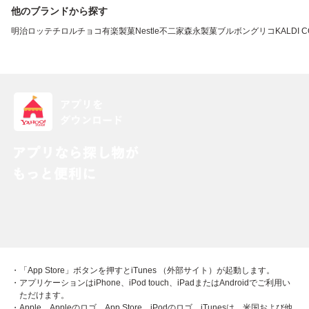
他のブランドから探す
明治
ロッテ
チロルチョコ
有楽製菓
Nestle
不二家
森永製菓
ブルボン
グリコ
KALDI 
・「App Store」ボタンを押すとiTunes （外部サイト）が起動します。
・アプリケーションはiPhone、iPod touch、iPadまたはAndroidでご利用い
ただけます。
・Apple、Appleのロゴ、App Store、iPodのロゴ、iTunesは、米国および他