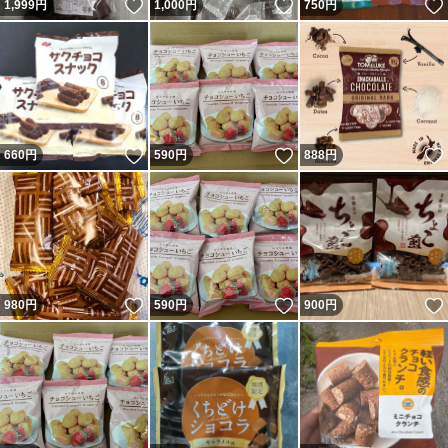
いいね！
いいね！
1,999
円
1,000
円
750
円
いいね！
いいね！
660
円
590
円
888
円
いいね！
いいね！
980
円
590
円
900
円