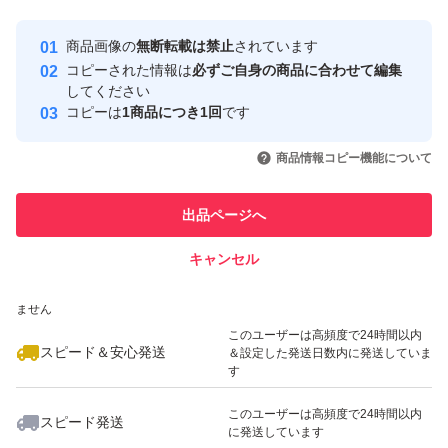
最大10%対象
最大10%対象
最大10%対象
Yahoo!フリマの基準をクリアした安
安心取引出品者
商品画像の
無断転載は禁止
されています
心・安全なユーザーです
コピーされた情報は
必ずご自身の商品に合わせて編集
取引実績
してください
コピーは
1商品につき1回
です
このユーザーはYahoo!フリマの取
取引実績◯+
いいね！
いいね！
1,599
円
1,150
円
1,000
円
引を完了させた実績があります
商品情報コピー機能について
最大10%対象
最大10%対象
このユーザーは他フリマサービス
他フリマ実績◯+
出品ページへ
での取引実績があります
キャンセル
スピード&安心発送
いいね！
いいね！
1,100
※このバッジは実績に基づく表示であり、発送を保証しているものではあり
円
1,699
円
1,170
円
ません
最大10%対象
このユーザーは高頻度で24時間以内
スピード＆安心発送
＆設定した発送日数内に発送していま
す
このユーザーは高頻度で24時間以内
スピード発送
に発送しています
いいね！
いいね！
580
円
1,699
円
1,100
円