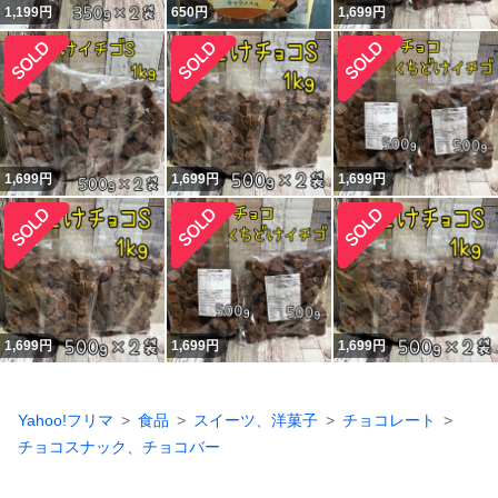
1,199
円
650
円
1,699
円
1,699
円
1,699
円
1,699
円
1,699
円
1,699
円
1,699
円
Yahoo!フリマ
食品
スイーツ、洋菓子
チョコレート
チョコスナック、チョコバー