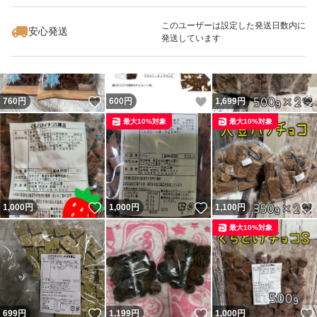
最大10%対象
最大10%対象
このユーザーは設定した発送日数内に
安心発送
発送しています
いいね！
いいね！
760
円
600
円
1,699
円
最大10%対象
最大10%対象
いいね！
いいね！
1,000
円
1,000
円
1,100
円
最大10%対象
いいね！
いいね！
699
円
1,199
円
1,000
円