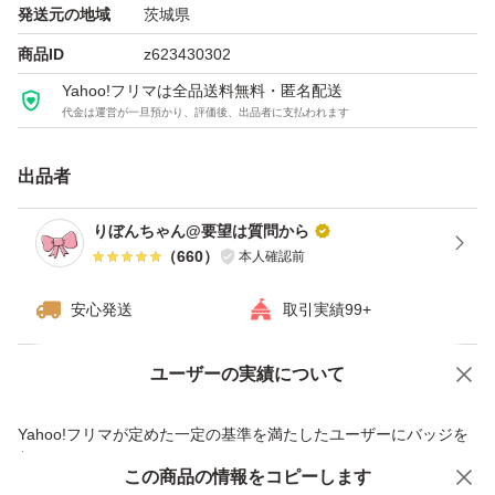
発送元の地域
茨城県
商品ID
z623430302
Yahoo!フリマは全品送料無料・匿名配送
代金は運営が一旦預かり、評価後、出品者に支払われます
出品者
りぼんちゃん@要望は質問から
（
660
）
本人確認前
安心発送
取引実績99+
ユーザーの実績について
価格の相談
商品への質問
商品への質問からの値下げ交渉、不適切なカテゴリ変更依頼は禁止です
Yahoo!フリマが定めた一定の基準を満たしたユーザーにバッジを
付与しています
この商品をみている人にオススメ
この商品の情報をコピーします
安心取引出品者