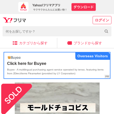
ログイン
カテゴリから探す
ブランドから探す
Overseas Visitors
Click here for Buyee
Buyee - A multilingual purchasing agent service operated by tenso, featuring items
from JDirectItems Fleamarket (provided by LY Corporation)