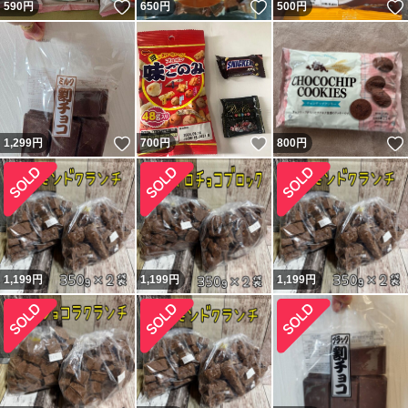
いいね！
いいね！
590
円
650
円
500
円
いいね！
いいね！
1,299
円
700
円
800
円
1,199
円
1,199
円
1,199
円