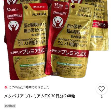
1
/
2
この商品は
3時間
で売れました
い
メタバリア プレミアムEX 30日分/240粒
1
送料無料