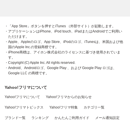
・「App Store」ボタンを押すとiTunes （外部サイト）が起動します。
・アプリケーションはiPhone、iPod touch、iPadまたはAndroidでご利用い
ただけます。
・Apple、Appleのロゴ、App Store、iPodのロゴ、iTunesは、米国および他
国のApple Inc.の登録商標です。
・iPhone商標は、アイホン株式会社のライセンスに基づき使用されていま
す。
・Copyright (C) Apple Inc. All rights reserved.
・Android、Androidロゴ、Google Play 、および Google Play ロゴは、
Google LLC の商標です。
Yahoo!フリマについて
Yahoo!フリマについて
Yahoo!フリマからのお知らせ
Yahoo!フリマトピックス
Yahoo!フリマ特集
カテゴリ一覧
ブランド一覧
ランキング
かんたんご利用ガイド
メール通知設定