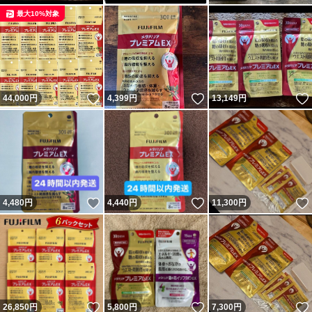
最大10%対象
いいね！
いいね！
44,000
円
4,399
円
13,149
円
いいね！
いいね！
4,480
円
4,440
円
11,300
円
いいね！
いいね！
26,850
円
5,800
円
7,300
円