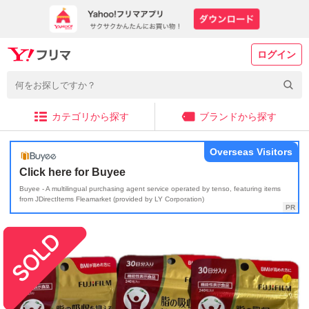
ログイン
カテゴリから探す
ブランドから探す
Overseas Visitors
Click here for Buyee
Buyee - A multilingual purchasing agent service operated by tenso, featuring items
from JDirectItems Fleamarket (provided by LY Corporation)