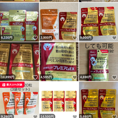
いいね！
いいね！
6,330
円
3,900
円
9,000
円
いいね！
いいね！
10,899
円
4,595
円
4,690
円
最大10%対象
いいね！
いいね！
9,280
円
14,500
円
5,680
円