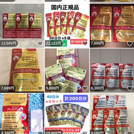
いいね！
いいね！
13,500
円
22,222
円
7,899
円
いいね！
いいね！
7,699
円
5,800
円
9,380
円
いいね！
いいね！
4,300
円
29,800
円
9,100
円