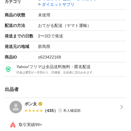
カテゴリ
ダイエットサプリ
商品の状態
未使用
配送の方法
おてがる配送（ヤマト運輸）
発送までの日数
2〜3日で発送
発送元の地域
群馬県
商品ID
z623422168
Yahoo!フリマは全品送料無料・匿名配送
代金は運営が一旦預かり、評価後、出品者に支払われます
出品者
ポン太
（
435
）
本人確認前
取引実績99+