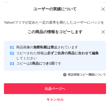
ユーザーの実績について
価格の相談
商品への質問
商品への質問からの値下げ交渉、不適切なカテゴリ変更依頼は禁止です
Yahoo!フリマが定めた一定の基準を満たしたユーザーにバッジを
付与しています
この商品をみている人にオススメ
この商品の情報をコピーします
安心取引出品者
最大10%対象
最大10%対象
Yahoo!フリマの基準をクリアした安
安心取引出品者
商品画像の
無断転載は禁止
されています
心・安全なユーザーです
コピーされた情報は
必ずご自身の商品に合わせて編集
取引実績
してください
コピーは
1商品につき1回
です
このユーザーはYahoo!フリマの取
取引実績◯+
いいね！
いいね！
12,800
円
12,900
円
4,330
円
引を完了させた実績があります
商品情報コピー機能について
このユーザーは他フリマサービス
他フリマ実績◯+
出品ページへ
での取引実績があります
キャンセル
スピード&安心発送
いいね！
いいね！
13,500
※このバッジは実績に基づく表示であり、発送を保証しているものではあり
円
25,500
円
8,677
円