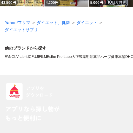
43,500
円
4,200
円
5,000
円
Yahoo!フリマ
ダイエット、健康
ダイエット
ダイエットサプリ
他のブランドから探す
FANCL
VitabridC
FUJIFILM
Esthe Pro Labo
大正製薬
明治薬品
ハーブ健康本舗
DH