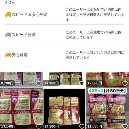
ません
このユーザーは高頻度で24時間以内
スピード＆安心発送
＆設定した発送日数内に発送していま
す
このユーザーは高頻度で24時間以内
スピード発送
に発送しています
いいね！
いいね！
22,000
円
13,500
円
13,149
円
最大10%対象
このユーザーは設定した発送日数内に
安心発送
発送しています
いいね！
いいね！
8,700
円
14,900
円
12,886
円
いいね！
いいね！
13,149
円
14,100
円
11,580
円