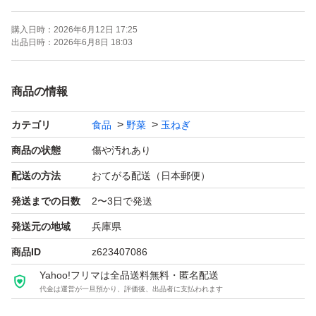
○写真は訳ありのイメージです。その時々で大きさや形が
購入日時：
2026年6月12日 17:25
変わります。
出品日時：
2026年6月8日 18:03
○日時時間の指定はできません。注文が入りしだい速やか
商品の情報
に発送いたします。またできるだけ手間を省き安価で提供
カテゴリ
食品
野菜
玉ねぎ
するため収穫したまま（土などついたまま）になっていま
す。神経質な方は購入ご遠慮下さい。
商品の状態
傷や汚れあり
配送の方法
おてがる配送（日本郵便）
送料：無料 常温便
発送までの日数
2〜3日で発送
重さ：段ボール込み 20キロ（できる限り確認はしていま
発送元の地域
兵庫県
すが外見からは判別できない腐りがある場合やナマモノの
商品ID
z623407086
ため到着までに傷む場合がございます。そのため箱に隙間
Yahoo!フリマは全品送料無料・匿名配送
がある場合はできるだけ多めに入れさせていただきます）
代金は運営が一旦預かり、評価後、出品者に支払われます
品物：小さいもの 形が悪い 分球 等（その時々によっ