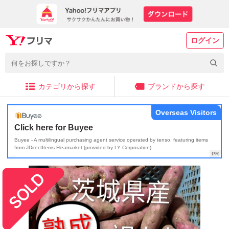
ログイン
カテゴリから探す
ブランドから探す
Overseas Visitors
Click here for Buyee
Buyee - A multilingual purchasing agent service operated by tenso, featuring items
from JDirectItems Fleamarket (provided by LY Corporation)