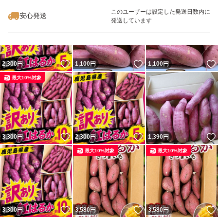
最大10%対象
最大10%対象
このユーザーは設定した発送日数内に
安心発送
発送しています
いいね！
いいね！
2,300
円
1,100
円
1,100
円
最大10%対象
いいね！
いいね！
3,300
円
2,300
円
1,390
円
最大10%対象
最大10%対象
いいね！
いいね！
3,300
円
3,580
円
3,580
円