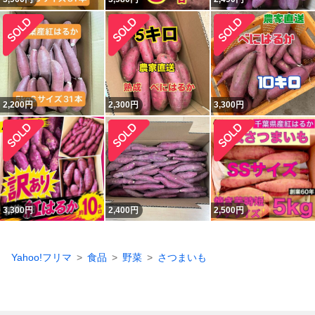
2,200
円
2,300
円
3,300
円
3,300
円
2,400
円
2,500
円
Yahoo!フリマ
食品
野菜
さつまいも