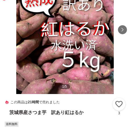
1
/
5
この商品は
21時間
で売れました
い
茨城県産さつま芋 訳あり紅はるか
3
送料無料