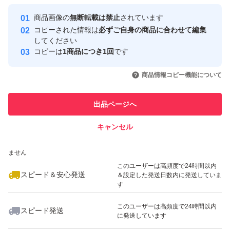
最大10%対象
お値下げはしません。
Yahoo!フリマの基準をクリアした安
安心取引出品者
商品画像の
無断転載は禁止
されています
心・安全なユーザーです
郵便局からの発送ですので平日のみ発送になります。
コピーされた情報は
必ずご自身の商品に合わせて編集
取引実績
してください
時間指定もできません。
コピーは
1商品につき1回
です
このユーザーはYahoo!フリマの取
取引実績◯+
いいね！
いいね！
2,200
円
2,100
円
2,300
円
引を完了させた実績があります
商品情報コピー機能について
最大10%対象
最大10%対象
このユーザーは他フリマサービス
他フリマ実績◯+
出品ページへ
での取引実績があります
キャンセル
スピード&安心発送
いいね！
いいね！
2,400
※このバッジは実績に基づく表示であり、発送を保証しているものではあり
円
2,300
円
2,300
円
ません
このユーザーは高頻度で24時間以内
スピード＆安心発送
＆設定した発送日数内に発送していま
す
このユーザーは高頻度で24時間以内
スピード発送
に発送しています
いいね！
いいね！
2,300
円
2,300
円
2,300
円