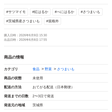
あまり見かけないものも入ってます。
#
サツマイモ
#
紅はるか
#
べにはるか
#
さつまいも
ですが、紅はるかにはかわりはありませんので、
美味しく召し上がれます。
#
茨城県産さつまいも
#
規格外
（折れているものはお早めにお召し上がり下さい）
購入日時：
2026年6月9日 15:30
出品日時：
2026年6月8日 17:55
訳ありとなってますが、綺麗なお芋も多く入っておりま
す。
商品の情報
出荷日に検品して箱詰めしておりますが、輸送時の状況や
カテゴリ
食品
野菜
さつまいも
温度．湿度などで皮に傷がついたり、傷みが出てしまうか
商品の状態
未使用
もしれません。
配送の方法
おてがる配送（日本郵便）
発送までの日数
2〜3日で発送
遠方の方や翌日受け取りできない方は、お受け取り時に傷
発送元の地域
茨城県
んでいることもあるかもしれませんので、その旨ご了承下