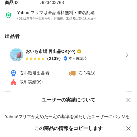
商品ID
z623403768
さい。
Yahoo!フリマは全品送料無料・匿名配送
箱込みで5kgにしておりますが、
代金は運営が一旦預かり、評価後、出品者に支払われます
念の為、多めに入れておきます。
出品者
上記の件で何か気になることがありましたら、ご質問や評
おいも市場 再出品OK(^^)
価する前にコメントにてお問い合わせ下さい。
（
2139
）
本人確認済
安心取引出品者
安心発送
一定の温度と湿度が保つ、さつまいも専用貯蔵庫で
取引実績99+
追熟させております。
ただし、ご購入後は野菜ですので保存状況によって
ユーザーの実績について
価格の相談
商品への質問
すぐに傷むこともあります。
商品への質問からの値下げ交渉、不適切なカテゴリ変更依頼は禁止です
保管には充分ご注意ください。
Yahoo!フリマが定めた一定の基準を満たしたユーザーにバッジを
付与しています
この商品をみている人にオススメ
この商品の情報をコピーします
安心取引出品者
写真はイメージです。