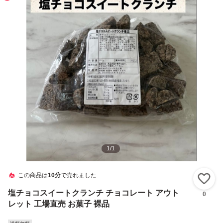
1
/
1
この商品は
10分
で売れました
い
塩チョコスイートクランチ チョコレート アウト
0
レット 工場直売 お菓子 裸品