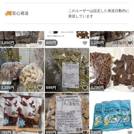
最大10%対象
最大10%対象
最大10%対象
このユーザーは設定した発送日数内に
安心発送
発送しています
いいね！
いいね！
1,000
円
600
円
1,100
円
いいね！
いいね！
1,100
円
699
円
1,790
円
いいね！
いいね！
760
円
680
円
530
円