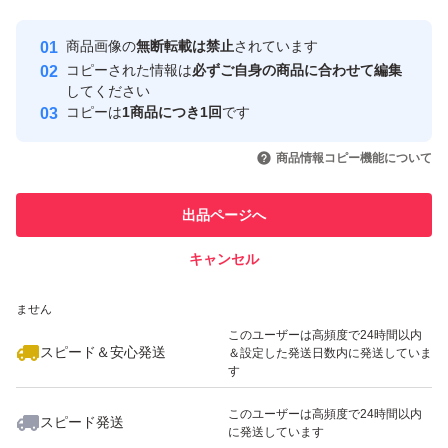
最大10%対象
最大10%対象
Yahoo!フリマの基準をクリアした安
安心取引出品者
商品画像の
無断転載は禁止
されています
心・安全なユーザーです
コピーされた情報は
必ずご自身の商品に合わせて編集
取引実績
してください
コピーは
1商品につき1回
です
このユーザーはYahoo!フリマの取
取引実績◯+
いいね！
いいね！
1,150
円
1,199
円
1,000
円
引を完了させた実績があります
商品情報コピー機能について
最大10%対象
最大10%対象
このユーザーは他フリマサービス
他フリマ実績◯+
出品ページへ
での取引実績があります
キャンセル
スピード&安心発送
いいね！
いいね！
1,100
※このバッジは実績に基づく表示であり、発送を保証しているものではあり
円
1,100
円
650
円
ません
このユーザーは高頻度で24時間以内
スピード＆安心発送
＆設定した発送日数内に発送していま
す
このユーザーは高頻度で24時間以内
スピード発送
に発送しています
いいね！
いいね！
580
円
1,100
円
1,199
円