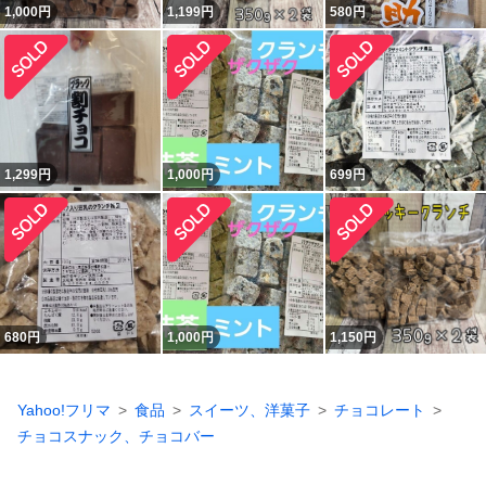
1,000
円
1,199
円
580
円
1,299
円
1,000
円
699
円
680
円
1,000
円
1,150
円
Yahoo!フリマ
食品
スイーツ、洋菓子
チョコレート
チョコスナック、チョコバー