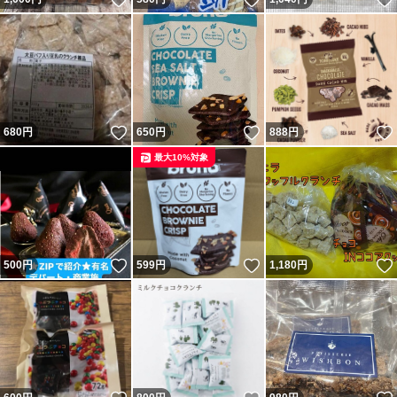
いいね！
いいね！
680
円
650
円
888
円
最大10%対象
いいね！
いいね！
500
円
599
円
1,180
円