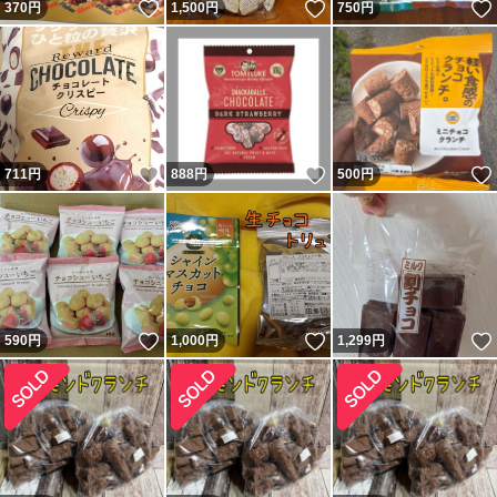
いいね！
いいね！
370
円
1,500
円
750
円
いいね！
いいね！
711
円
888
円
500
円
いいね！
いいね！
590
円
1,000
円
1,299
円