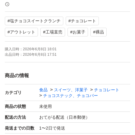
厚みがギリギリのため緩衝材なしで専用封筒に入れる梱包
になります。
#
塩チョコスイートクランチ
#
チョコレート
アウトレット品ですが輸送中にも割れ等が発生することが
あります。
#
アウトレット
#
工場直売
#
お菓子
#
裸品
在庫状況や賞味期限等により値段が変動しますがご了承く
購入日時：
2026年6月8日 18:01
ださい。
出品日時：
2026年6月8日 17:51
理解のあるかたのみご購入をお願い致します。
商品の情報
出品者都合で削除、再出品する事があります。
食品
スイーツ、洋菓子
チョコレート
カテゴリ
チョコスナック、チョコバー
出品中以外の物は基本的には在庫ありません。
商品の状態
未使用
soldout品の在庫の問い合わせ、値下げ交渉、受け取り通
配送の方法
おてがる配送（日本郵便）
知できない方、ブロックします。
発送までの日数
1〜2日で発送