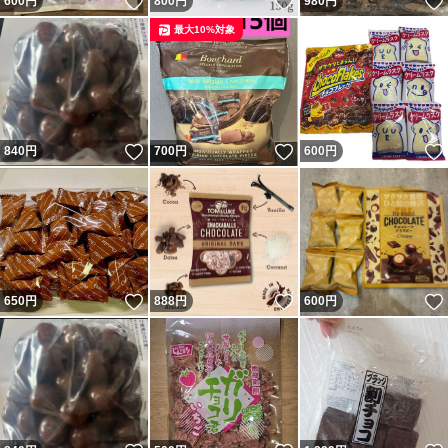
いいね！
いいね！
600
円
800
円
980
円
最大10%対象
いいね！
いいね！
840
円
700
円
600
円
いいね！
いいね！
650
円
888
円
600
円