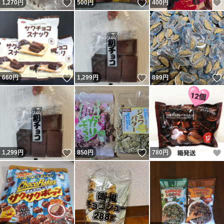
いいね！
いいね！
1,270
円
500
円
400
円
いいね！
いいね！
660
円
1,299
円
899
円
いいね！
いいね！
1,299
円
850
円
780
円