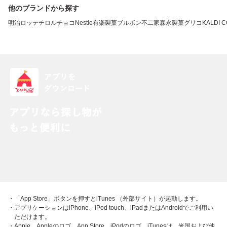
他のブランドから探す
明治
ロッテ
チロルチョコ
Nestle
有楽製菓
ブルボン
不二家
森永製菓
グリコ
KALDI 
・「App Store」ボタンを押すとiTunes （外部サイト）が起動します。
・アプリケーションはiPhone、iPod touch、iPadまたはAndroidでご利用い
ただけます。
・Apple、Appleのロゴ、App Store、iPodのロゴ、iTunesは、米国および他