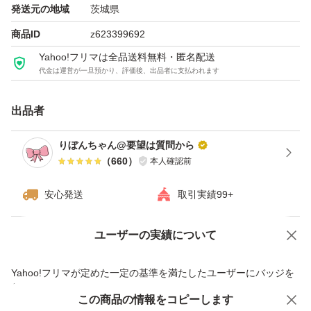
発送元の地域
茨城県
商品ID
z623399692
Yahoo!フリマは全品送料無料・匿名配送
代金は運営が一旦預かり、評価後、出品者に支払われます
出品者
りぼんちゃん@要望は質問から
（
660
）
本人確認前
安心発送
取引実績99+
ユーザーの実績について
価格の相談
商品への質問
商品への質問からの値下げ交渉、不適切なカテゴリ変更依頼は禁止です
Yahoo!フリマが定めた一定の基準を満たしたユーザーにバッジを
付与しています
この商品をみている人にオススメ
この商品の情報をコピーします
安心取引出品者