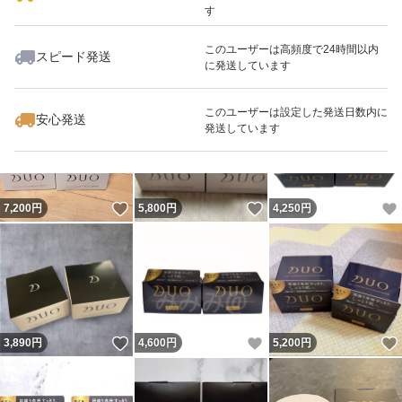
す
このユーザーは高頻度で24時間以内
スピード発送
に発送しています
いいね！
いいね！
3,799
円
6,900
円
4,500
円
このユーザーは設定した発送日数内に
安心発送
発送しています
いいね！
いいね！
7,200
円
5,800
円
4,250
円
いいね！
いいね！
3,890
円
4,600
円
5,200
円