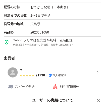
配送の方法
おてがる配送（日本郵便）
発送までの日数
2〜3日で発送
発送元の地域
広島県
商品ID
z623381050
Yahoo!フリマは全品送料無料・匿名配送
代金は運営が一旦預かり、評価後、出品者に支払われます
出品者
M
（
1730
）
本人確認済
スピード発送
取引実績99+
ユーザーの実績について
価格の相談
商品への質問