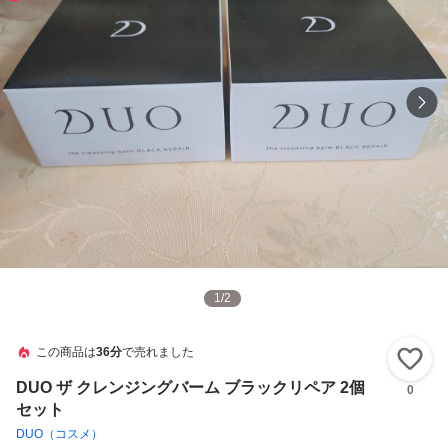
1
/
2
この商品は
36分
で売れました
い
DUO ザ クレンジングバーム ブラックリペア 2個
0
セット
DUO（コスメ）