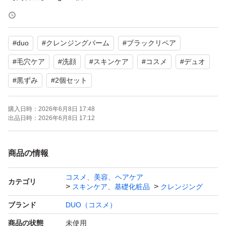
【商品の状態】未使用
【カラー】ブラック系
#
duo
#
クレンジングバーム
#
ブラックリペア
よろしくお願いいたします。
#
毛穴ケア
#
洗顔
#
スキンケア
#
コスメ
#
デュオ
#
黒ずみ
#
2個セット
購入日時：
2026年6月8日 17:48
出品日時：
2026年6月8日 17:12
商品の情報
コスメ、美容、ヘアケア
カテゴリ
スキンケア、基礎化粧品
クレンジング
ブランド
DUO（コスメ）
商品の状態
未使用