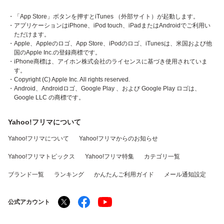
・「App Store」ボタンを押すとiTunes （外部サイト）が起動します。
・アプリケーションはiPhone、iPod touch、iPadまたはAndroidでご利用い
ただけます。
・Apple、Appleのロゴ、App Store、iPodのロゴ、iTunesは、米国および他
国のApple Inc.の登録商標です。
・iPhone商標は、アイホン株式会社のライセンスに基づき使用されていま
す。
・Copyright (C) Apple Inc. All rights reserved.
・Android、Androidロゴ、Google Play 、および Google Play ロゴは、
Google LLC の商標です。
Yahoo!フリマについて
Yahoo!フリマについて
Yahoo!フリマからのお知らせ
Yahoo!フリマトピックス
Yahoo!フリマ特集
カテゴリ一覧
ブランド一覧
ランキング
かんたんご利用ガイド
メール通知設定
公式アカウント