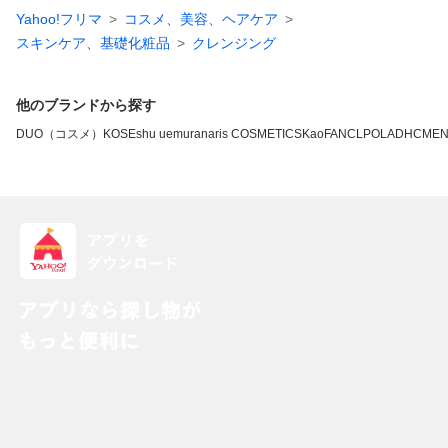
Yahoo!フリマ
コスメ、美容、ヘアケア
スキンケア、基礎化粧品
クレンジング
他のブランドから探す
DUO（コスメ）
KOSE
shu uemura
naris COSMETICS
Kao
FANCL
POLA
DHC
ME