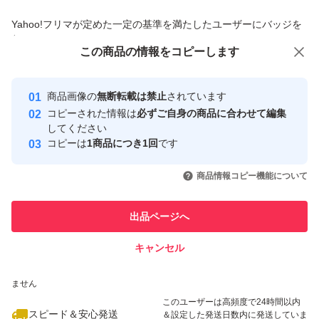
商品への質問からの値下げ交渉、不適切なカテゴリ変更依頼は禁止です
Yahoo!フリマが定めた一定の基準を満たしたユーザーにバッジを
付与しています
この商品をみている人にオススメ
この商品の情報をコピーします
安心取引出品者
最大10%対象
Yahoo!フリマの基準をクリアした安
安心取引出品者
商品画像の
無断転載は禁止
されています
心・安全なユーザーです
コピーされた情報は
必ずご自身の商品に合わせて編集
取引実績
してください
コピーは
1商品につき1回
です
このユーザーはYahoo!フリマの取
取引実績◯+
いいね！
いいね！
3,600
円
3,799
円
3,800
円
引を完了させた実績があります
商品情報コピー機能について
最大10%対象
このユーザーは他フリマサービス
他フリマ実績◯+
出品ページへ
での取引実績があります
キャンセル
スピード&安心発送
いいね！
いいね！
3,799
※このバッジは実績に基づく表示であり、発送を保証しているものではあり
円
3,880
円
7,200
円
ません
このユーザーは高頻度で24時間以内
スピード＆安心発送
＆設定した発送日数内に発送していま