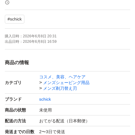
ルして摩擦を軽減
●「フリップ式トリマー」で細かい部分も簡単に剃れる
#
schick
別途出品しております、シックハイドロ5 プレミアム 敏
購入日時：
2026年6月8日 20:31
感肌用 本体替刃セットから取り出しての発送となりま
出品日時：
2026年6月8日 16:59
す。ドラックストア他量販店で販売されているパッケージ
はございませんが、エアパッキンにて梱包の上発送致しま
商品の情報
す。
コスメ、美容、ヘアケア
カテゴリ
メンズシェービング用品
メンズ剃刀替え刃
ブランド
schick
商品の状態
未使用
配送の方法
おてがる配送（日本郵便）
発送までの日数
2〜3日で発送