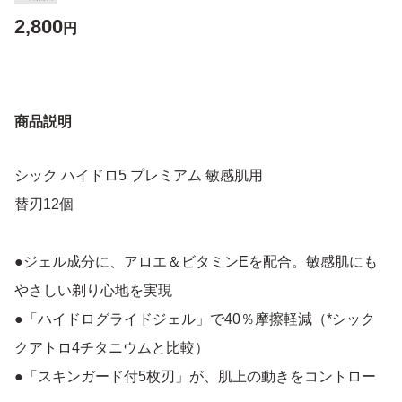
2,800
円
商品説明
シック ハイドロ5 プレミアム 敏感肌用
替刃12個
●ジェル成分に、アロエ＆ビタミンEを配合。敏感肌にも
やさしい剃り心地を実現
●「ハイドログライドジェル」で40％摩擦軽減（*シック
クアトロ4チタニウムと比較）
●「スキンガード付5枚刃」が、肌上の動きをコントロー