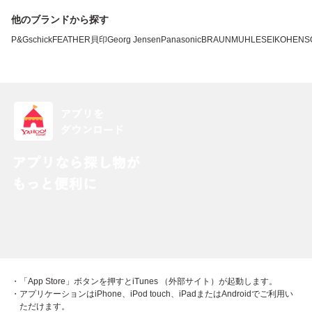
他のブランドから探す
P&G
schick
FEATHER
貝印
Georg Jensen
Panasonic
BRAUN
MUHLE
SEIKO
HENS
・「App Store」ボタンを押すとiTunes （外部サイト）が起動します。
・アプリケーションはiPhone、iPod touch、iPadまたはAndroidでご利用い
ただけます。