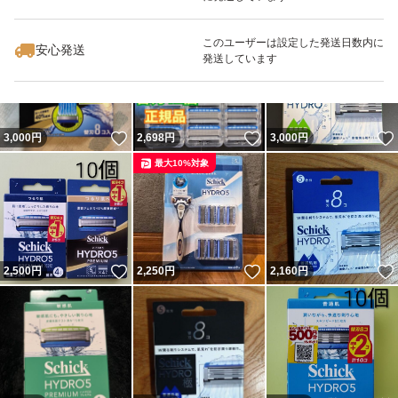
いいね！
いいね！
2,750
円
2,380
円
1,860
円
このユーザーは設定した発送日数内に
安心発送
発送しています
いいね！
いいね！
3,000
円
2,698
円
3,000
円
最大10%対象
いいね！
いいね！
2,500
円
2,250
円
2,160
円