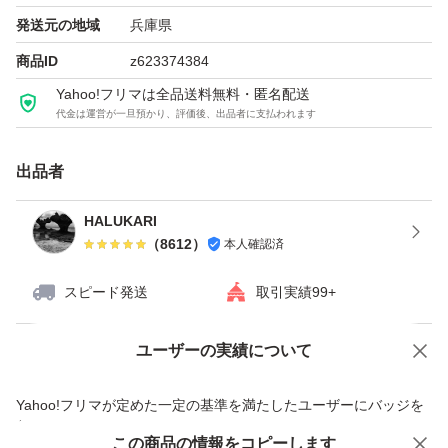
発送元の地域
兵庫県
商品ID
z623374384
Yahoo!フリマは全品送料無料・匿名配送
代金は運営が一旦預かり、評価後、出品者に支払われます
出品者
HALUKARI
（
8612
）
本人確認済
スピード発送
取引実績99+
ユーザーの実績について
価格の相談
商品への質問
商品への質問からの値下げ交渉、不適切なカテゴリ変更依頼は禁止です
Yahoo!フリマが定めた一定の基準を満たしたユーザーにバッジを
付与しています
この商品をみている人にオススメ
この商品の情報をコピーします