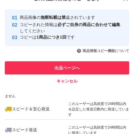
安心取引出品者
最大10%対象
Yahoo!フリマの基準をクリアした安
安心取引出品者
商品画像の
無断転載は禁止
されています
心・安全なユーザーです
コピーされた情報は
必ずご自身の商品に合わせて編集
取引実績
してください
コピーは
1商品につき1回
です
このユーザーはYahoo!フリマの取
取引実績◯+
いいね！
いいね！
1,298
円
2,398
円
3,498
円
引を完了させた実績があります
商品情報コピー機能について
最大10%対象
このユーザーは他フリマサービス
他フリマ実績◯+
出品ページへ
での取引実績があります
キャンセル
スピード&安心発送
いいね！
いいね！
1,630
※このバッジは実績に基づく表示であり、発送を保証しているものではあり
円
1,600
円
2,500
円
ません
最大10%対象
このユーザーは高頻度で24時間以内
スピード＆安心発送
＆設定した発送日数内に発送していま
す
このユーザーは高頻度で24時間以内
スピード発送
に発送しています