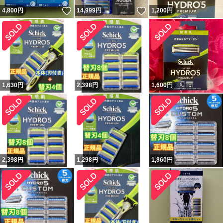
いいね！
いいね！
4,800
円
14,999
円
1,200
円
1,630
円
2,398
円
1,600
円
2,398
円
1,298
円
1,860
円