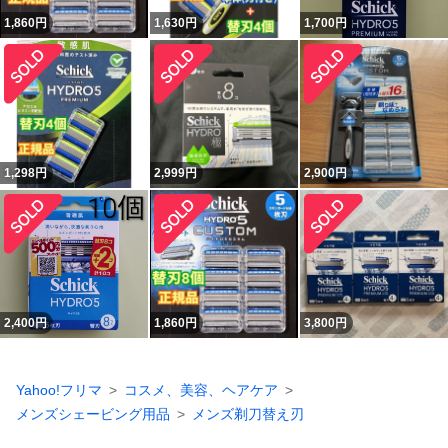
1,860
円
1,630
円
1,700
円
1,298
円
2,999
円
2,900
円
2,400
円
1,860
円
3,800
円
Yahoo!フリマ
コスメ、美容、ヘアケア
メンズシェービング用品
メンズ剃刀替え刃