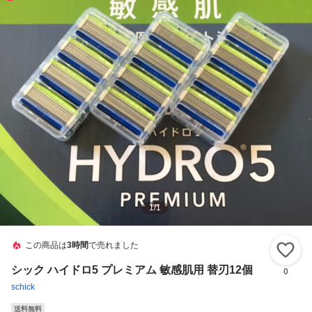
1
/
1
この商品は
3時間
で売れました
い
シック ハイドロ5 プレミアム 敏感肌用 替刃12個
0
schick
送料無料