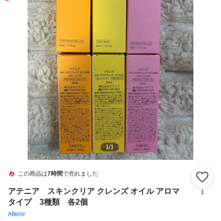
1
/
1
この商品は
7時間
で売れました
い
アテニア スキンクリア クレンズ オイル アロマ
1
タイプ 3種類 各2個
Attenir