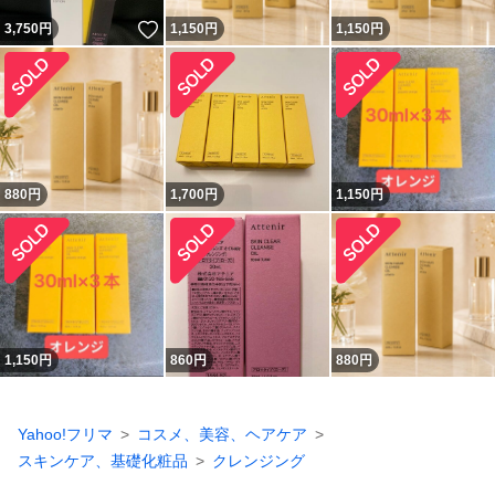
いいね！
3,750
円
1,150
円
1,150
円
880
円
1,700
円
1,150
円
1,150
円
860
円
880
円
Yahoo!フリマ
コスメ、美容、ヘアケア
スキンケア、基礎化粧品
クレンジング