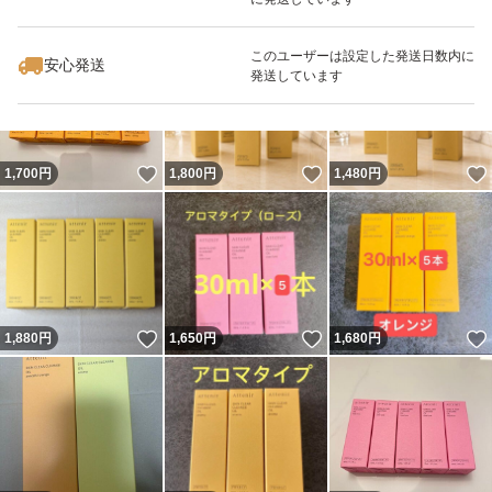
いいね！
いいね！
1,540
円
1,550
円
2,180
円
最大10%対象
最大10%対象
このユーザーは設定した発送日数内に
安心発送
発送しています
いいね！
いいね！
1,700
円
1,800
円
1,480
円
いいね！
いいね！
1,880
円
1,650
円
1,680
円