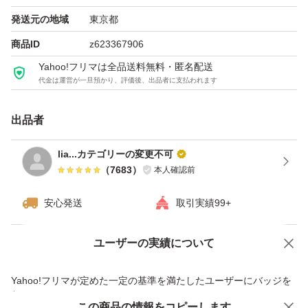
発送元の地域
東京都
商品ID
z623367906
Yahoo!フリマは全品送料無料・匿名配送
代金は運営が一旦預かり、評価後、出品者に支払われます
出品者
lia...カテゴリーの変更不可
（
7683
）
本人確認前
安心発送
取引実績99+
ユーザーの実績について
価格の相談
商品への質問
商品への質問からの値下げ交渉、不適切なカテゴリ変更依頼は禁止です
Yahoo!フリマが定めた一定の基準を満たしたユーザーにバッジを
付与しています
この商品をみている人にオススメ
この商品の情報をコピーします