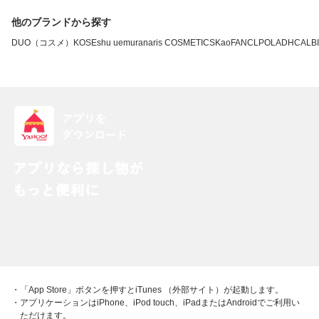
他のブランドから探す
DUO（コスメ）
KOSE
shu uemura
naris COSMETICS
Kao
FANCL
POLA
DHC
ALB
・「App Store」ボタンを押すとiTunes （外部サイト）が起動します。
・アプリケーションはiPhone、iPod touch、iPadまたはAndroidでご利用い
ただけます。