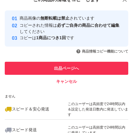
安心取引出品者
Yahoo!フリマの基準をクリアした安
安心取引出品者
商品画像の
無断転載は禁止
されています
心・安全なユーザーです
コピーされた情報は
必ずご自身の商品に合わせて編集
取引実績
してください
コピーは
1商品につき1回
です
このユーザーはYahoo!フリマの取
取引実績◯+
いいね！
いいね！
1,550
円
1,600
円
1,680
円
引を完了させた実績があります
商品情報コピー機能について
このユーザーは他フリマサービス
他フリマ実績◯+
出品ページへ
での取引実績があります
キャンセル
スピード&安心発送
いいね！
いいね！
2,300
※このバッジは実績に基づく表示であり、発送を保証しているものではあり
円
1,250
円
1,680
円
ません
このユーザーは高頻度で24時間以内
スピード＆安心発送
＆設定した発送日数内に発送していま
す
このユーザーは高頻度で24時間以内
スピード発送
に発送しています