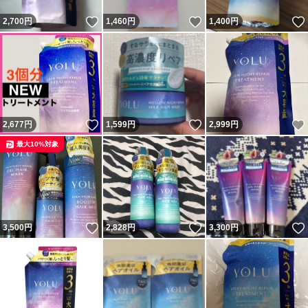
いいね！
いいね！
2,700
円
1,460
円
1,400
円
いいね！
いいね！
2,677
円
1,599
円
2,999
円
最大10%対象
いいね！
いいね！
3,500
円
2,828
円
3,300
円