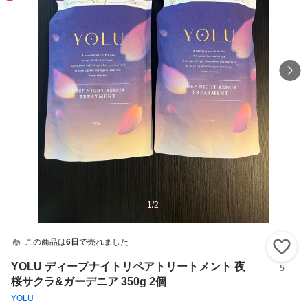
1
/
2
この商品は
6日
で売れました
い
YOLU ディープナイトリペアトリートメント 夜
5
桜サクラ&ガーデニア 350g 2個
YOLU