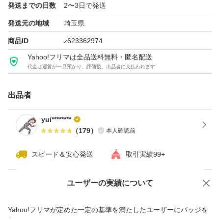
発送までの日数
2〜3日で発送
発送元の地域
埼玉県
商品ID
z623362974
Yahoo!フリマは全品送料無料・匿名配送
代金は運営が一旦預かり、評価後、出品者に支払われます
出品者
yui********
（
179
）
本人確認前
スピード＆安心発送
取引実績99+
ユーザーの実績について
価格の相談
商品への質問
商品への質問からの値下げ交渉、不適切なカテゴリ変更依頼は禁止です
Yahoo!フリマが定めた一定の基準を満たしたユーザーにバッジを