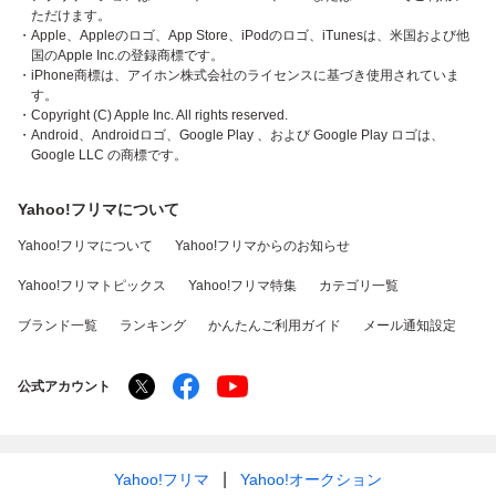
ただけます。
・Apple、Appleのロゴ、App Store、iPodのロゴ、iTunesは、米国および他
国のApple Inc.の登録商標です。
・iPhone商標は、アイホン株式会社のライセンスに基づき使用されていま
す。
・Copyright (C) Apple Inc. All rights reserved.
・Android、Androidロゴ、Google Play 、および Google Play ロゴは、
Google LLC の商標です。
Yahoo!フリマについて
Yahoo!フリマについて
Yahoo!フリマからのお知らせ
Yahoo!フリマトピックス
Yahoo!フリマ特集
カテゴリ一覧
ブランド一覧
ランキング
かんたんご利用ガイド
メール通知設定
公式アカウント
Yahoo!フリマ
Yahoo!オークション