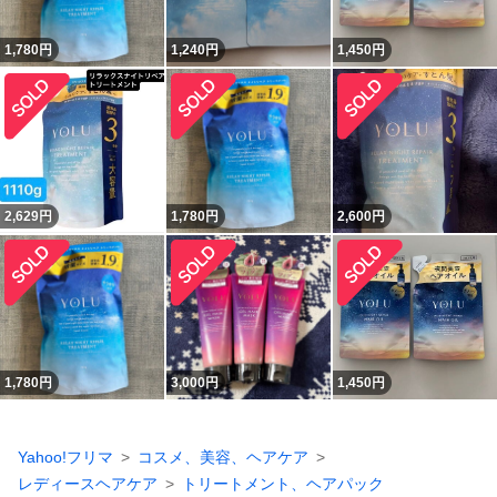
1,780
円
1,240
円
1,450
円
2,629
円
1,780
円
2,600
円
1,780
円
3,000
円
1,450
円
Yahoo!フリマ
コスメ、美容、ヘアケア
レディースヘアケア
トリートメント、ヘアパック