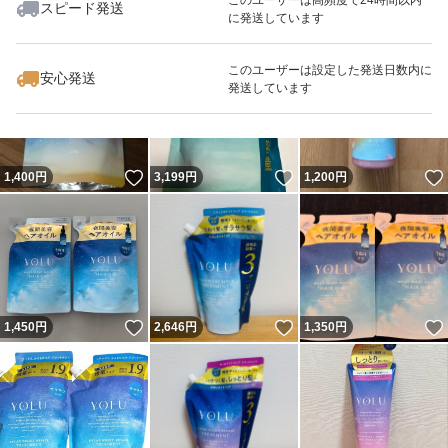
スピード発送
に発送しています
いいね！
いいね！
1,450
円
2,050
円
1,549
円
このユーザーは設定した発送日数内に
安心発送
発送しています
いいね！
いいね！
1,400
円
3,199
円
1,200
円
いいね！
いいね！
1,450
円
2,646
円
1,350
円