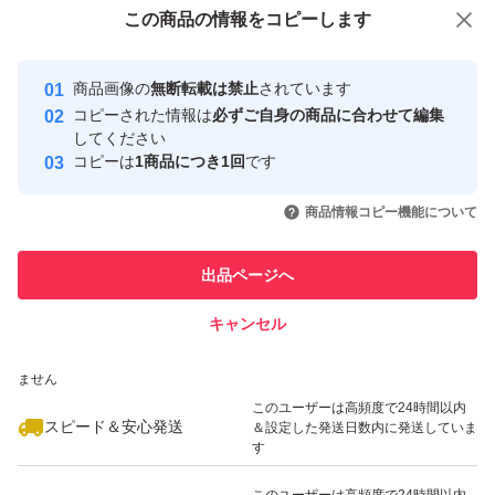
付与しています
この商品をみている人にオススメ
この商品の情報をコピーします
安心取引出品者
最大10%対象
最大10%対象
Yahoo!フリマの基準をクリアした安
安心取引出品者
商品画像の
無断転載は禁止
されています
心・安全なユーザーです
コピーされた情報は
必ずご自身の商品に合わせて編集
取引実績
してください
コピーは
1商品につき1回
です
このユーザーはYahoo!フリマの取
取引実績◯+
いいね！
いいね！
2,100
円
2,600
円
2,600
円
引を完了させた実績があります
商品情報コピー機能について
このユーザーは他フリマサービス
他フリマ実績◯+
出品ページへ
での取引実績があります
キャンセル
スピード&安心発送
いいね！
いいね！
2,345
※このバッジは実績に基づく表示であり、発送を保証しているものではあり
円
2,380
円
3,280
円
ません
最大10%対象
このユーザーは高頻度で24時間以内
スピード＆安心発送
＆設定した発送日数内に発送していま
す
このユーザーは高頻度で24時間以内