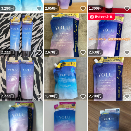
いいね！
いいね！
3,280
円
2,650
円
1,300
円
最大10%対象
いいね！
いいね！
2,222
円
2,670
円
2,630
円
いいね！
いいね！
2,222
円
1,780
円
2,700
円