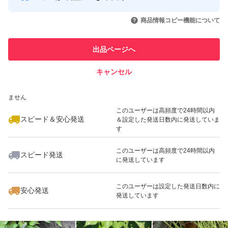
このユーザーはYahoo!フリマの取
取引実績◯+
いいね！
いいね！
2,300
円
2,780
円
750
円
引を完了させた実績があります
商品情報コピー機能について
最大10%対象
最大10%対象
このユーザーは他フリマサービス
他フリマ実績◯+
出品ページへ
での取引実績があります
キャンセル
スピード&安心発送
いいね！
いいね！
699
※このバッジは実績に基づく表示であり、発送を保証しているものではあり
円
699
円
980
円
ません
このユーザーは高頻度で24時間以内
スピード＆安心発送
＆設定した発送日数内に発送していま
す
このユーザーは高頻度で24時間以内
スピード発送
に発送しています
いいね！
いいね！
1,400
円
650
円
1,400
円
このユーザーは設定した発送日数内に
安心発送
発送しています