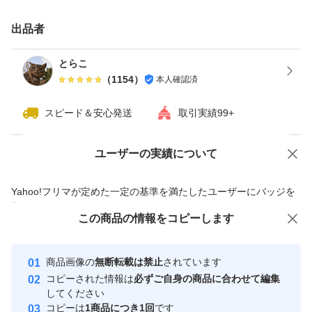
出品者
とらこ
（
1154
）
本人確認済
スピード＆安心発送
取引実績99+
ユーザーの実績について
価格の相談
商品への質問
商品への質問からの値下げ交渉、不適切なカテゴリ変更依頼は禁止です
Yahoo!フリマが定めた一定の基準を満たしたユーザーにバッジを
付与しています
この商品をみている人にオススメ
この商品の情報をコピーします
安心取引出品者
最大10%対象
最大10%対象
Yahoo!フリマの基準をクリアした安
安心取引出品者
商品画像の
無断転載は禁止
されています
心・安全なユーザーです
コピーされた情報は
必ずご自身の商品に合わせて編集
取引実績
してください
コピーは
1商品につき1回
です