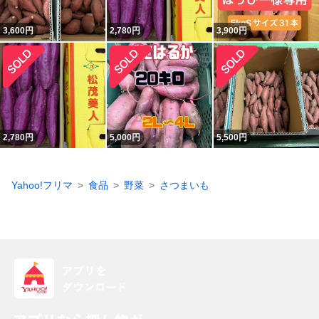
3,600
円
2,780
円
3,900
円
2,780
円
5,000
円
5,500
円
Yahoo!フリマ
食品
野菜
さつまいも