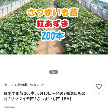
1
/
2
この商品は
5日
で売れました
い
紅あずま苗 200本 / 6月10日～発送 / 発送日相談
1
可 / サツマイモ苗 / さつまいも苗【BA】