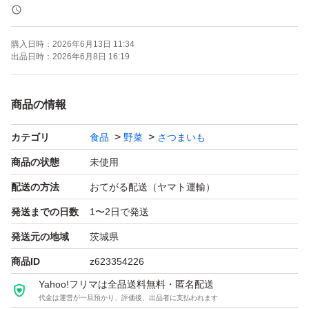
6月10日〜発送予定です。
発送希望日がある場合は購入前に質問欄からご相談くださ
購入日時：
2026年6月13日 11:34
い。
出品日時：
2026年6月8日 16:19
◆注意事項
商品の情報
茨城県からヤマト便でお届けに3日以上かかる遠方の場
カテゴリ
食品
野菜
さつまいも
合、苗が傷んでしまいますので購入をお控えくださいま
せ。
商品の状態
未使用
配送の方法
おてがる配送（ヤマト運輸）
◆その他
発送までの日数
1〜2日で発送
不明点あれば質問欄からお気軽にお問い合わせください。
発送元の地域
茨城県
指定本数や他の苗と同梱での専用出品も対応いたします。
商品ID
z623354226
Yahoo!フリマは全品送料無料・匿名配送
代金は運営が一旦預かり、評価後、出品者に支払われます