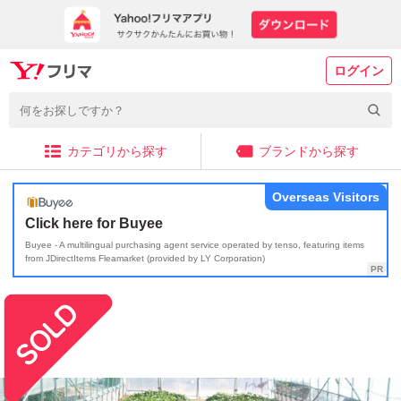
ログイン
カテゴリから探す
ブランドから探す
Overseas Visitors
Click here for Buyee
Buyee - A multilingual purchasing agent service operated by tenso, featuring items
from JDirectItems Fleamarket (provided by LY Corporation)