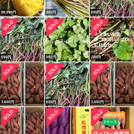
いいね！
99,999
円
980
円
699
円
699
円
880
円
700
円
3,600
円
699
円
3,600
円