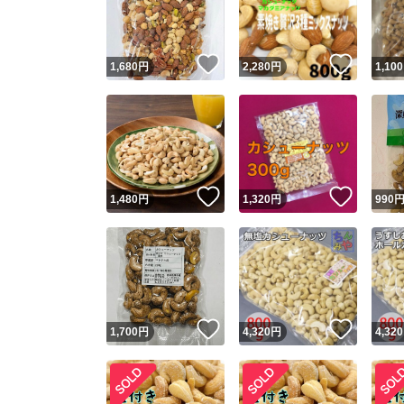
他フ
いいね！
いいね
1,680
円
2,280
円
1,100
スピード
※このバッ
スピ
いいね！
いいね
1,480
円
1,320
円
990
スピ
安心
いいね！
いいね
1,700
円
4,320
円
4,320