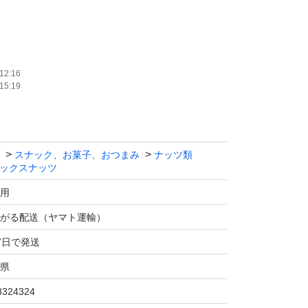
12:16
15:19
サンプルになります。ご注文を受けてから製造
スナック、お菓子、おつまみ
ナッツ類
ックスナッツ
用
最大の産地インドと並ぶベトナム産のカシュー
がる配送（ヤマト運輸）
7日で発送
煎で、深煎りにすることにより香ばしさと旨味
県
しております。
糖質で健康的なオヤツです★
3324324