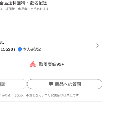
マは全品送料無料・匿名配送
り、評価後、出品者に支払われます
だいてから袋詰いたしますので、新鮮なナッツ
- ^
でのお届けですので、保存にも便利！
とナッツのミックスは発送日の袋詰めでもナッ
t.
（
15530
）
本人確認済
可能性がございます。ご理解・ご了承下さい。
取引実績99+
相談
商品への質問
からの値下げ交渉、不適切なカテゴリ変更依頼は禁止です