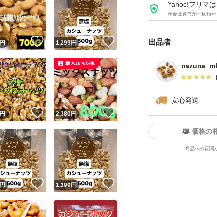
Yahoo!フリ
代金は運営が一旦預か
★全てご注文いた
をお届けいたします^ 
！
いいね！
いいね！
出品者
円
1,299
円
★チャック付き袋
最大10%対象
★ドライフルーツ
nazuna_mk
ツがしけてしまう
安心発送
#素焼きアーモンド
！
いいね！
いいね！
円
2,380
円
#くるみ
価格の
#カシューナッツ
商品への質問
#ミックスナッツ
#ドライフルーツ
！
いいね！
いいね！
円
1,299
円
#ナッツミックス