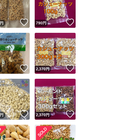
商品情報コピー機
リマ実績◯+
このユーザーは他フリマサービスでの取引実績があります
！
いいね！
いいね！
円
790
円
出品ページへ
&安心発送
キャンセル
ジは実績に基づく表示であり、発送を保証しているものではありません
このユーザーは高頻度で24時間以内＆設定した発送日数内に
ード＆安心発送
ます
！
いいね！
いいね！
円
2,370
円
ード発送
このユーザーは高頻度で24時間以内に発送しています
発送
このユーザーは設定した発送日数内に発送しています
！
いいね！
いいね！
円
2,370
円