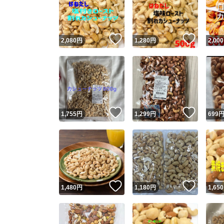
いいね！
いいね
2,080
円
1,280
円
2,000
いいね！
いいね
1,755
円
1,299
円
699
Yaho
安心取引
安心
いいね！
いいね
1,480
円
1,180
円
1,650
取引実績
取引