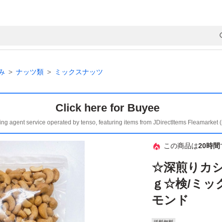
み
ナッツ類
ミックスナッツ
Click here for Buyee
ing agent service operated by tenso, featuring items from JDirectItems Fleamarket 
この商品は
20時間
☆深煎りカシ
ｇ☆検/ミッ
モンド