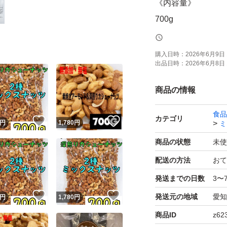
《内容量》
700g
《賞味期限》
購入日時：
2026年6月9日 
出品日時：
2026年6月8日 
ご注文より約150日
(画像の賞味期限は
商品の情報
します！)
食品
カテゴリ
！
いいね！
いいね！
円
1,780
円
ミ
《コメント》
商品の状態
未使
カシューナッツの
配送の方法
おて
ナッツになります♪
発送までの日数
3〜
こだわりの国内焙
！
いいね！
いいね！
発送元の地域
愛知
を最大限に引き出
円
1,780
円
無塩、無添加、低
商品ID
z62