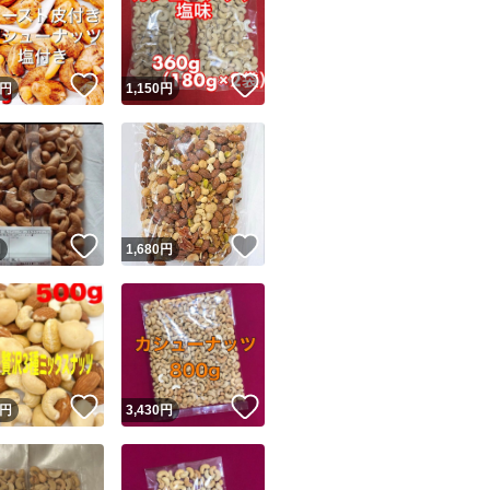
！
いいね！
いいね！
円
1,150
円
ユーザーの実績について
！
いいね！
いいね！
円
1,680
円
o!フリマが定めた一定の基準を満たしたユーザーにバッジを付与しています
出品者
この商品の情報をコピーします
取引出品者
Yahoo!フリマの基準をクリアした安心・安全なユーザーです
！
いいね！
いいね！
商品画像の
無断転載は禁止
されています
円
3,430
円
コピーされた情報は
必ずご自身の商品に合わせて編集
してください
コピーは
1商品につき1回
です
実績◯+
このユーザーはYahoo!フリマの取引を完了させた実績があり