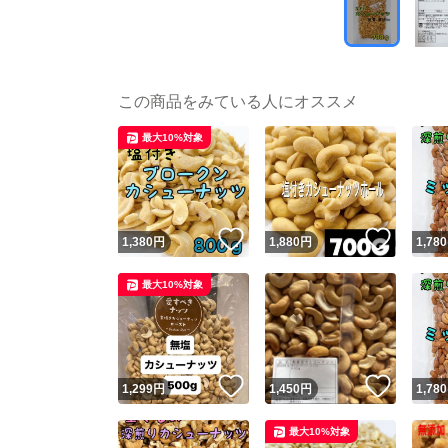
この商品をみている人にオススメ
最大10%対象
いいね！
いいね
1,380
円
1,880
円
1,780
最大10%対象
いいね！
いいね
1,299
円
1,450
円
1,780
最大10%対象