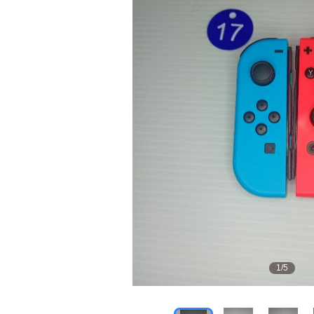
1
/
5