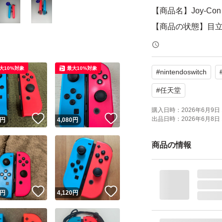
【商品名】Joy-C
【商品の状態】目
【カラー】ネオン
大10%対象
最大10%対象
#
nintendoswitch
よろしくお願いい
#
任天堂
Joy-Con （L）ネ
購入日時：
2026年6月9日 
！
いいね！
いいね！
出品日時：
2026年6月8日 
円
4,080
円
ブランド：任天堂 Nint
パッケージ種類：
商品の情報
色：レッド系 ブル
！
いいね！
いいね！
円
4,120
円