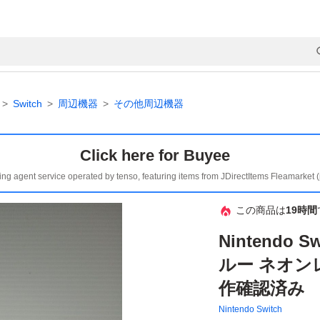
Switch
周辺機器
その他周辺機器
Click here for Buyee
ing agent service operated by tenso, featuring items from JDirectItems Fleamarket 
この商品は
19時間
Nintendo 
ルー ネオン
作確認済み
Nintendo Switch