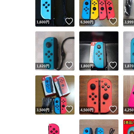
他フ
いいね！
いいね
1,600
円
6,500
円
3,999
スピード
※このバッ
スピ
いいね！
いいね
1,820
円
1,800
円
1,870
スピ
安心
いいね！
いいね
3,500
円
4,500
円
4,250