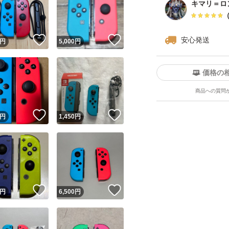
キマリ＝ロ
！
いいね！
いいね！
安心発送
円
5,000
円
価格の
商品への質問
ユーザーの実績について
！
いいね！
いいね！
円
1,450
円
o!フリマが定めた一定の基準を満たしたユーザーにバッジを付与しています
出品者
この商品の情報をコピーします
取引出品者
Yahoo!フリマの基準をクリアした安心・安全なユーザーです
！
いいね！
いいね！
商品画像の
無断転載は禁止
されています
円
6,500
円
コピーされた情報は
必ずご自身の商品に合わせて編集
してください
コピーは
1商品につき1回
です
実績◯+
このユーザーはYahoo!フリマの取引を完了させた実績があり