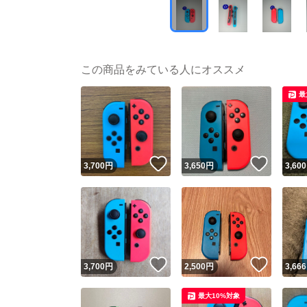
この商品をみている人にオススメ
最
いいね！
いいね
3,700
円
3,650
円
3,600
いいね！
いいね
3,700
円
2,500
円
3,666
最大10%対象