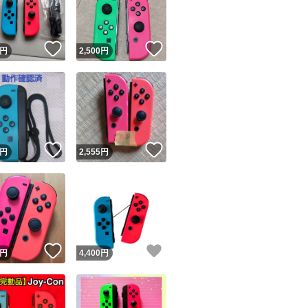
商品情報コピー機
リマ実績◯+
このユーザーは他フリマサービスでの取引実績があります
！
いいね！
いいね！
円
2,500
円
出品ページへ
&安心発送
キャンセル
ジは実績に基づく表示であり、発送を保証しているものではありません
このユーザーは高頻度で24時間以内＆設定した発送日数内に
ード＆安心発送
ます
！
いいね！
いいね！
円
2,555
円
ード発送
このユーザーは高頻度で24時間以内に発送しています
発送
このユーザーは設定した発送日数内に発送しています
！
いいね！
いいね！
円
4,400
円