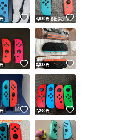
！
いいね！
いいね！
円
4,680
円
！
いいね！
いいね！
円
8,888
円
！
いいね！
いいね！
円
7,200
円