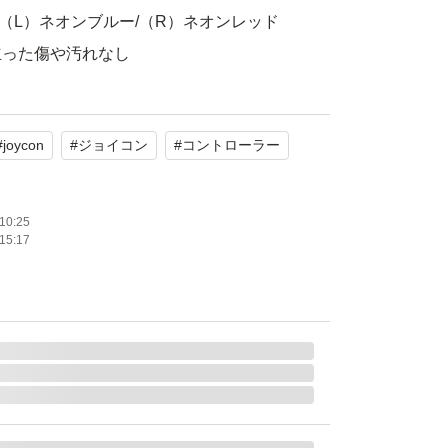
on（L）ネオンブルー/（R）ネオンレッド
立った傷や汚れなし
ブルー、ネオンレッド
#
joycon
#
ジョイコン
#
コントローラー
たします。
オンレッド/（R）ネオンブルー HAC-A-JAEAA
10:25
15:17
endo Switch
通常版
ー系