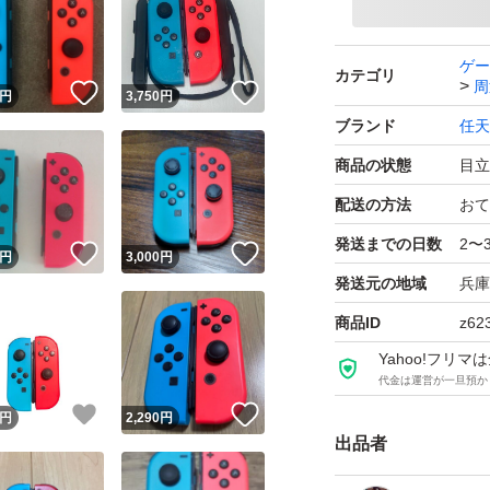
ゲー
カテゴリ
周
！
いいね！
いいね！
円
3,750
円
ブランド
任天
商品の状態
目立
配送の方法
おて
発送までの日数
2〜
！
いいね！
いいね！
円
3,000
円
発送元の地域
兵庫
商品ID
z62
Yahoo!フリ
代金は運営が一旦預か
！
いいね！
いいね！
円
2,290
円
出品者