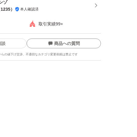
ンゾ
（
1235
）
本人確認済
取引実績99+
相談
商品への質問
からの値下げ交渉、不適切なカテゴリ変更依頼は禁止です
ます