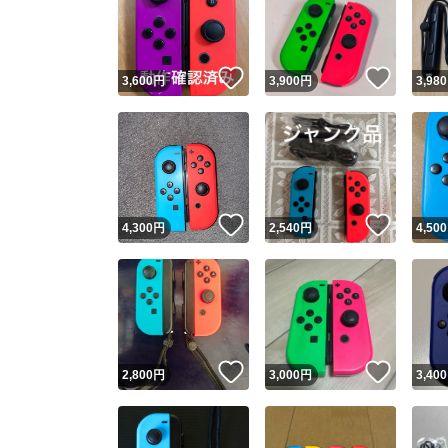
いいね！
いいね
3,600
円
3,900
円
3,980
いいね！
いいね
4,300
円
2,540
円
4,500
Yaho
安心取引
安心
いいね！
いいね
2,800
円
3,000
円
3,400
取引実績
取引